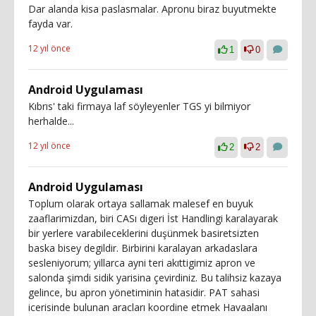
Dar alanda kisa paslasmalar. Apronu biraz buyutmekte
fayda var.
12 yıl önce
1
0
Android Uygulaması
Kıbrıs' taki firmaya laf söyleyenler TGS yi bilmiyor
herhalde...
12 yıl önce
2
2
Android Uygulaması
Toplum olarak ortaya sallamak malesef en buyuk
zaaflarimizdan, biri CASı digeri İst Handlingi karalayarak
bir yerlere varabileceklerini duşünmek basiretsizten
baska bisey degildir. Birbirini karalayan arkadaslara
sesleniyorum; yillarca ayni teri akıttigimiz apron ve
salonda şimdi sidik yarisina çevirdiniz. Bu talihsiz kazaya
gelince, bu apron yönetiminin hatasidir. PAT sahasi
icerisinde bulunan aracları koordine etmek Havaalanı