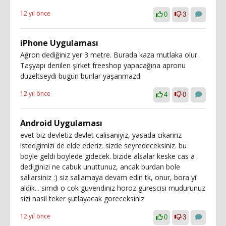
12 yıl önce
0
3
iPhone Uygulaması
Ağron dediğiniz yer 3 metre. Burada kaza mutlaka olur.
Taşyapı denilen şirket freeshop yapacağına apronu
düzeltseydi bugün bunlar yaşanmazdı
12 yıl önce
4
0
Android Uygulaması
evet biz devletiz devlet calisaniyiz, yasada cikaririz
istedgimizi de elde ederiz. sizde seyredeceksiniz. bu
boyle geldi boylede gidecek. bizide alsalar keske cas a
dediginizi ne cabuk unuttunuz, ancak burdan bole
sallarsiniz :) siz sallamaya devam edin tk, onur, bora yi
aldik... simdi o cok guvendiniz horoz gürescisi mudurunuz
sizi nasil teker şutlayacak goreceksiniz
12 yıl önce
0
3