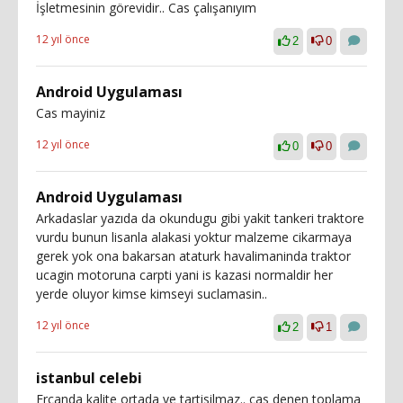
İşletmesinin görevidir.. Cas çalışanıyım
12 yıl önce
2
0
Android Uygulaması
Cas mayiniz
12 yıl önce
0
0
Android Uygulaması
Arkadaslar yazıda da okundugu gibi yakit tankeri traktore
vurdu bunun lisanla alakasi yoktur malzeme cikarmaya
gerek yok ona bakarsan ataturk havalimaninda traktor
ucagin motoruna carpti yani is kazasi normaldir her
yerde oluyor kimse kimseyi suclamasin..
12 yıl önce
2
1
istanbul celebi
Ercanda kalite ortada ve tartisilmaz.. cas denen toplama