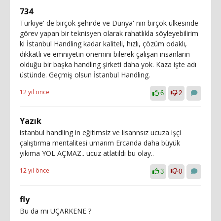
734
Türkiye' de birçok şehirde ve Dünya' nın birçok ülkesinde
görev yapan bir teknisyen olarak rahatlıkla söyleyebilirim
ki İstanbul Handling kadar kaliteli, hızlı, çözüm odaklı,
dikkatli ve emniyetin önemini bilerek çalışan insanların
olduğu bir başka handling şirketi daha yok. Kaza işte adı
üstünde. Geçmiş olsun İstanbul Handling.
12 yıl önce
6
2
Yazık
istanbul handling in eğitimsiz ve lisannsız ucuza işçi
çalıştırma mentalitesi umarım Ercanda daha büyük
yıkıma YOL AÇMAZ.. ucuz atlatıldı bu olay..
12 yıl önce
3
0
fly
Bu da mı UÇARKENE ?