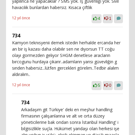
yapılınca ne yapacaklar ? SMS yok. İş güvenliği yok. Sivil
havacılık bunlardan habersiz. Kısaca çiftlik
12 yıl önce
4
1
734
Kamyon teknısyenii demek istedin herhalde ercanda her
an bir iş kazası daha olabılır sen ne dıyorsun TT coğu
olayı gormezden gelıyor SHGM denetlese aracların
bırcogunu hurdaya çıkarır..adamların yarısı güvevliğin g
sınden habersiz...lütfen gercekleri görelim..Tedbir alalım
aldıralım..
12 yıl önce
5
0
734
Arkadaşım git Türkiye' deki en meşhur handling
firmasının çalışanlarına ve alt ve orta düzey
yöneticilerine bak ondan sonra İstanbul Handling' i
bilgisizlikle suçla. Hükümet yandaşı olan herkesi işe
alıp yoğun iş yükü, eksik ekipman ve düşük maaşla