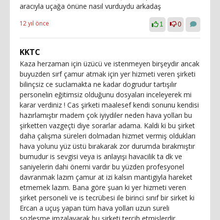
aracıyla uçağa önüne nasıl vurduydu arkadaş
12 yıl önce
1
0
KKTC
Kaza herzaman için üzücü ve istenmeyen birşeydir ancak
buyuzden sırf çamur atmak için yer hizmeti veren şirketi
bilinçsiz ce suclamakta ne kadar dogrudur tartışılır
personelin eğitimsiz olduğunu dosyaları inceleyerek mi
karar verdiniz ! Cas şirketi maalesef kendi sonunu kendisi
hazırlamıştır madem çok iyiydiler neden hava yolları bu
şirketten vazgeçti diye sorarlar adama. Kaldi ki bu şirket
daha çalışma süreleri dolmadan hizmet vermiş oldukları
hava yolunu yüz üstü bırakarak zor durumda bırakmıştır
bumudur is sevgisi veya is anlayışı havacilik ta dk ve
saniyelerin dahi önemi vardır bu yüzden profesyonel
davranmak lazım çamur at izi kalsın mantigiyla hareket
etmemek lazım. Bana göre şuan ki yer hizmeti veren
şirket personeli ve is tecrübesi ile birinci sınıf bir sirket ki
Ercan a uçuş yapan tüm hava yolları uzun sureli
sozlesme imzalayarak bu şirketi tercih etmişlerdir.