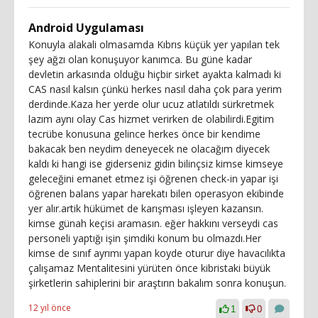
Android Uygulaması
Konuyla alakali olmasamda Kıbrıs küçük yer yapılan tek
şey ağzı olan konuşuyor kanımca. Bu güne kadar
devletin arkasında olduğu hiçbir sirket ayakta kalmadı ki
CAS nasıl kalsın çünkü herkes nasıl daha çok para yerim
derdinde.Kaza her yerde olur ucuz atlatıldı sürkretmek
lazım aynı olay Cas hizmet verirken de olabilirdi.Egitim
tecrübe konusuna gelince herkes önce bir kendime
bakacak ben neydim deneyecek ne olacağım diyecek
kaldı ki hangi ise giderseniz gidin bilinçsiz kimse kimseye
geleceğini emanet etmez işi öğrenen check-in yapar işi
öğrenen balans yapar harekatı bilen operasyon ekibinde
yer alır.artik hükümet de karışması işleyen kazansın.
kimse günah keçisi aramasın. eğer hakkını verseydi cas
personeli yaptığı işin şimdiki konum bu olmazdı.Her
kimse de sınıf ayrımı yapan koyde oturur diye havacılıkta
çalışamaz Mentalitesini yürüten önce kibristaki büyük
şirketlerin sahiplerini bir araştırın bakalım sonra konuşun.
12 yıl önce
1
0