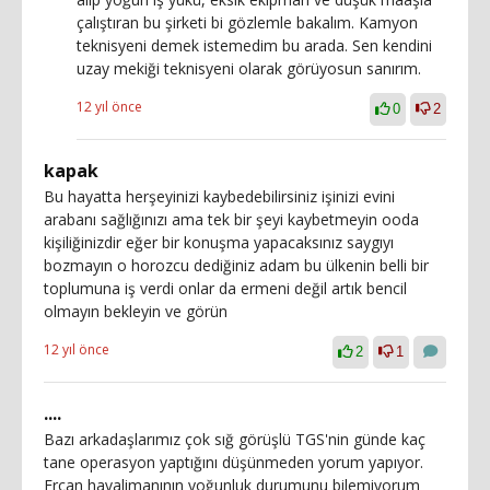
çalıştıran bu şirketi bi gözlemle bakalım. Kamyon
teknisyeni demek istemedim bu arada. Sen kendini
uzay mekiği teknisyeni olarak görüyosun sanırım.
12 yıl önce
0
2
kapak
Bu hayatta herşeyinizi kaybedebilirsiniz işinizi evini
arabanı sağlığınızı ama tek bir şeyi kaybetmeyin ooda
kişiliğinizdir eğer bir konuşma yapacaksınız saygıyı
bozmayın o horozcu dediğiniz adam bu ülkenin belli bir
toplumuna iş verdi onlar da ermeni değil artık bencil
olmayın bekleyin ve görün
12 yıl önce
2
1
....
Bazı arkadaşlarımız çok sığ görüşlü TGS'nin günde kaç
tane operasyon yaptığını düşünmeden yorum yapıyor.
Ercan havalimanının yoğunluk durumunu bilemiyorum