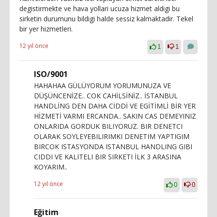
degistirmekte ve hava yollari ucuza hizmet aldigi bu
sirketin durumunu bildigi halde sessiz kalmaktadir. Tekel
bir yer hizmetleri.
12 yıl önce
1
1
ISO/9001
HAHAHAA GÜLÜYORUM YORUMUNUZA VE
DÜŞÜNCENİZE.. COK CAHİLSİNİZ.. İSTANBUL
HANDLİNG DEN DAHA CİDDİ VE EGİTİMLİ BİR YER
HİZMETİ VARMI ERCANDA.. SAKIN CAS DEMEYINIZ
ONLARIDA GORDUK BILIYORUZ. BIR DENETCI
OLARAK SOYLEYEBILIRIMKI DENETIM YAPTIGIM
BIRCOK ISTASYONDA ISTANBUL HANDLING GIBI
CIDDI VE KALITELI BIR SIRKETI İLK 3 ARASINA
KOYARIM..
12 yıl önce
0
0
Eğitim