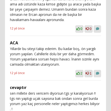
ama adı üstünde kaza kimse gidipte şu araca yada başka
bir şeye çarpayım demez. Umarım bundan sonra kaza
olmasın ne Ercan apronun da ne de başka bir
havaliamanı-havaalanı apronunda.
12 yıl önce
0
0
ACA
Yıllardır bu siteyi takip ederim. Bu kadar boş, ön yargılı
yorum yapılan. Cahillerle dolu bir yer daha görmedim.
Yorum yapanlara sorsan hepsi havacı. İnanın sizinle aynı
camiada olmaktan utanıyorum.
12 yıl önce
2
1
cevaptır
sen millete ders vericem diyorsun tgs yi karalıyorsun !!
tgs nin yaptıgı uçak sayısına bak ondan sonra gel burda
yorum yaz kaç personelle neler yaptıgımızı herkes biliyor
. !