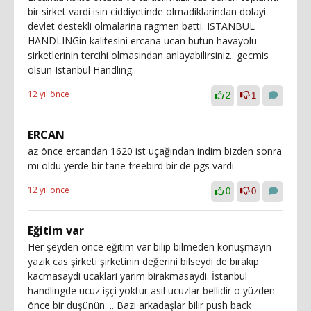
bir sirket vardi isin ciddiyetinde olmadiklarindan dolayi
devlet destekli olmalarina ragmen batti. ISTANBUL
HANDLINGin kalitesini ercana ucan butun havayolu
sirketlerinin tercihi olmasindan anlayabilirsiniz.. gecmis
olsun Istanbul Handling..
12 yıl önce
2
1
ERCAN
az önce ercandan 1620 ist uçağından indim bizden sonra
mı oldu yerde bir tane freebird bir de pgs vardı
12 yıl önce
0
0
Eğitim var
Her şeyden önce eğitim var bilip bilmeden konuşmayin
yazık cas şirketi şirketinin değerini bilseydi de bırakıp
kacmasaydi ucaklari yarım birakmasaydi. İstanbul
handlingde ucuz işçi yoktur asıl ucuzlar bellidir o yüzden
önce bir düşünün. .. Bazı arkadaşlar bilir push back