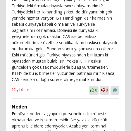
Türkiyedeki firmaları kıyaslarsınız anlayamadım ?
Türkiyedeki her iki handling şirketi de dünyanın bir çok
yerinde hizmet veriyor. IST Handlingin kısır kalmasının
sebebi dünyaya kapalı olmaları ve Türkiye ile
bağlantısının olmaması. Dolayısı ile dünyada ki
gelişmelerden çok uzaklar. CAS ise beceriksiz
hükümetlerin ve özellikle sendikacıların baskısı dolayısı ile
bu durumua geldi. Bundan sonra yaşaması da çok zor.
Eski müdürleri gibi Türkiye piyasasından biri lazım ki
piyasadan müşteri bulabilsin. Yoksa KTHY eskisi
güncelden çok uzak müdürlerle bu işi yürütemezler.
KTHY de bu iş bilmezler yüzünden batmadı mı ? Kısaca,
CAS sendika olduğu sürece ölmeye mahkumdur.
12 yıl önce
0
0
Neden
En büyük neden taşyapının personelinin tecrübesiz
olmasından ve iş bilmemesidir. Ne yazık ki küçücük
apronu bile idare edemiyorlar. Acaba yeni terminal