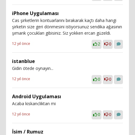
iPhone Uygulaması
Cas şirketlerin kontuarlarını bırakarak kaçtı daha hangi
şirketin size geri dönmesini istiyorsunuz sendika ağasının
şımarık çocukları gibisiniz. Siz yokken ercan güzeldi.
12 yıl önce
2
0
istanblue
Gidin ötede oynayın...
12 yıl önce
0
0
Android Uygulaması
Acaba kiskancliktan mi
12 yıl önce
0
0
İsim / Rumuz