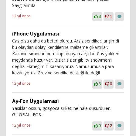
Saygılarımla
12 yıl önce
8
1
iPhone Uygulaması
Cas olsa daha da beteri olurdu. Arsız sendikacılar şimdi
bu olaydan dolayı kendilerine malzeme çıkartırlar.
Kazanın sırtından prim toplamaya çalışırlar. Cas yokken
meydanda huzur var. Bizler sizler gibi tv showmen'i
değiliz. Ekmeğimizi kazanıyoruz. Namusumuzla para
kazanıyoruz. Grev ve sendika desteği ile değil
12 yıl önce
3
0
Ay-Fon Uygulamasi
Yasiklar ossun, gosgoca sirketi ne hale dusurduler,
GILOBALI FOS.
12 yıl önce
0
2