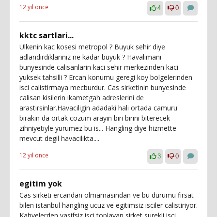
12 yıl önce
4
0
kktc sartlari...
Ulkenin kac kosesi metropol ? Buyuk sehir diye
adlandirdiklariniz ne kadar buyuk ? Havalimani
bunyesinde calisanlarin kaci sehir merkezinden kaci
yuksek tahsilli ? Ercan konumu geregi koy bolgelerinden
isci calistirmaya mecburdur. Cas sirketinin bunyesinde
calisan kisilerin ikametgah adreslerini de
arastirsinlar.Havaciligin adadaki hali ortada camuru
birakin da ortak cozum arayin biri birini biterecek
zihniyetiyle yurumez bu is... Hangling diye hizmette
mevcut degil havacilikta....
12 yıl önce
3
0
egitim yok
Cas sirketi ercandan olmamasindan ve bu durumu firsat
bilen istanbul hangling ucuz ve egitimsiz isciler calistiriyor.
Kahvelerden vasifsiz isci toplayan sirket surekli isci