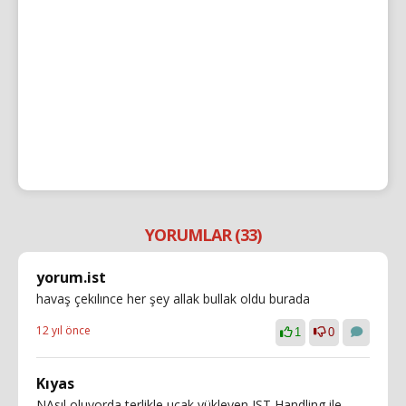
YORUMLAR (33)
yorum.ist
havaş çekılınce her şey allak bullak oldu burada
12 yıl önce
1
0
Kıyas
NAsıl oluyorda terlikle uçak yükleyen IST Handling ile