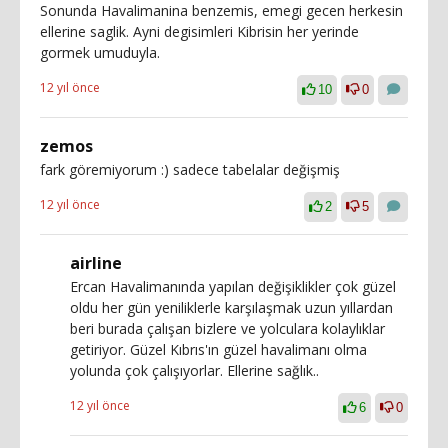
Sonunda Havalimanina benzemis, emegi gecen herkesin
ellerine saglik. Ayni degisimleri Kibrisin her yerinde
gormek umuduyla.
12 yıl önce
10
0
zemos
fark göremiyorum :) sadece tabelalar değişmiş
12 yıl önce
2
5
airline
Ercan Havalimanında yapılan değişiklikler çok güzel
oldu her gün yeniliklerle karşılaşmak uzun yıllardan
beri burada çalışan bizlere ve yolculara kolaylıklar
getiriyor. Güzel Kıbrıs'ın güzel havalimanı olma
yolunda çok çalışıyorlar. Ellerine sağlık..
12 yıl önce
6
0