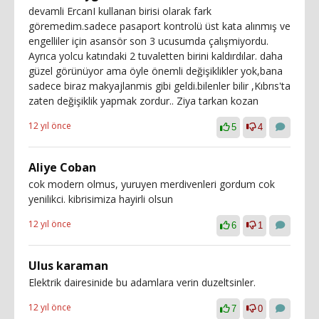
devamli ErcanI kullanan birisi olarak fark
göremedim.sadece pasaport kontrolü üst kata alınmış ve
engelliler için asansör son 3 ucusumda çalışmiyordu.
Ayrıca yolcu katındaki 2 tuvaletten birini kaldırdılar. daha
güzel görünüyor ama öyle önemli değişiklikler yok,bana
sadece biraz makyajlanmis gibi geldi.bilenler bilir ,Kıbrıs'ta
zaten değişiklik yapmak zordur.. Ziya tarkan kozan
12 yıl önce
5
4
Aliye Coban
cok modern olmus, yuruyen merdivenleri gordum cok
yenilikci. kibrisimiza hayirli olsun
12 yıl önce
6
1
Ulus karaman
Elektrik dairesinide bu adamlara verin duzeltsinler.
12 yıl önce
7
0