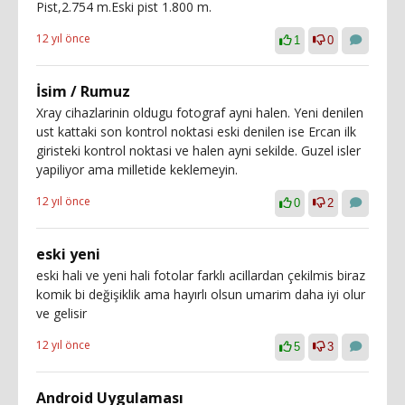
Pist,2.754 m.Eski pist 1.800 m.
12 yıl önce
1
0
İsim / Rumuz
Xray cihazlarinin oldugu fotograf ayni halen. Yeni denilen
ust kattaki son kontrol noktasi eski denilen ise Ercan ilk
giristeki kontrol noktasi ve halen ayni sekilde. Guzel isler
yapiliyor ama milletide keklemeyin.
12 yıl önce
0
2
eski yeni
eski hali ve yeni hali fotolar farklı acillardan çekilmis biraz
komik bi değişiklik ama hayırlı olsun umarim daha iyi olur
ve gelisir
12 yıl önce
5
3
Android Uygulaması