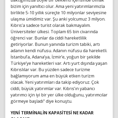
baktığımızda böyle bir beklenti içerisinde olmak
bizim için yanıltıcı olur. Ama yeni yatırımlarımızla
birlikte 5-10 yıllık süreçte 10 milyonlar seviyesine
ulaşma ümidimiz var. Şu anki yolcumuz 3 milyon.
Kıbrıs’a sadece turist olarak bakmayalım.
Üniversiteler ülkesi. Toplam 65 bin civarında
öğrenci var. Bunlar da ciddi hareketlilik
getiriyorlar. Bunun yanında turizm tabiki, artı
adanın kendi nüfusu. Adanın nüfusu da hareketli.
İstanbul’a, Adana’ya, İzmir’e, yoğun bir şekilde
Türkiye’ye hareketleri var. Artı yurt dışında yaşan
Kıbrıslılar var. Bu yüzden sadece turizme
bağlamıyorum ama en büyük etken turizm
olacak. Yeni yatırımları da takip ediyoruz. Çok
ciddi, büyük yatırımlar var. Kıbrıs’ın yabancı
yatırımcı için iyi bir yer ülke olduğunu, yatırımcılar
görmeye başladı" diye konuştu.
YENİ TERMİNALİN KAPASİTESİ NE KADAR