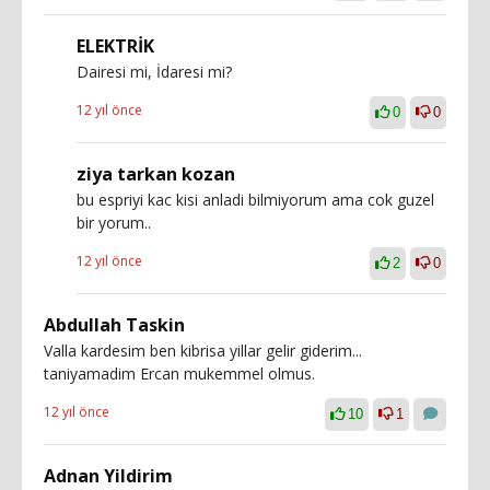
ELEKTRİK
Dairesi mi, İdaresi mi?
12 yıl önce
0
0
ziya tarkan kozan
bu espriyi kac kisi anladi bilmiyorum ama cok guzel
bir yorum..
12 yıl önce
2
0
Abdullah Taskin
Valla kardesim ben kibrisa yillar gelir giderim...
taniyamadim Ercan mukemmel olmus.
12 yıl önce
10
1
Adnan Yildirim