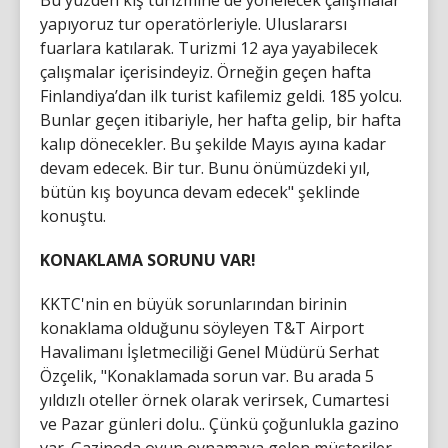
Bu yüzden kış turizmine de yönelecek çalışmalar
yapıyoruz tur operatörleriyle. Uluslararsı
fuarlara katılarak. Turizmi 12 aya yayabilecek
çalışmalar içerisindeyiz. Örneğin geçen hafta
Finlandiya’dan ilk turist kafilemiz geldi. 185 yolcu.
Bunlar geçen itibariyle, her hafta gelip, bir hafta
kalıp dönecekler. Bu şekilde Mayıs ayına kadar
devam edecek. Bir tur. Bunu önümüzdeki yıl,
bütün kış boyunca devam edecek" şeklinde
konuştu.
KONAKLAMA SORUNU VAR!
KKTC'nin en büyük sorunlarından birinin
konaklama olduğunu söyleyen T&T Airport
Havalimanı İşletmeciliği Genel Müdürü Serhat
Özçelik, "Konaklamada sorun var. Bu arada 5
yıldızlı oteller örnek olarak verirsek, Cumartesi
ve Pazar günleri dolu.. Çünkü çoğunlukla gazino