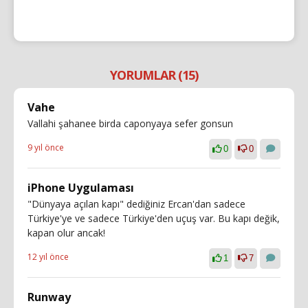
YORUMLAR (15)
Vahe
Vallahi şahanee birda caponyaya sefer gonsun
9 yıl önce
0
0
iPhone Uygulaması
"Dünyaya açılan kapı" dediğiniz Ercan'dan sadece
Türkiye'ye ve sadece Türkiye'den uçuş var. Bu kapı değik,
kapan olur ancak!
12 yıl önce
1
7
Runway