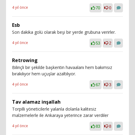
4 yıl önce
70
0
Esb
Son dakika golü olarak beşi bir yerde grubuna verirler.
4 yıl önce
53
2
Retrowing
Bilinçli bir şekilde başkentin havaalanı hem bakımsız
bırakılıyor hem uçuşlar azaltılıyor.
4 yıl önce
67
3
Tav alamaz inşallah
Torpilli yöneticilerle yalanla dolanla kalitesiz
malzemelerle ile Ankaraya yeterince zarar verdiler
4 yıl önce
83
8