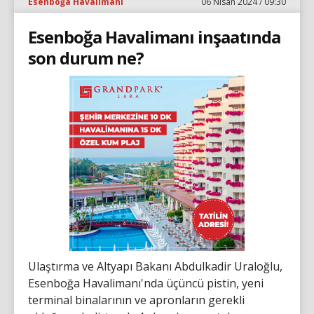
Esenboğa Havalimanı
06 Nisan 2024 / 09:30
Esenboğa Havalimanı inşaatında
son durum ne?
Ulaştırma ve Altyapı Bakanı Abdulkadir Uraloğlu,
Esenboğa Havalimanı'nda üçüncü pistin, yeni
terminal binalarının ve apronların gerekli