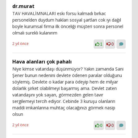
dr.murat
TAV HAVALİMNALARI eskı forsu kalmadı bırkac
personelden duydum hakları sosyal şartları cok ıyı dağıl
boyle kurumsal firma ilk önceliği müşteri sonra personel
olmalı sureklı kulanırım
2 yıl önce
1
0
Hava alanları çok pahalı
Niye kimse vatandaşı düşünmüyor? Yakın zamanda Sani
Şener bunun nedenini devlete ödenen paralar olduğunu
söylemiş. Devlete o kadar para ödeyip hem de milyar
dolarlık şirket olabilmeyi başarmış ama. Devlet zaten
vatandaşını yok sayan, görmezden gelen tavır
sergilemeyi tercih ediyor. Cebinde 3 kuruşu olanların
maddi imkanlarına muhtaç olacağınızı görmek nasip
olsun
2 yıl önce
0
0