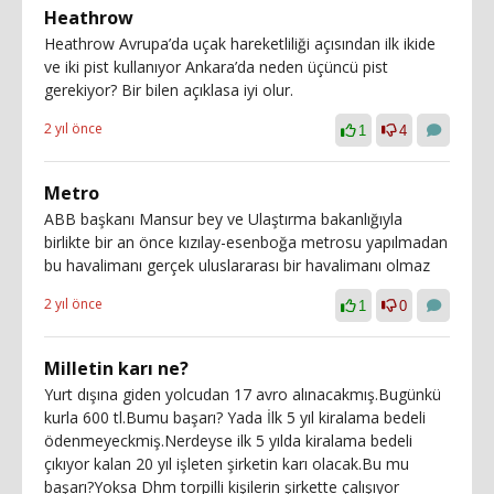
Heathrow
Heathrow Avrupa’da uçak hareketliliği açısından ilk ikide
ve iki pist kullanıyor Ankara’da neden üçüncü pist
gerekiyor? Bir bilen açıklasa iyi olur.
2 yıl önce
1
4
Metro
ABB başkanı Mansur bey ve Ulaştırma bakanlığıyla
birlikte bir an önce kızılay-esenboğa metrosu yapılmadan
bu havalimanı gerçek uluslararası bir havalimanı olmaz
2 yıl önce
1
0
Milletin karı ne?
Yurt dışına giden yolcudan 17 avro alınacakmış.Bugünkü
kurla 600 tl.Bumu başarı? Yada İlk 5 yıl kiralama bedeli
ödenmeyeckmiş.Nerdeyse ilk 5 yılda kiralama bedeli
çıkıyor kalan 20 yıl işleten şirketin karı olacak.Bu mu
başarı?Yoksa Dhm torpilli kişilerin şirkette çalışıyor