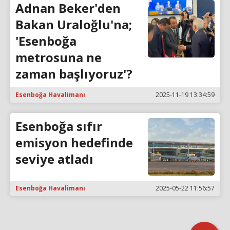
Adnan Beker'den
Bakan Uraloğlu'na;
'Esenboğa
metrosuna ne
zaman başlıyoruz'?
Esenboğa Havalimanı
2025-11-19 13:34:59
Esenboğa sıfır
emisyon hedefinde
seviye atladı
Esenboğa Havalimanı
2025-05-22 11:56:57