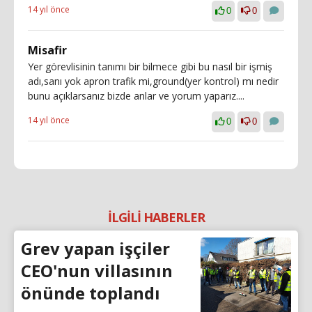
14 yıl önce
0
0
Misafir
Yer görevlisinin tanımı bir bilmece gibi bu nasıl bir işmiş
adı,sanı yok apron trafik mi,ground(yer kontrol) mı nedir
bunu açıklarsanız bizde anlar ve yorum yaparız....
14 yıl önce
0
0
İLGİLİ HABERLER
Grev yapan işçiler
CEO'nun villasının
önünde toplandı