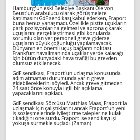
Hamburg'un eski Belediye Başkanı Ole von
Beust'un arabulucu olarak görüşmelere
katılmasını GdF sendikası kabul ederken, Fraport
buna henüz yanaşmadı. Özellikle pistte uçukların
park pozisyonlarına gelmesi ve aprona çıkarak
uçuşlarını gerçekleştirmesi gibi konularda
sorumlu olan yer personeli greve giderse
uçuşların büyük çoğunluğu yapılamayacak.
Dünyanın en önemli uçuş bağlantı noktası
Frankfurt havalimanında uçaklar yerde kalacağı
için bütün dünyadaki hava trafiği bu grevden
olumsuz etkilenecek.
GdF sendikası, Fraport'un uzlaşma konusunda
adım atmaması durumunda yarın greve
gidebileceklerini söyledi. Ancak greve gitmeden
24 saat önce konuyla ilgili bir açıklama
yapacaklarını açıkladı.
GdF sendikası Sözcüsü Matthias Maas, Fraport'la
uzlaşmak için çalıştıklarını ancak Fraport'un yeni
iş sözleşmelerinde iyileştirme taleplerine kulak
tıkadığını öne sürdü. Fraport ise sendikayı işi
yokuşa sürmekle suçladı. (Zaman)