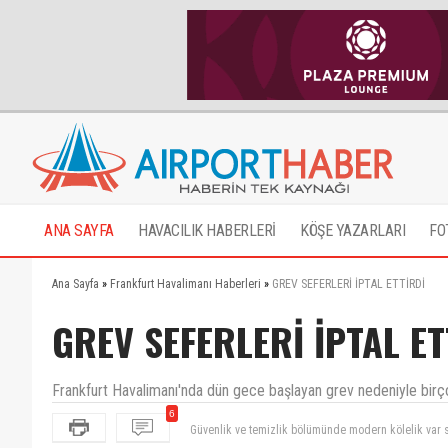
ANA SAYFA
HAVACILIK HABERLERİ
KÖŞE YAZARLARI
FO
Ana Sayfa
»
Frankfurt Havalimanı Haberleri
»
GREV SEFERLERİ İPTAL ETTİRDİ
GREV SEFERLERİ İPTAL ET
Frankfurt Havalimanı'nda dün gece başlayan grev nedeniyle birçok
Güvenlik ve temizlik bölümünde modern kölelik var 
6
Helal olsun