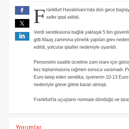
Sendika KTHY nı da bu tip grevlerle batırmıştı. Ruhun
F
HABOM lular...hak bu sekilde arabir...
rankfurt Havalimanı'nda dün gece başlay
daha 3. alanın inşaatı başlamadan bu haldeler, bir bit
Adamlarda işki sendikaları var etkili olabiliyorlar
sefer iptal edildi.
Verdi sendikasına bağlık yaklaşık 5 bin güvenli
gitti Maaş zammına yönelik yapılan grev nedeni
edildi, yolcular iptaller nedeniyle uyarıldı.
Personelin saatlik ücretine zam oranı için görü
kez toplanmasına rağmen sonuca varamadı. Pers
Euro talep eden sendika, işverenin 10-13 Euro 
nedeniyle greve gitme kararı almıştı.
Frankfurt'ta uçuşların normale döndüğü ve tarafl
Yorumlar