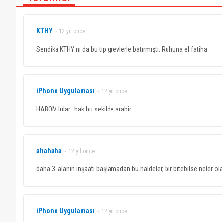
KTHY
~ 12 yıl önce
Sendika KTHY nı da bu tip grevlerle batırmıştı. Ruhuna el fatiha.
iPhone Uygulaması
~ 12 yıl önce
HABOM lular...hak bu sekilde arabir...
ahahaha
~ 12 yıl önce
daha 3. alanın inşaatı başlamadan bu haldeler, bir bitebilse neler ola
iPhone Uygulaması
~ 12 yıl önce