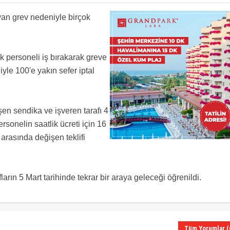
a el fatiha.
an grev nedeniyle birçok
ebilse neler olacak kimbilir. alan lobisi rulez
k personeli iş bırakarak greve
yle 100'e yakın sefer iptal
şen sendika ve işveren tarafı 4
onelin saatlik ücreti için 16
arasında değişen teklifi
arın 5 Mart tarihinde tekrar bir araya geleceği öğrenildi.
Tüm Yorumlar (