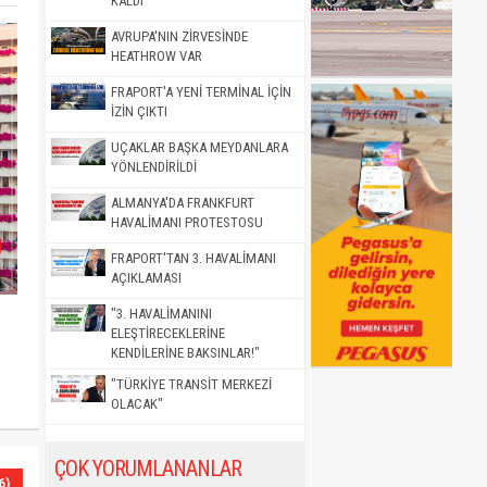
KALDI
AVRUPA'NIN ZİRVESİNDE
HEATHROW VAR
FRAPORT'A YENİ TERMİNAL İÇİN
İZİN ÇIKTI
UÇAKLAR BAŞKA MEYDANLARA
YÖNLENDİRİLDİ
ALMANYA'DA FRANKFURT
HAVALİMANI PROTESTOSU
FRAPORT'TAN 3. HAVALİMANI
AÇIKLAMASI
"3. HAVALİMANINI
ELEŞTİRECEKLERİNE
KENDİLERİNE BAKSINLAR!"
"TÜRKİYE TRANSİT MERKEZİ
OLACAK"
ÇOK YORUMLANANLAR
6)