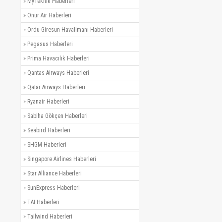
»
MyTeknik Haberleri
»
Onur Air Haberleri
»
Ordu-Giresun Havalimanı Haberleri
»
Pegasus Haberleri
»
Prima Havacılık Haberleri
»
Qantas Airways Haberleri
»
Qatar Airways Haberleri
»
Ryanair Haberleri
»
Sabiha Gökçen Haberleri
»
Seabird Haberleri
»
SHGM Haberleri
»
Singapore Airlines Haberleri
»
Star Alliance Haberleri
»
SunExpress Haberleri
»
TAI Haberleri
»
Tailwind Haberleri