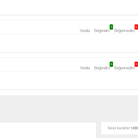
3
0
Yanıtla
Beğendim
Beğenmedim
6
0
Yanıtla
Beğendim
Beğenmedim
Kalan karakter
1000