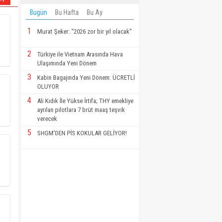
Bugün
Bu Hafta
Bu Ay
1
Murat Şeker: "2026 zor bir yıl olacak"
2
Türkiye ile Vietnam Arasında Hava
Ulaşımında Yeni Dönem
3
Kabin Bagajında Yeni Dönem: ÜCRETLİ
OLUYOR
4
Ali Kıdık İle Yükse İrtifa; THY emekliye
ayrılan pilotlara 7 brüt maaş teşvik
verecek
5
SHGM'DEN PİS KOKULAR GELİYOR!