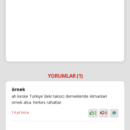
YORUMLAR (1)
örnek
ah keske Türkiye´deki taksici dernekleride Almanlari
örnek alsa. herkes rahatlar.
14 yıl önce
2
0