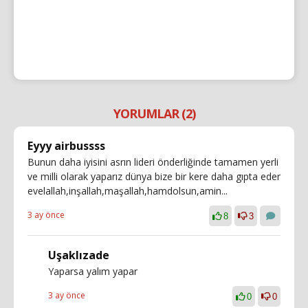
YORUMLAR (2)
Eyyy airbussss
Bunun daha iyisini asrın lideri önderliğinde tamamen yerli
ve milli olarak yaparız dünya bize bir kere daha gıpta eder
evelallah,inşallah,maşallah,hamdolsun,amin...
3 ay önce
8
3
Uşaklızade
Yaparsa yalım yapar
3 ay önce
0
0