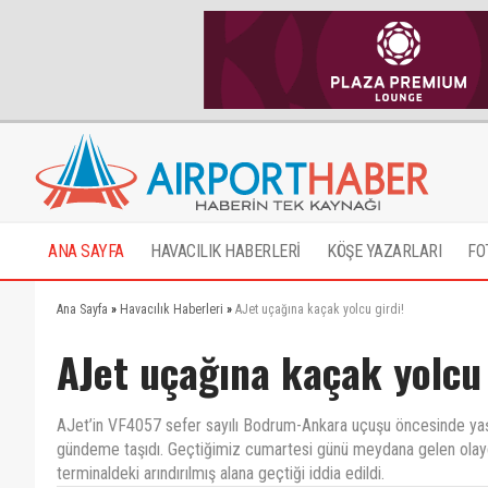
ANA SAYFA
HAVACILIK HABERLERİ
KÖŞE YAZARLARI
FO
Ana Sayfa
»
Havacılık Haberleri
»
AJet uçağına kaçak yolcu girdi!
AJet uçağına kaçak yolcu 
AJet’in VF4057 sefer sayılı Bodrum-Ankara uçuşu öncesinde yaşan
gündeme taşıdı. Geçtiğimiz cumartesi günü meydana gelen olayda
terminaldeki arındırılmış alana geçtiği iddia edildi.