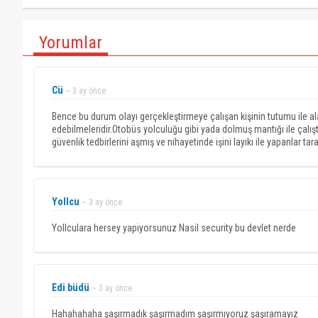
Yorumlar
Cü
~ 3 ay önce
Bence bu durum olayı gerçekleştirmeye çalışan kişinin tutumu ile al
edebilmeleridir.Otobüs yolculuğu gibi yada dolmuş mantığı ile çalıştı
güvenlik tedbirlerini aşmış ve nihayetinde işini layıkı ile yapanlar ta
Yollcu
~ 3 ay önce
Yollculara hersey yapiyorsunuz Nasil security bu devlet nerde
Edi büdü
~ 3 ay önce
Hahahahaha şaşırmadık şaşırmadım şaşırmıyoruz şaşıramayız