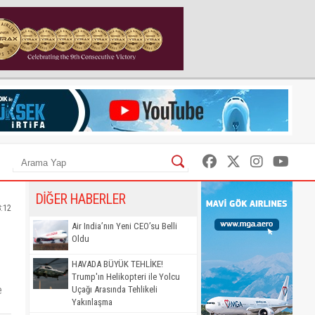
DİĞER HABERLER
8:12
Air India’nın Yeni CEO’su Belli
Oldu
HAVADA BÜYÜK TEHLİKE!
Trump'ın Helikopteri ile Yolcu
e
Uçağı Arasında Tehlikeli
Yakınlaşma