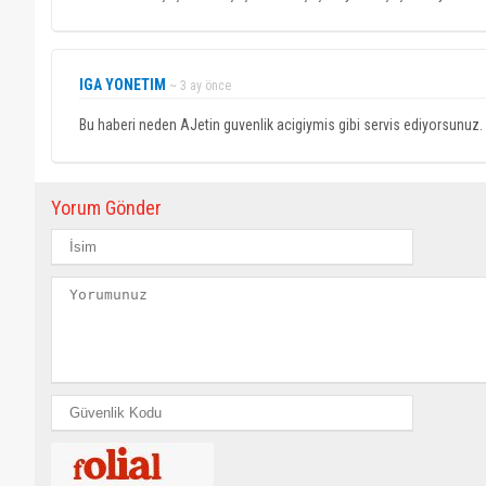
IGA YONETIM
~ 3 ay önce
Bu haberi neden AJetin guvenlik acigiymis gibi servis ediyorsunuz.
Yorum Gönder