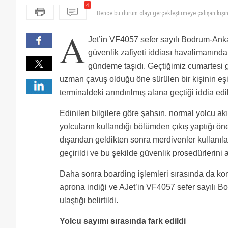
Bence bu durum olayı gerçekleştirmeye çalışan kişini
4
edebilmeleridir.Otobüs yolculuğu gibi yada dolmuş ma
Yollculara hersey yapiyorsunuz Nasil security bu de
güvenlik tedbirlerini aşmış ve nihayetinde işini layıkı
Hahahahaha şaşırmadık şaşırmadım şaşırmıyoruz şa
A
Bu haberi neden AJetin guvenlik acigiymis gibi serv
Jet’in VF4057 sefer sayılı Bodrum-An
güvenlik zafiyeti iddiası havalimanında
gündeme taşıdı. Geçtiğimiz cumartesi
uzman çavuş olduğu öne sürülen bir kişinin eş
terminaldeki arındırılmış alana geçtiği iddia edil
Edinilen bilgilere göre şahsın, normal yolcu ak
yolcuların kullandığı bölümden çıkış yaptığı öne
dışarıdan geldikten sonra merdivenler kullanıl
geçirildi ve bu şekilde güvenlik prosedürlerini 
Daha sonra boarding işlemleri sırasında da kon
aprona indiği ve AJet’in VF4057 sefer sayılı 
ulaştığı belirtildi.
Yolcu sayımı sırasında fark edildi