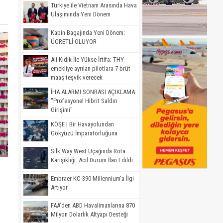
Türkiye ile Vietnam Arasında Hava
Ulaşımında Yeni Dönem
Kabin Bagajında Yeni Dönem:
ÜCRETLİ OLUYOR
Ali Kıdık İle Yükse İrtifa; THY
emekliye ayrılan pilotlara 7 brüt
maaş teşvik verecek
İHA ALARMI SONRASI AÇIKLAMA
"Profesyonel Hibrit Saldırı
Girişimi"
KÖŞE | Bir Havayolundan
Gökyüzü İmparatorluğuna
Silk Way West Uçağında Rota
Karışıklığı: Acil Durum İlan Edildi
Embraer KC-390 Millennium'a İlgi
Artıyor
FAA’den ABD Havalimanlarına 870
Milyon Dolarlık Altyapı Desteği