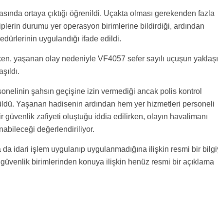
rasında ortaya çıktığı öğrenildi. Uçakta olması gerekenden fazla
plerin durumu yer operasyon birimlerine bildirdiği, ardından
edürlerinin uygulandığı ifade edildi.
rken, yaşanan olay nedeniyle VF4057 sefer sayılı uçuşun yaklaş
aşıldı.
onelinin şahsın geçişine izin vermediği ancak polis kontrol
ldü. Yaşanan hadisenin ardından hem yer hizmetleri personeli
 güvenlik zafiyeti oluştuğu iddia edilirken, olayın havalimanı
abileceği değerlendiriliyor.
da idari işlem uygulanıp uygulanmadığına ilişkin resmi bir bilg
i güvenlik birimlerinden konuya ilişkin henüz resmi bir açıklama