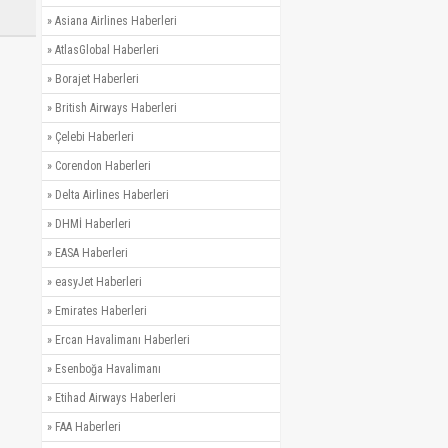
»
Asiana Airlines Haberleri
»
AtlasGlobal Haberleri
»
Borajet Haberleri
»
British Airways Haberleri
»
Çelebi Haberleri
»
Corendon Haberleri
»
Delta Airlines Haberleri
»
DHMİ Haberleri
»
EASA Haberleri
»
easyJet Haberleri
»
Emirates Haberleri
»
Ercan Havalimanı Haberleri
»
Esenboğa Havalimanı
»
Etihad Airways Haberleri
»
FAA Haberleri