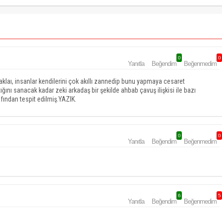
0
0
Yanıtla
Beğendim
Beğenmedim
aklaı, insanlar kendilerini çok akıllı zannedip bunu yapmaya cesaret
ğını sanacak kadar zeki arkadaş bir şekilde ahbab çavuş ilişkisi ile bazı
rafından tespit edilmiş.YAZIK.
0
0
Yanıtla
Beğendim
Beğenmedim
6
5
Yanıtla
Beğendim
Beğenmedim