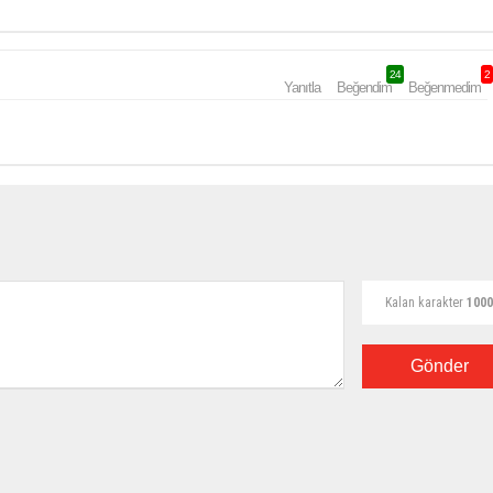
24
2
Yanıtla
Beğendim
Beğenmedim
Kalan karakter
1000
Gönder