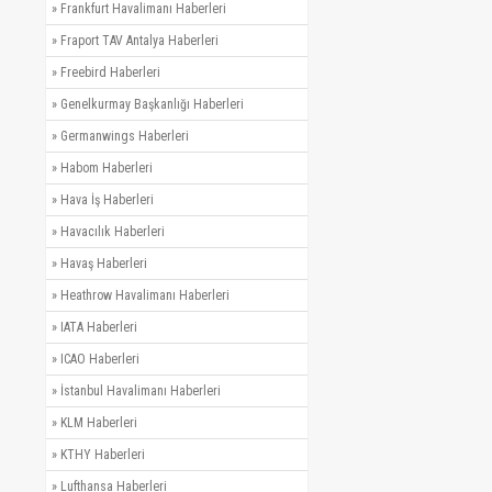
»
Frankfurt Havalimanı Haberleri
»
Fraport TAV Antalya Haberleri
»
Freebird Haberleri
»
Genelkurmay Başkanlığı Haberleri
»
Germanwings Haberleri
»
Habom Haberleri
»
Hava İş Haberleri
»
Havacılık Haberleri
»
Havaş Haberleri
»
Heathrow Havalimanı Haberleri
»
IATA Haberleri
»
ICAO Haberleri
»
İstanbul Havalimanı Haberleri
»
KLM Haberleri
»
KTHY Haberleri
»
Lufthansa Haberleri