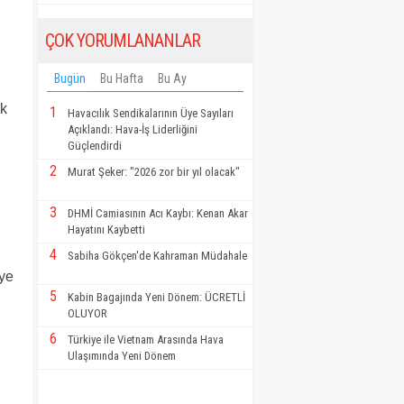
ÇOK YORUMLANANLAR
Bugün
Bu Hafta
Bu Ay
ık
1
Havacılık Sendikalarının Üye Sayıları
Açıklandı: Hava-İş Liderliğini
Güçlendirdi
2
Murat Şeker: "2026 zor bir yıl olacak"
3
DHMİ Camiasının Acı Kaybı: Kenan Akar
Hayatını Kaybetti
4
Sabiha Gökçen'de Kahraman Müdahale
iye
5
Kabin Bagajında Yeni Dönem: ÜCRETLİ
OLUYOR
6
Türkiye ile Vietnam Arasında Hava
Ulaşımında Yeni Dönem