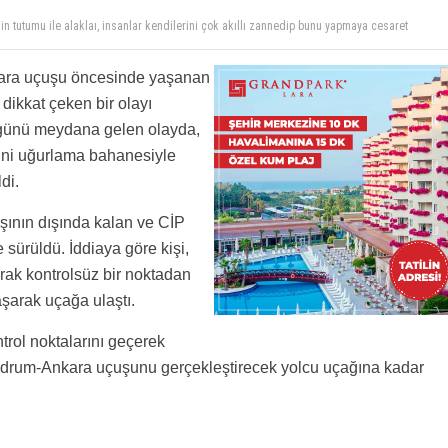
n tutumu ile alaklaı, insanlar kendilerini çok akıllı zannedip bunu yapmaya cesaret
ntığı ile çalıştığını sanacak kadar zeki arkadaş bir şekilde ahbab çavuş ilişkisi ile bazı
vlet nerde
 ile yapanlar tarafından tespit edilmiş.YAZIK.
şıramayız
is ediyorsunuz.
kara uçuşu öncesinde yaşanan
 dikkat çeken bir olayı
 günü meydana gelen olayda,
ini uğurlama bahanesiyle
di.
ışının dışında kalan ve CİP
 sürüldü. İddiaya göre kişi,
arak kontrolsüz bir noktadan
aşarak uçağa ulaştı.
trol noktalarını geçerek
Bodrum-Ankara uçuşunu gerçekleştirecek yolcu uçağına kadar