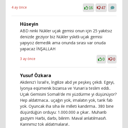
4 ay önce
16
47
Hüseyin
ABD ninki Nükler uçak gemisi onun için 25 yakıtsız
denizde geziyor biz Nükler yskıtlı uçak gemisi
yapıyoz demedik ama onunda sırası var onuda
yapacaz İNŞALLAH
3 ay önce
0
0
Yusuf Özkara
Akdeniz'i İsrail'e, İngilize abd ye peşkeş çekdi. Egeyi,
İyonya eqümenik bizansa ve Yunan'a teslim eddi..
Uçak Gemisini Somali'de mi yüzdürme yi düşünüyor?
Hep aldatmaca.. uçağın yok, imalatın yok, tank fab
yok. Oyuncak iha siha ile milleti kandırma.. 380 bine
düşürdüğün orduyu: 1.000.000 a çıkar.. Muharib
gaziyim Harbi, darbı, bilirim. Maval anlatılmasıñ.
Karınımız tok aldatmalara!..