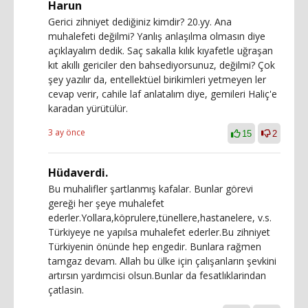
Harun
Gerici zihniyet dediğiniz kimdir? 20.yy. Ana
muhalefeti değilmi? Yanlış anlaşılma olmasın diye
açıklayalım dedik. Saç sakalla kılık kıyafetle uğraşan
kıt akıllı gericiler den bahsediyorsunuz, değilmi? Çok
şey yazılır da, entellektüel birikimleri yetmeyen ler
cevap verir, cahile laf anlatalım diye, gemileri Haliç'e
karadan yürütülür.
3 ay önce
15
2
Hüdaverdi.
Bu muhalifler şartlanmış kafalar. Bunlar görevi
gereği her şeye muhalefet
ederler.Yollara,köprulere,tünellere,hastanelere, v.s.
Türkiyeye ne yapılsa muhalefet ederler.Bu zihniyet
Türkiyenin önünde hep engedir. Bunlara rağmen
tamgaz devam. Allah bu ülke için çalışanların şevkini
artırsın yardımcisi olsun.Bunlar da fesatlıklarindan
çatlasin.