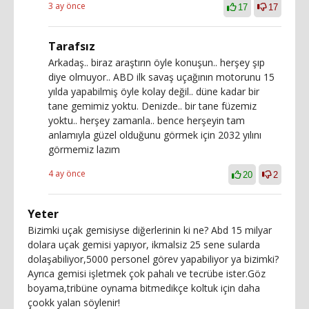
3 ay önce
17
17
Tarafsız
Arkadaş.. biraz araştırın öyle konuşun.. herşey şıp
diye olmuyor.. ABD ilk savaş uçağının motorunu 15
yılda yapabilmiş öyle kolay değil.. düne kadar bir
tane gemimiz yoktu. Denizde.. bir tane füzemiz
yoktu.. herşey zamanla.. bence herşeyin tam
anlamıyla güzel olduğunu görmek için 2032 yılını
görmemiz lazım
4 ay önce
20
2
Yeter
Bizimki uçak gemisiyse diğerlerinin ki ne? Abd 15 milyar
dolara uçak gemisi yapıyor, ikmalsiz 25 sene sularda
dolaşabiliyor,5000 personel görev yapabiliyor ya bizimki?
Ayrıca gemisi işletmek çok pahalı ve tecrübe ister.Göz
boyama,tribüne oynama bitmedikçe koltuk için daha
çookk yalan söylenir!