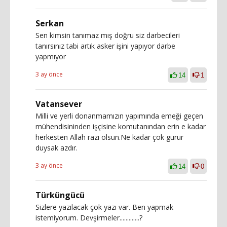
Serkan
Sen kimsin tanımaz mış doğru siz darbecileri
tanırsınız tabi artık asker işini yapıyor darbe
yapmıyor
3 ay önce
14
1
Vatansever
Milli ve yerli donanmamızın yapımında emeği geçen
mühendisininden işçisine komutanından erin e kadar
herkesten Allah razı olsun.Ne kadar çok gurur
duysak azdır.
3 ay önce
14
0
Türküngücü
Sizlere yazılacak çok yazı var. Ben yapmak
istemiyorum. Devşirmeler.............?