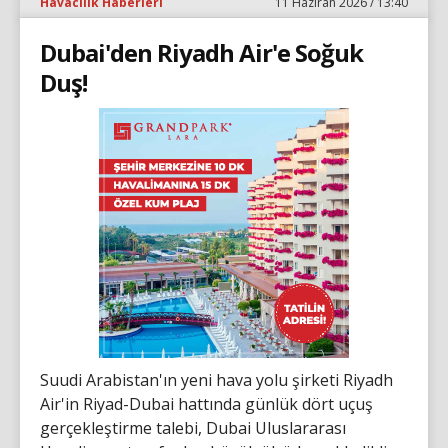
Havacılık Haberleri
11 Haziran 2026 / 13:40
Dubai'den Riyadh Air'e Soğuk
Duş!
Suudi Arabistan'ın yeni hava yolu şirketi Riyadh
Air'in Riyad-Dubai hattında günlük dört uçuş
gerçekleştirme talebi, Dubai Uluslararası