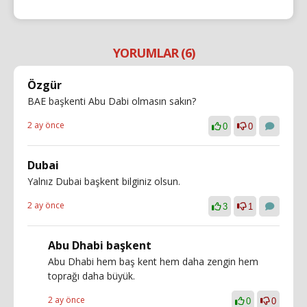
YORUMLAR (6)
Özgür
BAE başkenti Abu Dabi olmasın sakın?
2 ay önce
0
0
Dubai
Yalnız Dubai başkent bilginiz olsun.
2 ay önce
3
1
Abu Dhabi başkent
Abu Dhabi hem baş kent hem daha zengin hem
toprağı daha büyük.
2 ay önce
0
0