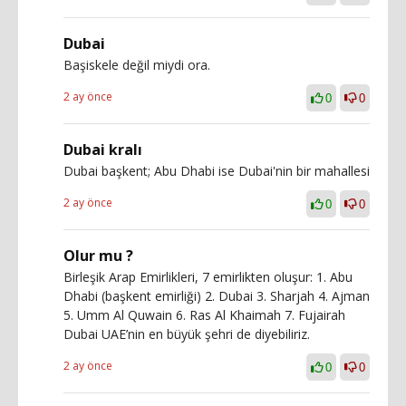
Dubai
Başiskele değil miydi ora.
2 ay önce
0
0
Dubai kralı
Dubai başkent; Abu Dhabi ise Dubai'nin bir mahallesi
2 ay önce
0
0
Olur mu ?
Birleşik Arap Emirlikleri, 7 emirlikten oluşur: 1. Abu
Dhabi (başkent emirliği) 2. Dubai 3. Sharjah 4. Ajman
5. Umm Al Quwain 6. Ras Al Khaimah 7. Fujairah
Dubai UAE’nin en büyük şehri de diyebiliriz.
2 ay önce
0
0