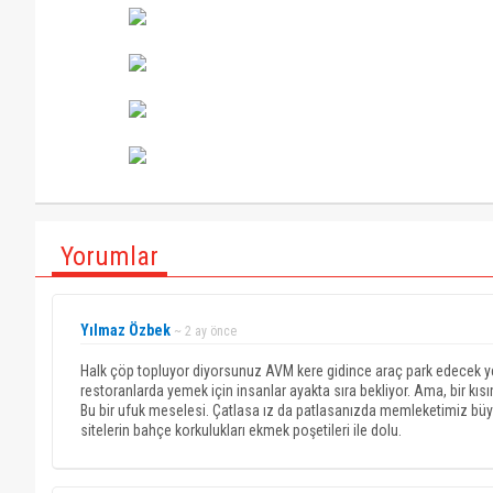
Yorumlar
Yılmaz Özbek
~ 2 ay önce
Halk çöp topluyor diyorsunuz AVM kere gidince araç park edecek y
restoranlarda yemek için insanlar ayakta sıra bekliyor. Ama, bir kıs
Bu bir ufuk meselesi. Çatlasa ız da patlasanızda memleketimiz büyü
sitelerin bahçe korkulukları ekmek poşetileri ile dolu.