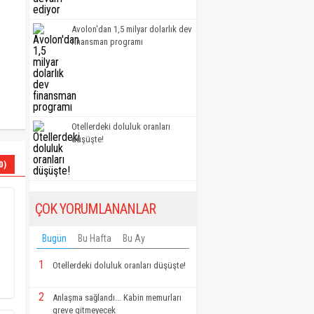
Avolon'dan 1,5 milyar dolarlık dev
finansman programı
Otellerdeki doluluk oranları
düşüşte!
0)
ÇOK YORUMLANANLAR
Bugün
Bu Hafta
Bu Ay
1
Otellerdeki doluluk oranları düşüşte!
2
Anlaşma sağlandı... Kabin memurları
greve gitmeyecek