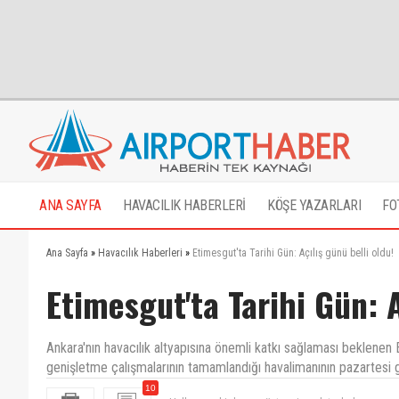
ANA SAYFA
HAVACILIK HABERLERİ
KÖŞE YAZARLARI
FO
Ana Sayfa
»
Havacılık Haberleri
»
Etimesgut'ta Tarihi Gün: Açılış günü belli oldu!
Etimesgut'ta Tarihi Gün: A
Ankara'nın havacılık altyapısına önemli katkı sağlaması beklene
genişletme çalışmalarının tamamlandığı havalimanının pazartesi
10