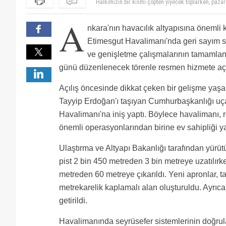
Halkımızın bir kısmı çöpten yiyecek toplarken, pazar
de yapılmışken böyle bir lükse para harcanması Yeni 
Halk çöp topluyor diyorsunuz AVM kere gidince araç
A
restoranlarda yemek için insanlar ayakta sıra bekliyo
Hangi Pazartesi açılacak ? :)) Tam Tarih verirseniz d
nkara'nın havacılık altyapısına önemli
edinmiş. Bu bir ufuk meselesi. Çatlasa ız da patlas
yok. Aksine sitelerin bahçe korkulukları ekmek poşeti
Etimesgut Havalimanı'nda geri sayım s
ve genişletme çalışmalarının tamamlan
günü düzenlenecek törenle resmen hizmete açı
Açılış öncesinde dikkat çeken bir gelişme ya
Tayyip Erdoğan'ı taşıyan Cumhurbaşkanlığı uç
Havalimanı'na iniş yaptı. Böylece havalimanı, 
önemli operasyonlarından birine ev sahipliği y
Ulaştırma ve Altyapı Bakanlığı tarafından yür
pist 2 bin 450 metreden 3 bin metreye uzatılırke
metreden 60 metreye çıkarıldı. Yeni apronlar, tak
metrekarelik kaplamalı alan oluşturuldu. Ayrıca
getirildi.
Havalimanında seyrüsefer sistemlerinin doğrul