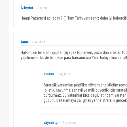
İzleyici
~ 2 ay önce
Hangi Pazartesi açılacak ? :)) Tam Tarih verirseniz daha iyi habercili
Ama
~ 2 ay önce
Halkımızın bir kısmı çöpten yiyecek toplarken, pazardan artıkları to
yapılmışken böyle bir lükse para harcanması Yeni Türkiye kisvesi alt
mama
~ 2 ay önce
Stratejik yatırımları popülist söylemlerle küçümseme
lojistik, savunma sanayii ve milli güvenlik için strateji
durdurmaz. Bu yatırımlar lüks değil, istihdam yaratan 
gücünü baltalamaya çalışmak yerine stratejik gerçek
Ziyaretçi
~ 2 ay önce