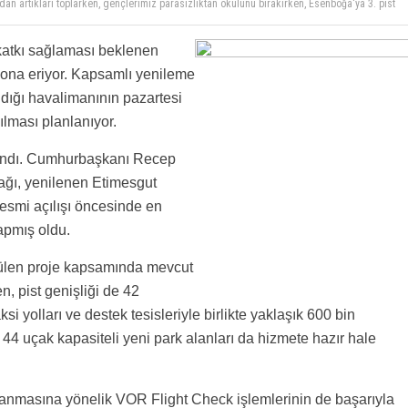
dan artıkları toplarken, gençlerimiz parasızlıktan okulunu bırakırken, Esenboğa'ya 3. pist
Türkiye kisvesi altında masallar anlatıp malı götürenlere yakıştı.
 park edecek yer bulunmuyor, evlerin önünde araç park edecek yer bulunmuyor, lüks
r. Ama, bir kısım insanımız Türkiyemizin gelişmesini "lüks" adı altında eleştirmeyi huy
aha iyi habercilik olur.
 katkı sağlaması beklenen
anızda memleketimiz büyüyor ve gelişiyor. Ayrıca kimsenin çöpten ekmek topladığı filan
leri ile dolu.
ona eriyor. Kapsamlı yenileme
dığı havalimanının pazartesi
lması planlanıyor.
şandı. Cumhurbaşkanı Recep
ağı, yenilenen Etimesgut
resmi açılışı öncesinde en
apmış oldu.
ütülen proje kapsamında mevcut
n, pist genişliği de 42
si yolları ve destek tesisleriyle birlikte yaklaşık 600 bin
 44 uçak kapasiteli yeni park alanları da hizmete hazır hale
anmasına yönelik VOR Flight Check işlemlerinin de başarıyla