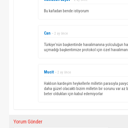
Bu kafadan bende istiyorum
Can
~ 2 ay önce
Türkiye'nün başkentinde havalimanına yolculuğun hala
uçmadığı başkentimize protokol için özel havalimanı 
Mucit
~ 2 ay önce
Haklısın kardeşim heykellerle milletin parasıyla pavyo
daha güzel olacakti bizim milletin bir sorunu var a
beter oldukları için kabul edemiyorlar
Yorum Gönder