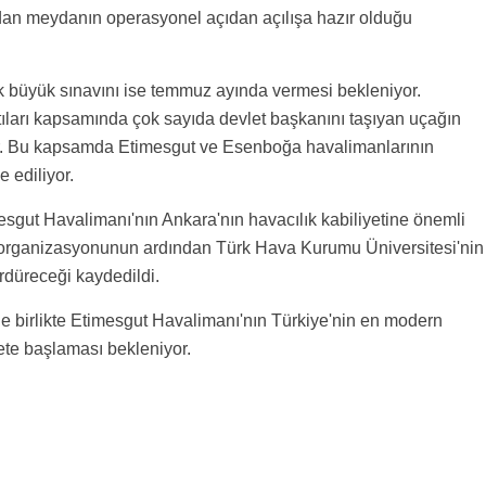
ndan meydanın operasyonel açıdan açılışa hazır olduğu
lk büyük sınavını ise temmuz ayında vermesi bekleniyor.
tıları kapsamında çok sayıda devlet başkanını taşıyan uçağın
yor. Bu kapsamda Etimesgut ve Esenboğa havalimanlarının
e ediliyor.
mesgut Havalimanı'nın Ankara'nın havacılık kabiliyetine önemli
organizasyonunun ardından Türk Hava Kurumu Üniversitesi'nin
ürdüreceği kaydedildi.
yle birlikte Etimesgut Havalimanı'nın Türkiye'nin en modern
ete başlaması bekleniyor.