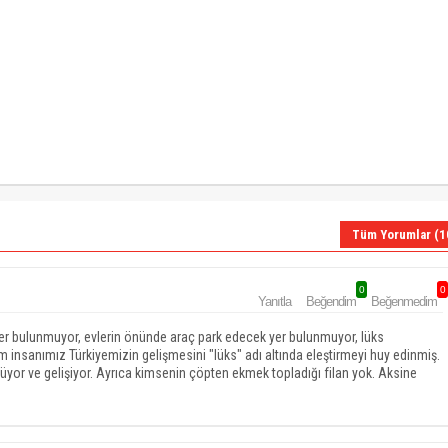
Tüm Yorumlar (1
0
0
Yanıtla
Beğendim
Beğenmedim
er bulunmuyor, evlerin önünde araç park edecek yer bulunmuyor, lüks
ım insanımız Türkiyemizin gelişmesini "lüks" adı altında eleştirmeyi huy edinmiş.
yor ve gelişiyor. Ayrıca kimsenin çöpten ekmek topladığı filan yok. Aksine