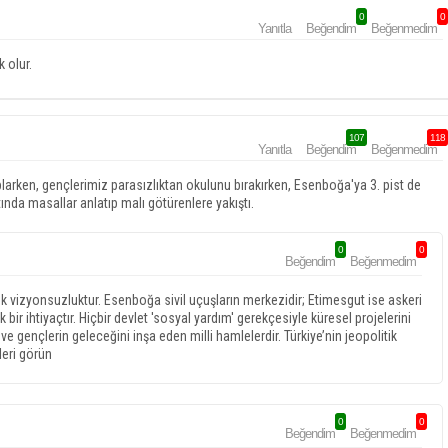
0
0
Yanıtla
Beğendim
Beğenmedim
k olur.
107
118
Yanıtla
Beğendim
Beğenmedim
plarken, gençlerimiz parasızlıktan okulunu bırakırken, Esenboğa'ya 3. pist de
ında masallar anlatıp malı götürenlere yakıştı.
0
0
Beğendim
Beğenmedim
k vizyonsuzluktur. Esenboğa sivil uçuşların merkezidir; Etimesgut ise askeri
k bir ihtiyaçtır. Hiçbir devlet 'sosyal yardım' gerekçesiyle küresel projelerini
ve gençlerin geleceğini inşa eden milli hamlelerdir. Türkiye’nin jeopolitik
leri görün
0
0
Beğendim
Beğenmedim