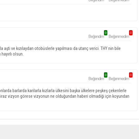
0
0
Beğendim
Beğenmedim
 aşti ve kızılaydan otobüslerle yapılması da utanç verici. THY nin bile
hayırlı olsun.
0
0
Beğendim
Beğenmedim
nlarda barlarda karilarla kızlarla ülkesini başka ülkelere peşkeş çekenlerle
z biraz vizyon görese vizyonun ne olduğundan haberi olmadiği için koyundan