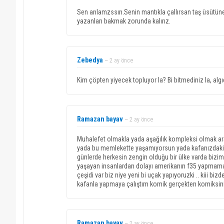
Sen anlamzssın.Senin mantıkla çallırsan taş üsütün
yazanları bakmak zorunda kalırız.
Zebedya
~ 2 ay önce
Kim çöpten yiyecek topluyor la? Bi bitmediniz la, algıc
Ramazan bayav
~ 2 ay önce
Muhalefet olmakla yada aşağılık kompleksi olmak ar
yada bu memlekette yaşamıyorsun yada kafanızdaki 
günlerde herkesin zengin olduğu bir ülke varda bizi
yaşayan insanlardan dolayı amerikanın f35 yapmama
çeşidi var biz niye yeni bi uçak yapıyoruzki .. kiii b
kafanla yapmaya çalıştım komik gerçekten komiksiniz
Ramazan bayav
~ 2 ay önce