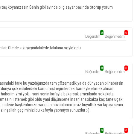
e taş koyamzssın.Senin gibi evinde bilgisayar başında otorup yorum
0
0
Beğendim
Beğenmedim
ılar. Otelde kızı yaşındakilerle takılana söyle onu
0
0
Beğendim
Beğenmedim
asındaki farkı bu yazdığınızda tam çözemedik ya da dünyadan bi habersin
dünya çok eskilerdeki komumist rejimlerdeki karneyle ekmek alınan
m haberimizmi yok .. yani senin kafayla bakarsak amerikada sokakata
masını istemek gibi oldu yani düşünsene insanlar sokakta kaç tane uçak
izde sadece başkentimize var olan havaalanını biraz büyüttük var kıyası senin
 inşallah geçiminizi bu kafayla yapmıyorsunuzdur :-)
0
0
Beğendim
Beğenmedim