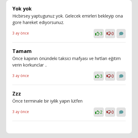
Yok yok
Hicbirsey yaptugunuz yok. Gelecek emirleri bekleyip ona
gore hareket ediyorsunuz.
3 ay önce
3
0
Tamam
Önce kapının önündeki taksici mafyası ve hırtları eğitim
verin korkunclar ..
3 ay önce
3
0
Zzz
Önce terminale bir iyilik yapın lütfen
3 ay önce
2
0