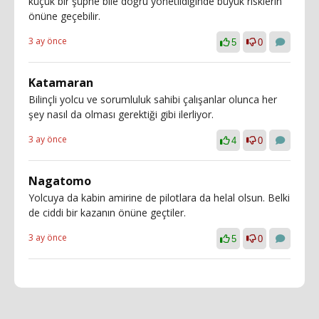
küçük bir şüphe bile doğru yönetildiğinde büyük risklerin
önüne geçebilir.
3 ay önce
5
0
Katamaran
Bilinçli yolcu ve sorumluluk sahibi çalışanlar olunca her
şey nasıl da olması gerektiği gibi ilerliyor.
3 ay önce
4
0
Nagatomo
Yolcuya da kabin amirine de pilotlara da helal olsun. Belki
de ciddi bir kazanın önüne geçtiler.
3 ay önce
5
0