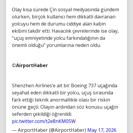
Olay kısa sürede Çin sosyal medyasında gündem
olurken, birçok kullanıcı hem dikkatli davranan
yolcuyu hem de durumu ciddiye alan kabin
ekibini takdir etti. Havacılık çevrelerinde ise olay,
“uçuş emniyetinde yolcu farkındalığının da
önemli olduğu” yorumlarına neden oldu.
©AirportHaber
Shenzhen Airlines’e ait bir Boeing 737 uçağında
seyahat eden dikkatli bir yolcu, uçuş sırasında
fark ettiği teknik anormallikle olası bir riskin
önüne geçti. Olayın ardından söz konusu uçağın
seferden çekildiği öğrenildi.
pic.twitter.com/t2e8nKM05W
— AirportHaber (@AirportHaber)
May 17, 2026