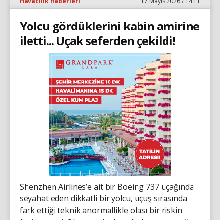
Havacılık Haberleri
17 Mayıs 2026 / 14:11
Yolcu gördüklerini kabin amirine
iletti... Uçak seferden çekildi!
Shenzhen Airlines’e ait bir Boeing 737 uçağında
seyahat eden dikkatli bir yolcu, uçuş sırasında
fark ettiği teknik anormallikle olası bir riskin