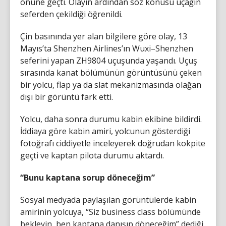
önüne geçti. Olayın ardından söz konusu uçağın
seferden çekildiği öğrenildi.
Çin basınında yer alan bilgilere göre olay, 13
Mayıs’ta Shenzhen Airlines’ın Wuxi–Shenzhen
seferini yapan ZH9804 uçuşunda yaşandı. Uçuş
sırasında kanat bölümünün görüntüsünü çeken
bir yolcu, flap ya da slat mekanizmasında olağan
dışı bir görüntü fark etti.
Yolcu, daha sonra durumu kabin ekibine bildirdi.
İddiaya göre kabin amiri, yolcunun gösterdiği
fotoğrafı ciddiyetle inceleyerek doğrudan kokpite
geçti ve kaptan pilota durumu aktardı.
“Bunu kaptana sorup döneceğim”
Sosyal medyada paylaşılan görüntülerde kabin
amirinin yolcuya, “Siz business class bölümünde
bekleyin, ben kaptana danışıp döneceğim” dediği