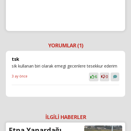
YORUMLAR (1)
tsk
sIk kullanan biri olarak emegi gecenlere tesekkur ederim
3 ay önce
6
0
İLGİLİ HABERLER
Etna Yanardağı