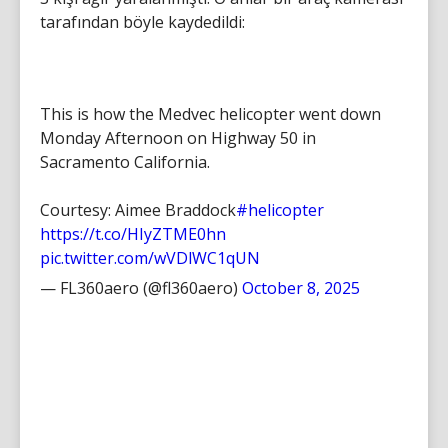
tarafından böyle kaydedildi:
This is how the Medvec helicopter went down
Monday Afternoon on Highway 50 in
Sacramento California.
Courtesy: Aimee Braddock
#helicopter
https://t.co/HIyZTME0hn
pic.twitter.com/wVDlWC1qUN
— FL360aero (@fl360aero)
October 8, 2025