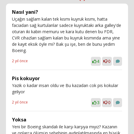
Nasıl yani?
Uçağın sağlam kalan tek kısmı kuyruk kısmı, hatta
faciadan sağ kurtulanlar sadece kuyruktaki arka galley'de
oturan iki kabin memuru ve kara kutu denen bu FDR,
CVR cihazları sağlam kalan bu kuyruk kısmında ama yine
de kayıt eksik öyle mi? Bak şu işe, ben de bunu yedim
Boeing.
2 yıl önce
4
0
Pis kokuyor
Yazik o kadar insan oldu ve Bu kazadan cok pis kokular
geliyor
2 yıl önce
3
0
Yoksa
Yeni bir Boeing skandalı ile karşı karşıya mıyız? Kazanın
ve onlarca ölümün sebebinin aydınlatılmasında en büyük