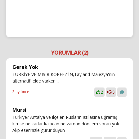
YORUMLAR (2)
Gerek Yok
TÜRKİYE VE MISIR KÖRFEZ'İN,Tayland Malezya'nın
alternatifi elde varken....
3 ay önce
2
3
Mursi
Türkiye? Antalya ve ilçeleri Rusların istilasına uğramış
kimse ne kadar kalacan ne zaman döncem soran yok
Akp eserinizle gurur duyun