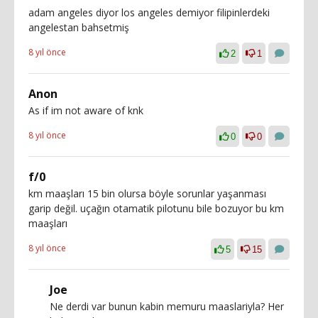
adam angeles diyor los angeles demiyor filipinlerdeki
angelestan bahsetmiş
8 yıl önce
2
1
Anon
As if im not aware of knk
8 yıl önce
0
0
f/0
km maaşları 15 bin olursa böyle sorunlar yaşanması
garip değil. uçağın otamatik pilotunu bile bozuyor bu km
maaşları
8 yıl önce
5
15
Joe
Ne derdi var bunun kabin memuru maaslariyla? Her