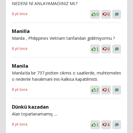
NEDENİ Nİ ANLAYAMADINIZ MI.?
8 yıl önce
0
0
Manilla
Manila , Philippines Vietnam tarifandan gidilmiyormu ?
8 yıl önce
1
0
Manila
Manila’da bir 737 pistten cikmis o saatlerde, muhtemelen
o nedenle havalimani inis-kalkisa kapatilmisti.
8 yıl önce
2
1
Dünkü kazadan
Alan toparlanamamış ....
8 yıl önce
1
4