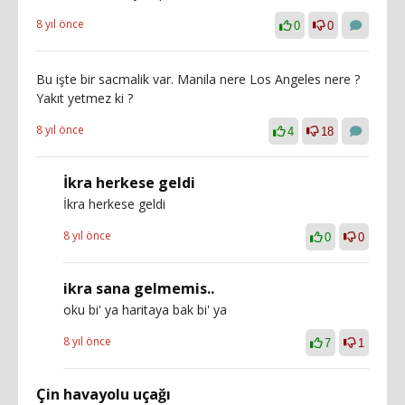
8 yıl önce
0
0
Bu işte bir sacmalik var. Manila nere Los Angeles nere ?
Yakıt yetmez ki ?
8 yıl önce
4
18
İkra herkese geldi
İkra herkese geldi
8 yıl önce
0
0
ikra sana gelmemis..
oku bi' ya haritaya bak bi' ya
8 yıl önce
7
1
Çin havayolu uçağı