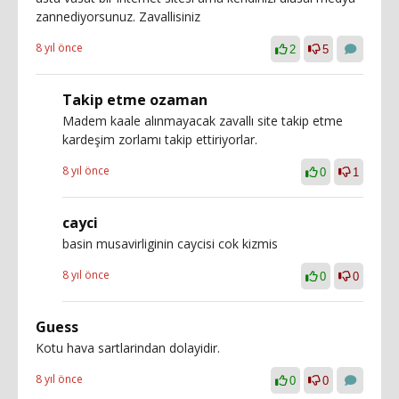
zannediyorsunuz. Zavallisiniz
8 yıl önce
2
5
Takip etme ozaman
Madem kaale alınmayacak zavallı site takip etme
kardeşim zorlamı takip ettiriyorlar.
8 yıl önce
0
1
cayci
basin musavirliginin caycisi cok kizmis
8 yıl önce
0
0
Guess
Kotu hava sartlarindan dolayidir.
8 yıl önce
0
0