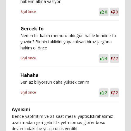
haberin altina yaziyor.
8 yıl önce
0
0
Gercek fo
Neden bir kabin memuru olduğun halde kendine fo
yazdın? Birinin taklidini yapacaksan biraz jargona
hakim ol önce
8 yıl önce
4
2
Hahaha
Sen az biliyorsun daha yüksek canım
8 yıl önce
2
2
Aynisini
Bende yapfmtim ve 21 saat mesai yaptik.Istirahatimiz
uzatilmadan geri getirildik yetmiomus gibi er bosu
devamindaki ibe yi alip ucus verdilrt