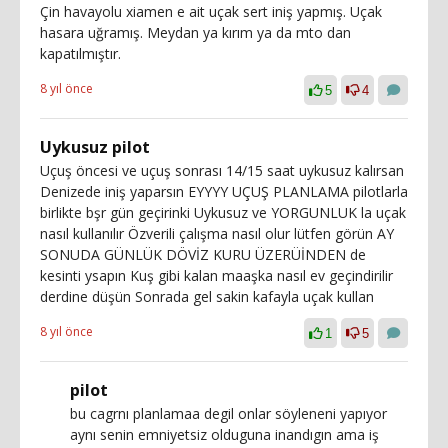
Çin havayolu xiamen e ait uçak sert iniş yapmış. Uçak
hasara uğramış. Meydan ya kırım ya da mto dan
kapatılmıştır.
8 yıl önce
5
4
Uykusuz pilot
Uçuş öncesi ve uçuş sonrası 14/15 saat uykusuz kalırsan
Denizede iniş yaparsın EYYYY UÇUŞ PLANLAMA pilotlarla
birlikte bşr gün geçirinki Uykusuz ve YORGUNLUK la uçak
nasıl kullanılır Özverili çalışma nasıl olur lütfen görün AY
SONUDA GÜNLÜK DÖVİZ KURU ÜZERÜİNDEN de
kesinti ysapın Kuş gibi kalan maaşka nasıl ev geçindirilir
derdine düşün Sonrada gel sakin kafayla uçak kullan
8 yıl önce
1
5
pilot
bu cagrnı planlamaa degil onlar söyleneni yapıyor
aynı senin emniyetsiz olduguna inandıgın ama iş