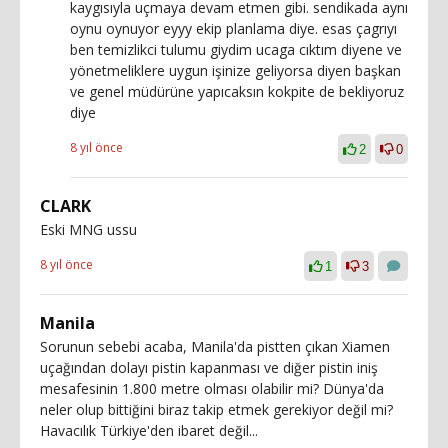
kaygısıyla uçmaya devam etmen gibi. sendikada aynı
oynu oynuyor eyyy ekip planlama diye. esas çagrıyı
ben temizlikci tulumu giydim ucaga cıktım diyene ve
yönetmeliklere uygun işinize geliyorsa diyen başkan
ve genel müdürüne yapıcaksın kokpite de bekliyoruz
diye
8 yıl önce
2
0
CLARK
Eski MNG ussu
8 yıl önce
1
3
Manila
Sorunun sebebi acaba, Manila'da pistten çıkan Xiamen
uçağından dolayı pistin kapanması ve diğer pistin iniş
mesafesinin 1.800 metre olması olabilir mi? Dünya'da
neler olup bittiğini biraz takip etmek gerekiyor değil mi?
Havacılık Türkiye'den ibaret değil...