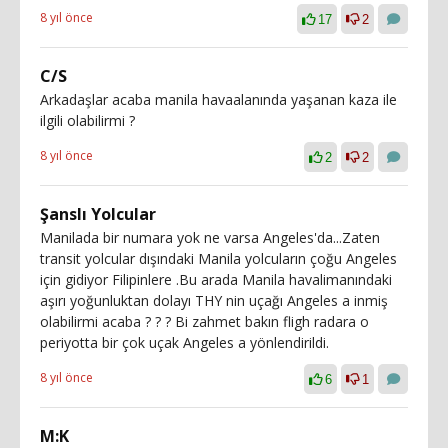
8 yıl önce
17
2
C/S
Arkadaşlar acaba manila havaalanında yaşanan kaza ile
ilgili olabilirmi ?
8 yıl önce
2
2
Şanslı Yolcular
Manilada bir numara yok ne varsa Angeles'da...Zaten
transit yolcular dışındaki Manila yolcuların çoğu Angeles
için gidiyor Filipinlere .Bu arada Manila havalimanındaki
aşırı yoğunluktan dolayı THY nin uçağı Angeles a inmiş
olabilirmi acaba ? ? ? Bi zahmet bakın fligh radara o
periyotta bir çok uçak Angeles a yönlendirildi.
8 yıl önce
6
1
M:K