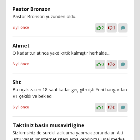
Pastor Bronson
Pastor Bronson yuzunden oldu.
8 yıl önce
2
1
Ahmet
O kadar tur atınca yakıt kritik kalmıştır herhalde...
8 yıl önce
0
2
Sht
Bu uçak zaten 18 saat kadar geç gitmişti Yeni hangardan
R1 çekildi ve bekledi
8 yıl önce
1
0
Taktiniz basin musavirligine
Siz kimsiniz de surekli aciklama yapmak zorundalar. Alti
ustu vasat bir internet sitesi ama kendinizi ulusal medya