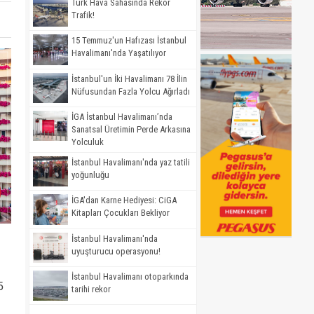
Türk Hava Sahasında Rekor
Trafik!
15 Temmuz'un Hafızası İstanbul
Havalimanı'nda Yaşatılıyor
İstanbul'un İki Havalimanı 78 İlin
Nüfusundan Fazla Yolcu Ağırladı
İGA İstanbul Havalimanı’nda
Sanatsal Üretimin Perde Arkasına
Yolculuk
İstanbul Havalimanı'nda yaz tatili
yoğunluğu
İGA'dan Karne Hediyesi: CiGA
Kitapları Çocukları Bekliyor
İstanbul Havalimanı'nda
uyuşturucu operasyonu!
İstanbul Havalimanı otoparkında
5
tarihi rekor