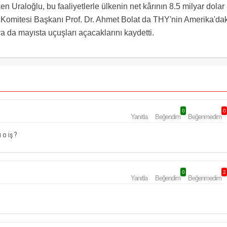
n Uraloğlu, bu faaliyetlerle ülkenin net kârının 8.5 milyar dolar
Komitesi Başkanı Prof. Dr. Ahmet Bolat da THY'nin Amerika'dak
a da mayısta uçuşları açacaklarını kaydetti.
0
0
Yanıtla
Beğendim
Beğenmedim
 o iş ?
0
2
Yanıtla
Beğendim
Beğenmedim