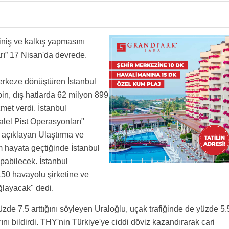
nlar allame zekaya sahipler. Kulecilere gerek yok. İki racır bir gacır trafik tamam. Tazminat
ılıcaktı ? Noldu o iş ?
iniş ve kalkış yapmasını
rı” 17 Nisan'da devrede.
merkeze dönüştüren İstanbul
bin, dış hatlarda 62 milyon 899
met verdi. İstanbul
lel Pist Operasyonları"
 açıklayan Ulaştırma ve
m hayata geçtiğinde İstanbul
pabilecek. İstanbul
50 havayolu şirketine ve
ğlayacak" dedi.
üzde 7.5 arttığını söyleyen Uraloğlu, uçak trafiğinde de yüzde 5.
ını bildirdi. THY'nin Türkiye'ye ciddi döviz kazandırarak cari