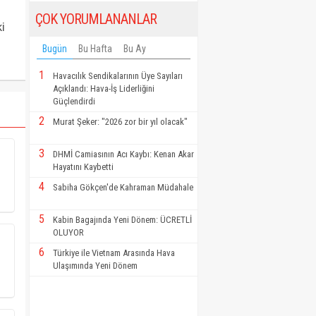
ÇOK YORUMLANANLAR
i
Bugün
Bu Hafta
Bu Ay
1
Havacılık Sendikalarının Üye Sayıları
Açıklandı: Hava-İş Liderliğini
Güçlendirdi
2
Murat Şeker: "2026 zor bir yıl olacak"
3
DHMİ Camiasının Acı Kaybı: Kenan Akar
Hayatını Kaybetti
4
Sabiha Gökçen'de Kahraman Müdahale
5
Kabin Bagajında Yeni Dönem: ÜCRETLİ
OLUYOR
6
Türkiye ile Vietnam Arasında Hava
Ulaşımında Yeni Dönem