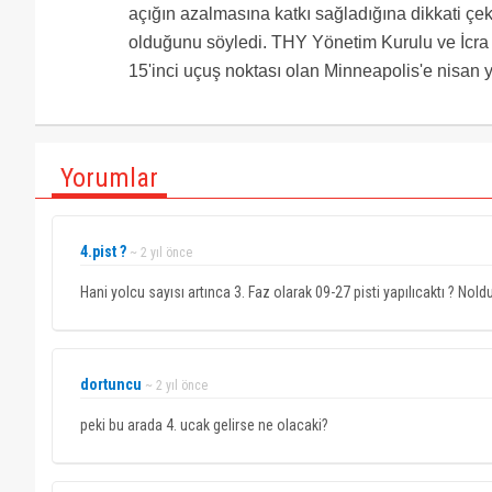
açığın azalmasına katkı sağladığına dikkati çeke
olduğunu söyledi. THY Yönetim Kurulu ve İcra 
15'inci uçuş noktası olan Minneapolis'e nisan y
Yorumlar
4.pist ?
~ 2 yıl önce
Hani yolcu sayısı artınca 3. Faz olarak 09-27 pisti yapılıcaktı ? Noldu
dortuncu
~ 2 yıl önce
peki bu arada 4. ucak gelirse ne olacaki?