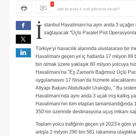
3
Artık yancılar teyyareleri indirip kaldırırlar. Çünki o
ta onların hakkı.
Hani yolcu sayısı artınca 3. Faz olarak 09-27 pisti yap
İ
peki bu arada 4. ucak gelirse ne olacaki?
stanbul Havalimanı'na aynı anda 3 uçağın 
sağlayacak “Üçlü Paralel Pist Operasyonla
Türkiye'yi havacılık alanında uluslararası bir 
Havalimanı geçen yıl iç hatlarda 17 milyon 89 
bin olmak üzere yaklaşık 80 milyon yolcuya hiz
Havalimanı'na "Eş Zamanlı Bağımsız Üçlü Para
uygulamasını 17 Nisan'da hizmete alacaklarını
Altyapı Bakanı Abdulkadir Uraloğlu, " Bu siste
Havalimanı'nda aynı anda 3 uçak iniş kalkış ya
Havalimanı'nın tüm etapları tamamlandığında 1
350'nin üzerinde destinasyona uçuş imkanı sa
Toplam yolcu trafiğinin geçen yıl 2023'e göre y
artışla 2 milyon 290 bin 581 rakamına ulaştıklar