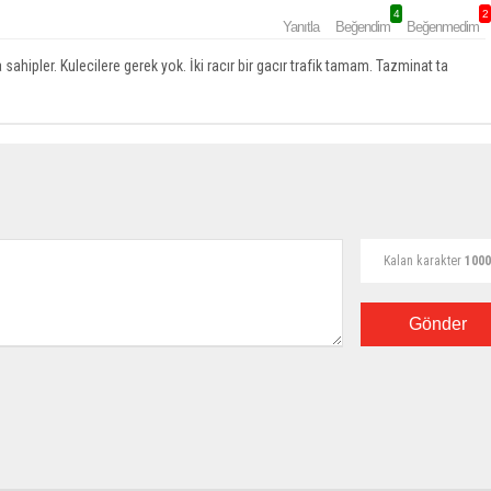
4
2
Yanıtla
Beğendim
Beğenmedim
a sahipler. Kulecilere gerek yok. İki racır bir gacır trafik tamam. Tazminat ta
Kalan karakter
1000
Gönder