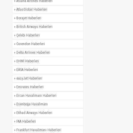
»
Asiana Airlines Haberleri
»
AtlasGlobal Haberleri
»
Borajet Haberleri
»
British Airways Haberleri
»
Çelebi Haberleri
»
Corendon Haberleri
»
Delta Airlines Haberleri
»
DHMİ Haberleri
»
EASA Haberleri
»
easyJet Haberleri
»
Emirates Haberleri
»
Ercan Havalimanı Haberleri
»
Esenboğa Havalimanı
»
Etihad Airways Haberleri
»
FAA Haberleri
»
Frankfurt Havalimanı Haberleri