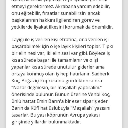
etmeyi gerektirmez. Akrabana yardım edebilir,
onu eğitebilir, fırsatlar sunabilirsin; ancak
başkalarının hakkını ilgilendiren görev ve
yetkilerde liyakat ilkesini korumak da önemlidir.
Layığı ile iş verilen kişi etrafına, ona verilen işi
başarabilmek için o işe layık kişileri toplar. Tıpkı
bir elin nesi var, iki elin sesi var gibi. Böylece iş
kısa sürede başarı ile tamamlanır ve o işi
yapanlar kısa sürede unutulur giderler ama
ortaya konmuş olan iş hep hatırlanır. Sadberk
Koç, Boğaziçi köprüsünü gördükten sonra
"Nazar değmesin, bir maşallah yaptıralım."
önerisinde bulunur. Bunun üzerine Vehbi Koç,
ünlü hattat Emin Barın'a bir eser sipariş eder.
Barın da Kûfî hat üslubuyla "Maşallah" yazısını
tasarlar. Bu yazı köprünün Avrupa yakası
girişinde yıllardır bulunmaktadır.