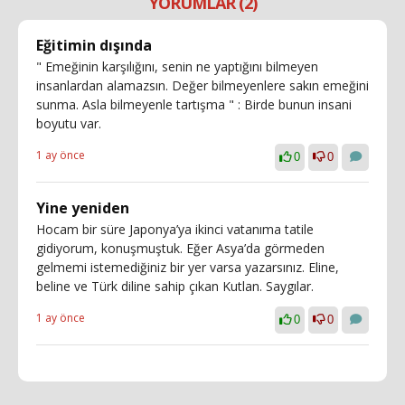
YORUMLAR (2)
Eğitimin dışında
" Emeğinin karşılığını, senin ne yaptığını bilmeyen
insanlardan alamazsın. Değer bilmeyenlere sakın emeğini
sunma. Asla bilmeyenle tartışma " : Birde bunun insani
boyutu var.
1 ay önce
0
0
Yine yeniden
Hocam bir süre Japonya’ya ikinci vatanıma tatile
gidiyorum, konuşmuştuk. Eğer Asya’da görmeden
gelmemi istemediğiniz bir yer varsa yazarsınız. Eline,
beline ve Türk diline sahip çıkan Kutlan. Saygılar.
1 ay önce
0
0