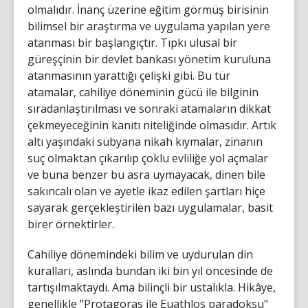
olmalıdır. İnanç üzerine eğitim görmüş birisinin
bilimsel bir araştırma ve uygulama yapılan yere
atanması bir başlangıçtır. Tıpkı ulusal bir
güreşçinin bir devlet bankası yönetim kuruluna
atanmasının yarattığı çelişki gibi. Bu tür
atamalar, cahiliye döneminin gücü ile bilginin
sıradanlaştırılması ve sonraki atamaların dikkat
çekmeyeceğinin kanıtı niteliğinde olmasıdır. Artık
altı yaşındaki sübyana nikah kıymalar, zinanın
suç olmaktan çıkarılıp çoklu evliliğe yol açmalar
ve buna benzer bu asra uymayacak, dinen bile
sakıncalı olan ve ayetle ikaz edilen şartları hiçe
sayarak gerçekleştirilen bazı uygulamalar, basit
birer örnektirler.
Cahiliye dönemindeki bilim ve uydurulan din
kuralları, aslında bundan iki bin yıl öncesinde de
tartışılmaktaydı. Ama bilinçli bir ustalıkla. Hikâye,
genellikle "Protagoras ile Euathlos paradoksu"