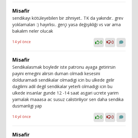
Misafir
sendikayı kötüleyebilen bir zihniyet.. TK da yakındır.. grev
yoklamaları :) hayırlısı.. gerçi yasa değişikliği vs var ama
bakalım neler olucak
14 yıl önce
0
0
Misafir
Sendikalasmak boyledir iste patronu ayaga getirirsin
payini emegini alirsin duman olmadi kesesini
dolduramadi sendikalar olmadigi icin bu ulkede gelir
dagilimi adil degil sendikalar yeterli olmadigi icin bu
ulkede insanlar gunde 12 -14 saat asgari ucrete yarim
yamalak maaasa ac susuz calistiriliyor sen daha sendika
dusmanligi yap
14 yıl önce
0
0
Misafir