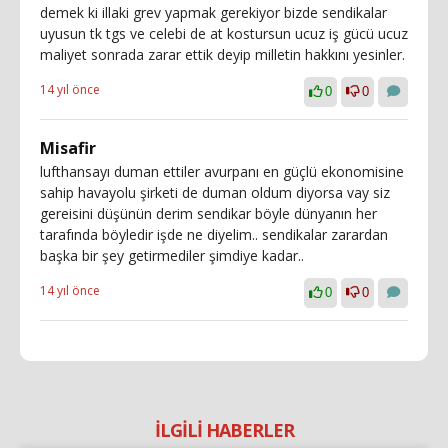
demek ki illaki grev yapmak gerekiyor bizde sendikalar
uyusun tk tgs ve celebi de at kostursun ucuz iş gücü ucuz
maliyet sonrada zarar ettik deyip milletin hakkını yesinler.
14 yıl önce
0
0
Misafir
lufthansayı duman ettiler avurpanı en güçlü ekonomisine
sahip havayolu şirketi de duman oldum diyorsa vay siz
gereisini düşünün derim sendikar böyle dünyanın her
tarafında böyledir işde ne diyelim.. sendikalar zarardan
başka bir şey getirmediler şimdiye kadar..
14 yıl önce
0
0
İLGİLİ HABERLER