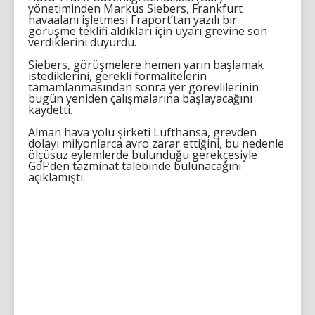
yönetiminden Markus Siebers, Frankfurt
havaalanı işletmesi Fraport’tan yazılı bir
görüşme teklifi aldıkları için uyarı grevine son
verdiklerini duyurdu.
Siebers, görüşmelere hemen yarın başlamak
istediklerini, gerekli formalitelerin
tamamlanmasından sonra yer görevlilerinin
bugün yeniden çalışmalarına başlayacağını
kaydetti.
Alman hava yolu şirketi Lufthansa, grevden
dolayı milyonlarca avro zarar ettiğini, bu nedenle
ölçüsüz eylemlerde bulunduğu gerekçesiyle
GdF’den tazminat talebinde bulunacağını
açıklamıştı.