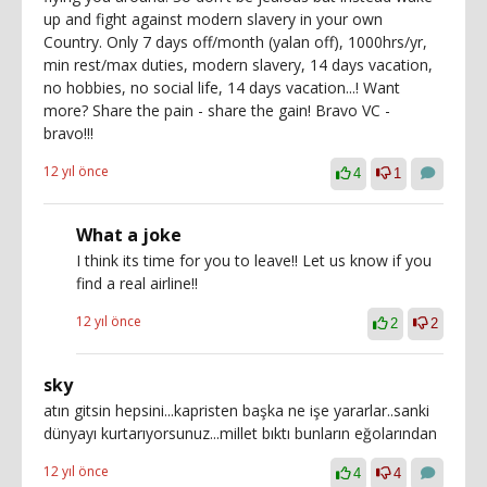
up and fight against modern slavery in your own
Country. Only 7 days off/month (yalan off), 1000hrs/yr,
min rest/max duties, modern slavery, 14 days vacation,
no hobbies, no social life, 14 days vacation...! Want
more? Share the pain - share the gain! Bravo VC -
bravo!!!
12 yıl önce
4
1
What a joke
I think its time for you to leave!! Let us know if you
find a real airline!!
12 yıl önce
2
2
sky
atın gitsin hepsini...kapristen başka ne işe yararlar..sanki
dünyayı kurtarıyorsunuz...millet bıktı bunların eğolarından
12 yıl önce
4
4