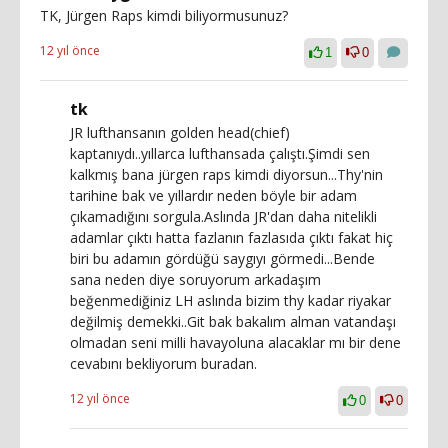
TK, Jürgen Raps kimdi biliyormusunuz?
12 yıl önce
1
0
tk
JR lufthansanın golden head(chief)
kaptanıydı..yıllarca lufthansada çalıştı.Şimdi sen
kalkmış bana jürgen raps kimdi diyorsun...Thy'nin
tarihine bak ve yıllardır neden böyle bir adam
çıkamadığını sorgula.Aslında JR'dan daha nitelikli
adamlar çıktı hatta fazlanın fazlasıda çıktı fakat hiç
biri bu adamın gördüğü saygıyı görmedi...Bende
sana neden diye soruyorum arkadaşım
beğenmediğiniz LH aslında bizim thy kadar riyakar
değilmiş demekki..Git bak bakalım alman vatandaşı
olmadan seni milli havayoluna alacaklar mı bir dene
cevabını bekliyorum buradan.
12 yıl önce
0
0