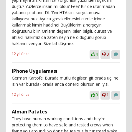
yapmayın! Siz kimsiniz?! Yorgunluk yüzünden uçak mı
düştü? Yüzlerce insan mı öldü? Eee? Bir de utanmadan
yabancı pilotların DLR'ını HTA'sını sorgulamaya
kalkıyorsunuz. Ayrıca grev kelimesini cümle içinde
kullanmak kimin haddine! Büyüklerimiz herşeyin
doğrusunu bilir. Onların değerini bilen bilgili, dürüst ve
ahlaklı halkımız da zaten neyin ne olduğunu görüp
haklarını veriyor. Size laf düşmez.
12 yıl önce
4
0
iPhone Uygulaması
German Kartofel Burada mutlu degilsen git orada uç, ne
isin var burada? orada anca dönerci olursun en iyisi.
12 yıl önce
0
1
Alman Patates
They have human working conditions and they're
protecting them to have safe and rested crews when
flying you around! So don't be jealous but instead wake