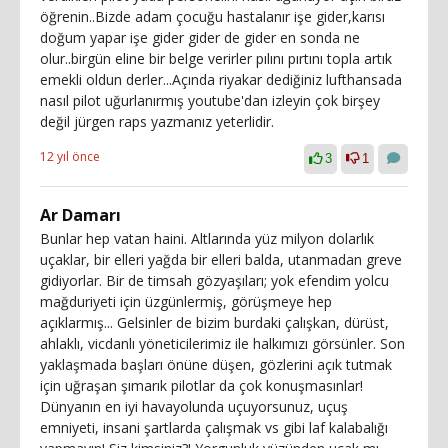
öğrenin..Bizde adam çocuğu hastalanır işe gider,karısı
doğum yapar işe gider gider de gider en sonda ne
olur..birgün eline bir belge verirler pılını pırtını topla artık
emekli oldun derler...Açında riyakar dediğiniz lufthansada
nasıl pilot uğurlanırmış youtube'dan izleyin çok birşey
değil jürgen raps yazmanız yeterlidir.
12 yıl önce
3
1
Ar Damarı
Bunlar hep vatan haini. Altlarında yüz milyon dolarlık
uçaklar, bir elleri yağda bir elleri balda, utanmadan greve
gidiyorlar. Bir de timsah gözyaşıları; yok efendim yolcu
mağduriyeti için üzgünlermiş, görüşmeye hep
açıklarmış... Gelsinler de bizim burdaki çalışkan, dürüst,
ahlaklı, vicdanlı yöneticilerimiz ile halkımızı görsünler. Son
yaklaşmada başları önüne düşen, gözlerini açık tutmak
için uğraşan şımarık pilotlar da çok konuşmasınlar!
Dünyanın en iyi havayolunda uçuyorsunuz, uçuş
emniyeti, insani şartlarda çalışmak vs gibi laf kalabalığı