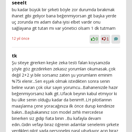
seeelt
bu kadar büyük bir şirketi böyle zor durumda bırakmak
ihanet gibi geliyor bana beğenmiyorsan git başka yerde
uç zorunda mı adam daha iyisi elbet vardır onu
sağlayana git tutan mı var yönetici olsam 1 dk tutmam
12 yıl önce
0
1
tk
Şu siteye girerken keşke zeka testi falan koysanızda
şöyle göz gezdirirken zekasız yorumları okumasak..çok
değil 2+2 yi bile sorsanız zaten şu yorumların eminim
%75i elenir...Sen eşşek olmak istedikten sonra senin
beline vuran çok olur sayın yorumcu...Bahanenizde hazır
beğenmiyorsanız kalk git..Ufacık beynin kabul etmiyor ki
bu ülke senin olduğu kadar da benim!!!..LH pilotlarının
maaşlarına çene yoracağınıza ilk önce durup kendinize
bakın...Başbakanınız son model zırhlı mercedese
binerken siz gidip fiata binin ..Bu kafayla devam
edin..Gidin vefayı biraz öğrenin adamlar senelerini şirkete
verdikleri pilot yada personelini nasıl uğurluyor açın biraz