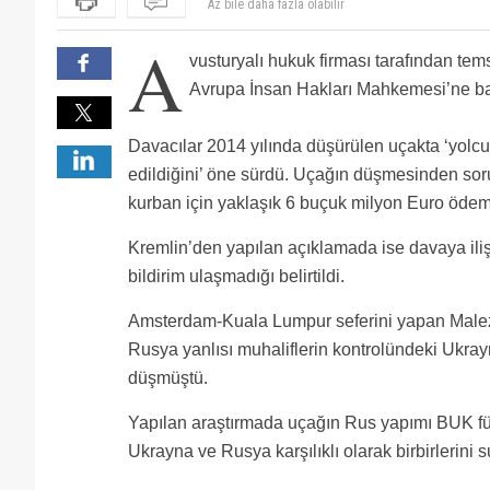
piton hesap vermeli! hoca'yı harcadınız putini yedirm
hikayeden işler bunlar bu davalar siyasi olduğu için ö
A
Neden Rusyaya hala gerekli yaptırımlar uygulanmıyo
vusturyalı hukuk firması tarafından tems
Az bile daha fazla olabilir
Avrupa İnsan Hakları Mahkemesi’ne b
Davacılar 2014 yılında düşürülen uçakta ‘yolcu
edildiğini’ öne sürdü. Uçağın düşmesinden sor
kurban için yaklaşık 6 buçuk milyon Euro ödeme
Kremlin’den yapılan açıklamada ise davaya iliş
bildirim ulaşmadığı belirtildi.
Amsterdam-Kuala Lumpur seferini yapan Malezy
Rusya yanlısı muhaliflerin kontrolündeki Ukra
düşmüştü.
Yapılan araştırmada uçağın Rus yapımı BUK füz
Ukrayna ve Rusya karşılıklı olarak birbirlerini s