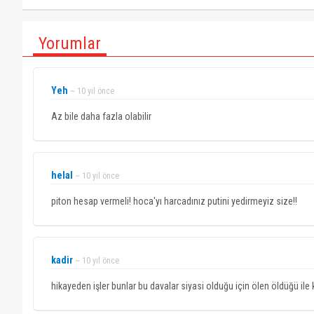
Yorumlar
Yeh
~ 10 yıl önce
Az bile daha fazla olabilir
helal
~ 10 yıl önce
piton hesap vermeli! hoca'yı harcadınız putini yedirmeyiz size!!
kadir
~ 10 yıl önce
hikayeden işler bunlar bu davalar siyasi olduğu için ölen öldüğü ile k