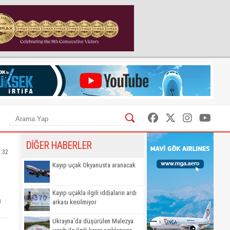
DİĞER HABERLER
2:32
Kayıp uçak Okyanusta aranacak
Kayıp uçakla ilgili iddiaların ardı
n
arkası kesilmiyor
Ukrayna'da düşürülen Malezya