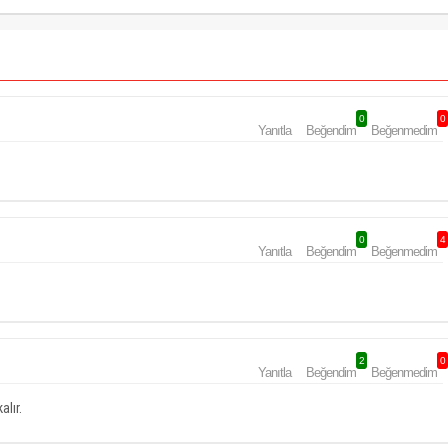
0
0
Yanıtla
Beğendim
Beğenmedim
0
4
Yanıtla
Beğendim
Beğenmedim
2
0
Yanıtla
Beğendim
Beğenmedim
alır.