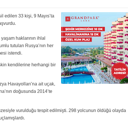
eyiz size!!
len öldüğü ile kalır.
r anlamıyorum kapı gibi ortada mesele
il edilen 33 kişi, 9 Mayıs’ta
aşvurdu.
 yaşam haklarının ihlal
umlu tutulan Rusya’nın her
si istendi.
kin kendilerine herhangi bir
a Havayolları’na ait uçak,
yna’nın doğusunda 2014’te
esiyle vurulduğu tespit edilmişti. 298 yolcunun öldüğü olayda
uçlamışlardı.