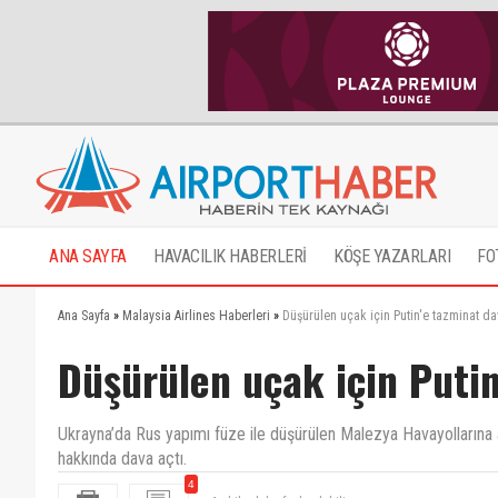
ANA SAYFA
HAVACILIK HABERLERİ
KÖŞE YAZARLARI
FO
Ana Sayfa
»
Malaysia Airlines Haberleri
»
Düşürülen uçak için Putin'e tazminat da
Düşürülen uçak için Putin
Ukrayna’da Rus yapımı füze ile düşürülen Malezya Havayollarına a
hakkında dava açtı.
4