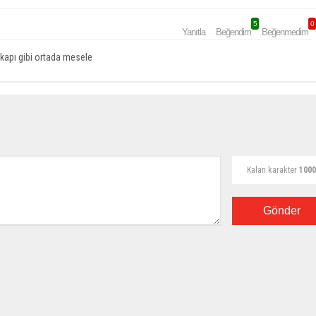
5
0
Yanıtla
Beğendim
Beğenmedim
kapı gibi ortada mesele
Kalan karakter
1000
Gönder