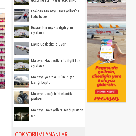
uçağı ile ilgili karar açıklanıyor
FAA'den Malezya Havayolları'na
kötü haber
Düşürülen uçakla ilgili yeni
açıklama
Kayıp uçak dizi oluyor
Malezya Havayolları ile ilgili flaş
açıklama!
Malezya'ya ait A380'in inişte
lastiği koptu
Malezya uçağı inişte lastik
patlattı
Malezya Havayolları uçağı pistten
çıktı
ÇOK YORUMLANANLAR