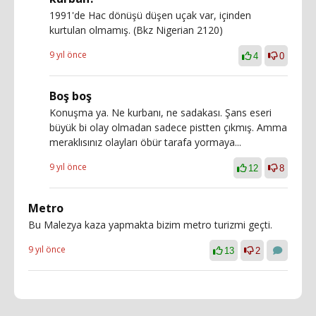
1991'de Hac dönüşü düşen uçak var, içinden
kurtulan olmamış. (Bkz Nigerian 2120)
9 yıl önce
4
0
Boş boş
Konuşma ya. Ne kurbanı, ne sadakası. Şans eseri
büyük bi olay olmadan sadece pistten çıkmış. Amma
meraklısınız olayları öbür tarafa yormaya...
9 yıl önce
12
8
Metro
Bu Malezya kaza yapmakta bizim metro turizmi geçti.
9 yıl önce
13
2