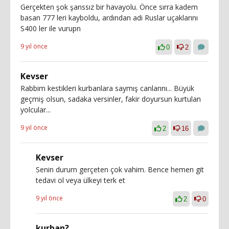
Gerçekten şok şanssız bir havayolu. Önce sırra kadem
basan 777 leri kayboldu, ardından adi Ruslar uçaklarını
S400 ler ile vurupn
9 yıl önce
0
2
Kevser
Rabbim kestikleri kurbanlara saymış canlarını... Büyük
geçmiş olsun, sadaka versinler, fakir doyursun kurtulan
yolcular...
9 yıl önce
2
16
Kevser
Senin durum gerçeten çok vahim. Bence hemen git
tedavi ol veya ülkeyi terk et
9 yıl önce
2
0
kurban?