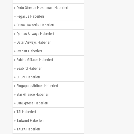
»
Ordu-Giresun Havalimanı Haberleri
»
Pegasus Haberleri
»
Prima Havacılık Haberleri
»
Qantas Airways Haberleri
»
Qatar Airways Haberleri
»
Ryanair Haberleri
»
Sabiha Gökçen Haberleri
»
Seabird Haberleri
»
SHGM Haberleri
»
Singapore Airlines Haberleri
»
Star Alliance Haberleri
»
SunExpress Haberleri
»
TAI Haberleri
»
Tailwind Haberleri
»
TALPA Haberleri