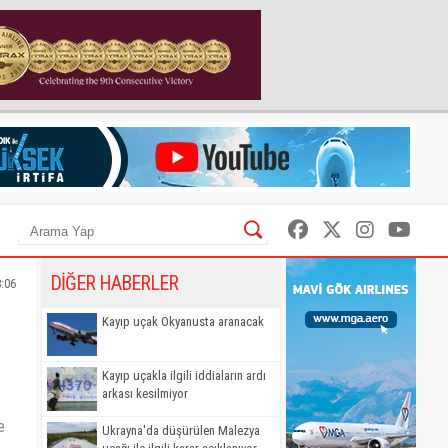
DİĞER HABERLER
8:06
Kayıp uçak Okyanusta aranacak
Kayıp uçakla ilgili iddiaların ardı
arkası kesilmiyor
e
Ukrayna'da düşürülen Malezya