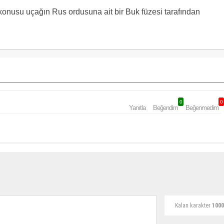
 konusu uçağın Rus ordusuna ait bir Buk füzesi tarafından
0
0
Yanıtla
Beğendim
Beğenmedim
Kalan karakter
1000