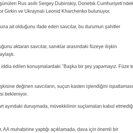
üşünülen Rus asıllı Sergey Dubinskiy, Donetsk Cumhuriyeti'ndek
gor Girkin ve Ukraynalı Leonid Kharchenko bulunuyor.
una ait olduğunu ifade eden savcılar, bu durumun şahitler
ğunu aktaran savcılar, sanıklar arasındaki füzeye ilişkin
ylaştı.
ği iddia edilen konuşmalardaki "Başka bir şey yapamayız. Füze t
işkisine değinen savcıların, suçun kasten işlendiğini ispatlaması
i bekleniyor.
rt ayındaki duruşmada, müvekkilinin suçlamaları kabul etmediğ
, AA muhabirine yaptığı açıklamada, dava için önemli bir