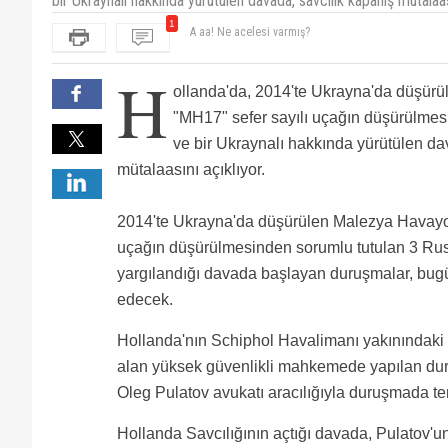
bir Ukraynalı hakkında yürütülen davada, savcılık kapanış mütalaası
1
A aa! Ne acelesi varmış?
H
ollanda'da, 2014'te Ukrayna'da düşürü
"MH17" sefer sayılı uçağın düşürülmes
ve bir Ukraynalı hakkında yürütülen da
mütalaasını açıklıyor.
2014'te Ukrayna'da düşürülen Malezya Havayoll
uçağın düşürülmesinden sorumlu tutulan 3 Rus
yargılandığı davada başlayan duruşmalar, b
edecek.
Hollanda'nın Schiphol Havalimanı yakınındak
alan yüksek güvenlikli mahkemede yapılan dur
Oleg Pulatov avukatı aracılığıyla duruşmada tem
Hollanda Savcılığının açtığı davada, Pulatov'un