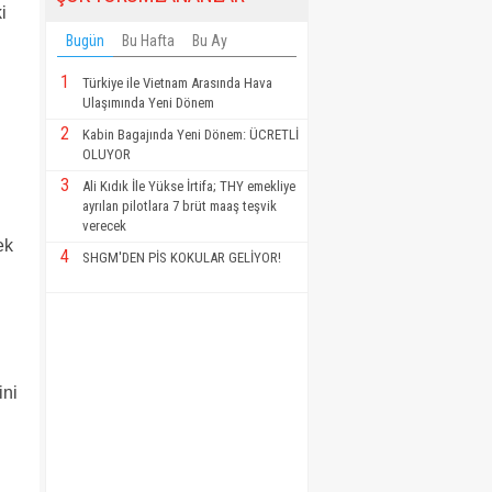
i
Bugün
Bu Hafta
Bu Ay
1
Türkiye ile Vietnam Arasında Hava
Ulaşımında Yeni Dönem
2
Kabin Bagajında Yeni Dönem: ÜCRETLİ
OLUYOR
3
Ali Kıdık İle Yükse İrtifa; THY emekliye
ayrılan pilotlara 7 brüt maaş teşvik
verecek
ek
4
SHGM'DEN PİS KOKULAR GELİYOR!
ini