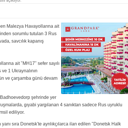
nı açıklıyor.
len Malezya Havayollarına ait
inden sorumlu tutulan 3 Rus
vada, savcılık kapanış
arına ait "MH17" sefer sayılı
 ve 1 Ukraynalının
ugün ve çarşamba günü devam
i Badhoevedorp şehrinde yer
uşmalarda, gıyabi yargılanan 4 sanıktan sadece Rus uyruklu
sil ediliyor.
 yanı sıra Donetsk'te ayrılıkçılarca ilan edilen "Donetsk Halk