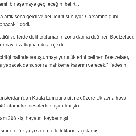
mli bir aşamaya geçileceğini belirtti.
da artık sona geldi ve delillerini sunuyor. Çarşamba günü
anacak." dedi.
tiği yerlerde delil toplamanın zorluklarına değinen Boetzelaer,
turmayı uzattığına dikkati çekti.
irliği halinde soruşturmayı yürüttüklerini belirten Boetzelaer,
nı yapacak daha sonra mahkeme kararını verecek." ifadesini
 Amsterdam'dan Kuala Lumpur'a gitmek üzere Ukrayna hava
 40 kilometre mesafede düşürülmüştü.
lam 298 kişi hayatını kaybetmişti.
inden Rusya'yı sorumlu tuttuklarını açıklamıştı.