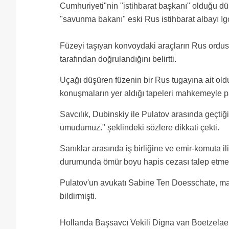
Cumhuriyeti"nin "istihbarat başkanı" olduğu d
"savunma bakanı" eski Rus istihbarat albayı I
Füzeyi taşıyan konvoydaki araçların Rus ordus
tarafından doğrulandığını belirtti.
Uçağı düşüren füzenin bir Rus tugayına ait oldu
konuşmaların yer aldığı tapeleri mahkemeyle pa
Savcılık, Dubinskiy ile Pulatov arasında geçti
umudumuz." şeklindeki sözlere dikkati çekti.
Sanıklar arasında iş birliğine ve emir-komuta il
durumunda ömür boyu hapis cezası talep etmes
Pulatov'un avukatı Sabine Ten Doesschate, ma
bildirmişti.
Hollanda Başsavcı Vekili Digna van Boetzelaer