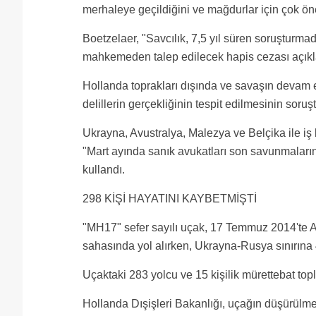
merhaleye geçildiğini ve mağdurlar için çok öne
Boetzelaer, "Savcılık, 7,5 yıl süren soruşturma
mahkemeden talep edilecek hapis cezası açıkl
Hollanda toprakları dışında ve savaşın devam et
delillerin gerçekliğinin tespit edilmesinin soruş
Ukrayna, Avustralya, Malezya ve Belçika ile iş b
"Mart ayında sanık avukatları son savunmaları
kullandı.
298 KİŞİ HAYATINI KAYBETMİŞTİ
"MH17" sefer sayılı uçak, 17 Temmuz 2014'te
sahasında yol alırken, Ukrayna-Rusya sınırına
Uçaktaki 283 yolcu ve 15 kişilik mürettebat top
Hollanda Dışişleri Bakanlığı, uçağın düşürülmes