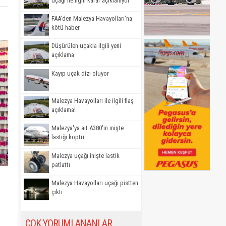
uçağı ile ilgili karar açıklanıyor
FAA'den Malezya Havayolları'na
kötü haber
Düşürülen uçakla ilgili yeni
açıklama
Kayıp uçak dizi oluyor
Malezya Havayolları ile ilgili flaş
açıklama!
Malezya'ya ait A380'in inişte
lastiği koptu
Malezya uçağı inişte lastik
patlattı
Malezya Havayolları uçağı pistten
çıktı
ÇOK YORUMLANANLAR