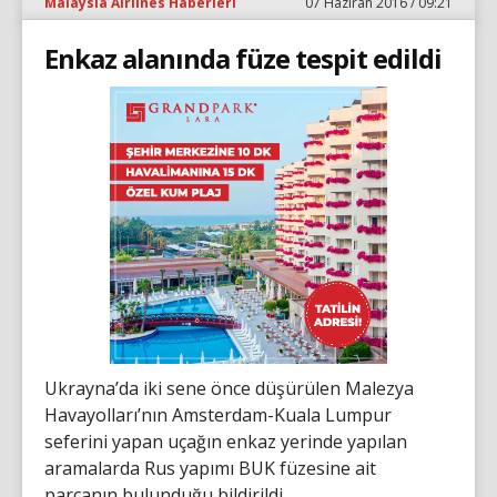
Malaysia Airlines Haberleri
07 Haziran 2016 / 09:21
Enkaz alanında füze tespit edildi
Ukrayna’da iki sene önce düşürülen Malezya
Havayolları’nın Amsterdam-Kuala Lumpur
seferini yapan uçağın enkaz yerinde yapılan
aramalarda Rus yapımı BUK füzesine ait
parçanın bulunduğu bildirildi.