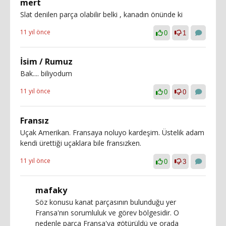
mert
Slat denilen parça olabilir belki , kanadın önünde ki
11 yıl önce
0
1
İsim / Rumuz
Bak.... biliyodum
11 yıl önce
0
0
Fransız
Uçak Amerikan. Fransaya noluyo kardeşim. Üstelik adam
kendi ürettiği uçaklara bile fransızken.
11 yıl önce
0
3
mafaky
Söz konusu kanat parçasının bulunduğu yer
Fransa'nın sorumluluk ve görev bölgesidir. O
nedenle parça Fransa'ya götürüldü ve orada