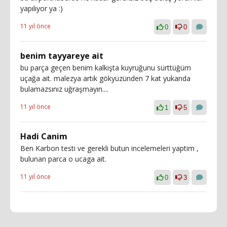
yapılıyor ya :)
11 yıl önce
0
0
benim tayyareye ait
bu parça geçen benim kalkışta kuyruğunu sürttüğüm
uçağa ait. malezya artık gökyüzünden 7 kat yukarıda
bulamazsınız uğraşmayın....
11 yıl önce
1
5
Hadi Canim
Ben Karbon testi ve gerekli butun incelemeleri yaptim ,
bulunan parca o ucaga ait.
11 yıl önce
0
3