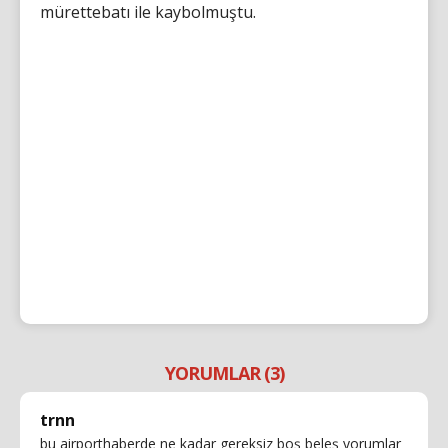
mürettebatı ile kaybolmuştu.
YORUMLAR (3)
trnn
bu airporthaberde ne kadar gereksiz boş beleş yorumlar