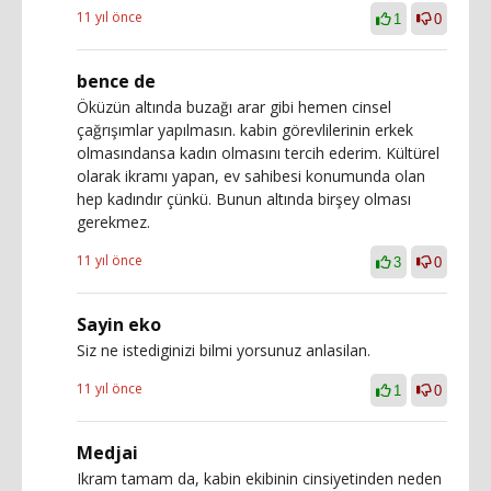
11 yıl önce
1
0
bence de
Öküzün altında buzağı arar gibi hemen cinsel
çağrışımlar yapılmasın. kabin görevlilerinin erkek
olmasındansa kadın olmasını tercih ederim. Kültürel
olarak ikramı yapan, ev sahibesi konumunda olan
hep kadındır çünkü. Bunun altında birşey olması
gerekmez.
11 yıl önce
3
0
Sayin eko
Siz ne istediginizi bilmi yorsunuz anlasilan.
11 yıl önce
1
0
Medjai
Ikram tamam da, kabin ekibinin cinsiyetinden neden