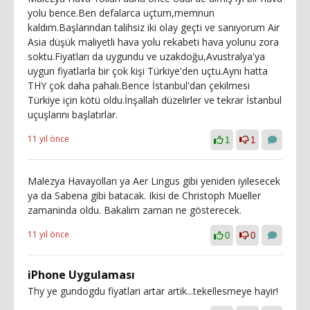
yolu bence.Ben defalarca uçtum,memnun
kaldım.Başlarından talihsiz iki olay geçti ve sanıyorum Air
Asia düşük maliyetli hava yolu rekabeti hava yolunu zora
soktu.Fiyatları da uygundu ve uzakdoğu,Avustralya'ya
uygun fiyatlarla bir çok kişi Türkiye'den uçtu.Aynı hatta
THY çok daha pahalı.Bence İstanbul'dan çekilmesi
Türkiye için kötü oldu.İnşallah düzelirler ve tekrar İstanbul
uçuşlarını başlatırlar.
11 yıl önce
1
1
Malezya Havayolları ya Aer Lingus gibi yeniden iyilesecek
ya da Sabena gibi batacak. Ikisi de Christoph Mueller
zamaninda oldu. Bakalım zaman ne gösterecek.
11 yıl önce
0
0
iPhone Uygulaması
Thy ye gundogdu fiyatlari artar artik...tekellesmeye hayir!