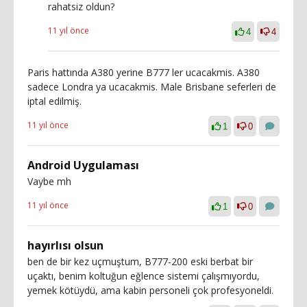
rahatsiz oldun?
11 yıl önce
4
4
Paris hattında A380 yerine B777 ler ucacakmis. A380
sadece Londra ya ucacakmis. Male Brisbane seferleri de
iptal edilmiş.
11 yıl önce
1
0
Android Uygulaması
Vaybe mh
11 yıl önce
1
0
hayırlısı olsun
ben de bir kez uçmuştum, B777-200 eski berbat bir
uçaktı, benim koltuğun eğlence sistemi çalışmıyordu,
yemek kötüydü, ama kabin personeli çok profesyoneldi.