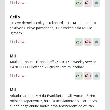
11 yıl önce
2
1
Cello
THY'ye demekki cok yolcu kaptırdı IST - KUL hattındaki
çekiliyor Türkiye pazarından, THY varken asla MH ile
uçmam!
11 yıl önce
2
4
MH
Kuala Lumpur – Istanbul eff 25AUG15 3 weekly service
CANCELLED Haftada 2 uçuş devam mı acaba?
11 yıl önce
0
0
MH
Arkadaslar, ben MH da Frankfurt ta calisiyorum. Bizim
offisi de kapatiyoruz, halbuki ucaklarimiz dolu idi. Servis
super, bagalantilar harika ama Amsterdam da oturan