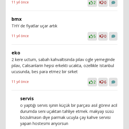
11 yıl önce
2
0
bmx
THY de fiyatlar uçar artık
11 yıl önce
5
0
eko
2 kere uctum, sabah kahvaltisinda pilav ogle yemeginde
pilav, Calisanlarin hepsi erkekti ucakta, ozellikle Istanbul
ucusunda, bes para etmez bir sirket
11 yıl önce
2
6
servis
o yaptığı servis işinin küçük bir parçası asıl görevi acil
durumda seni uçaktan tahliye etmek. makyajı süsü
bozulmasın diye parmak ucuyla çay kahve servisi
yapan hostesmi arıyorsun