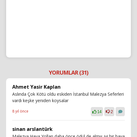
YORUMLAR (31)
Ahmet Yasir Kaplan
Aslında Çok Kötü oldu eskiden İstanbul Malezya Seferleri
vardı keşke yeniden koysalar
8 yıl önce
14
2
sinan arslantürk
Malezya Hava Yolları daha önce ödül de almış iyi bir hava