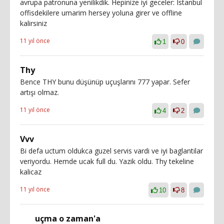
avrupa patronuna yenilikdik. Hepinize iyi geceler: Istanbul
offisdekilere umarim hersey yoluna girer ve offline
kalirsiniz
11 yıl önce
1
0
Thy
Bence THY bunu düşünüp uçuşlarını 777 yapar. Sefer
artışı olmaz.
11 yıl önce
4
2
Vvv
Bi defa uctum oldukca guzel servis vardi ve iyi baglantilar
veriyordu. Hemde ucak full du. Yazik oldu. Thy tekeline
kalicaz
11 yıl önce
10
8
uçma o zaman'a