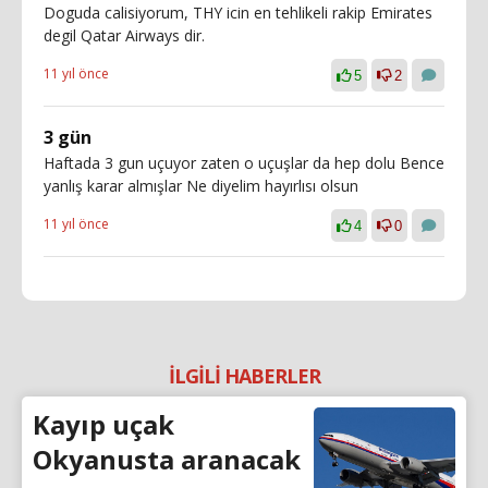
Doguda calisiyorum, THY icin en tehlikeli rakip Emirates
degil Qatar Airways dir.
11 yıl önce
5
2
3 gün
Haftada 3 gun uçuyor zaten o uçuşlar da hep dolu Bence
yanlış karar almışlar Ne diyelim hayırlısı olsun
11 yıl önce
4
0
İLGİLİ HABERLER
Kayıp uçak
Okyanusta aranacak