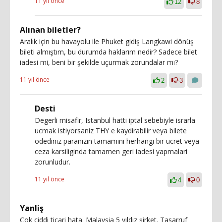
11 yıl önce
12
8
Alınan biletler?
Aralık için bu havayolu ile Phuket gidiş Langkawi dönüş
bileti almıştım, bu durumda haklarım nedir? Sadece bilet
iadesi mi, beni bir şekilde uçurmak zorundalar mı?
11 yıl önce
2
3
Desti
Degerli misafir, Istanbul hatti iptal sebebiyle israrla
ucmak istiyorsaniz THY e kaydirabilir veya bilete
ödediniz paranizin tamamini herhangi bir ucret veya
ceza karsiliginda tamamen geri iadesi yapmalari
zorunludur.
11 yıl önce
4
0
Yanliş
Çok ciddi ticari hata. Malaysia 5 yıldız şirket. Tasarruf