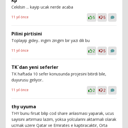
Kp
Cekilsin ... kayip ucak nerde acaba
11 yıl önce
5
5
Pilini pirtisini
Toplayip gidey.. ingim zingim bir yazi dili bu
11 yıl önce
2
5
TK`dan yeni seferler
TK haftada 10 sefer konusunda projesini bitirdi bile,
duyurusu geliyor..
11 yıl önce
2
2
thy uyuma
THY bunu firsat bilip cod share anlasmasi yaparak, ucus
sayisini artirmasi lazim, yoksa yolcularini aktarmali olarak
ucmak uzere Qatar ve Emirates e kaptiracaktir, Orta