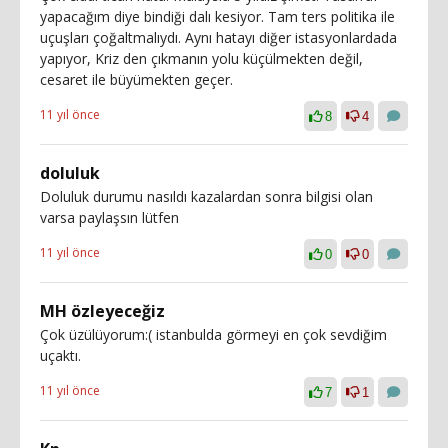
yapacağım diye bindiği dalı kesiyor. Tam ters politika ile
uçuşları çoğaltmalıydı. Aynı hatayı diğer istasyonlardada
yapıyor, Kriz den çıkmanın yolu küçülmekten değil,
cesaret ile büyümekten geçer.
11 yıl önce
8
4
doluluk
Doluluk durumu nasıldı kazalardan sonra bilgisi olan
varsa paylaşsın lütfen
11 yıl önce
0
0
MH özleyeceğiz
Çok üzülüyorum:( istanbulda görmeyi en çok sevdiğim
uçaktı.
11 yıl önce
7
1