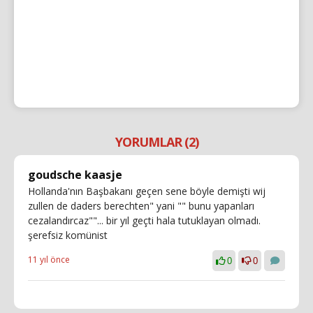
YORUMLAR (2)
goudsche kaasje
Hollanda'nın Başbakanı geçen sene böyle demişti wij
zullen de daders berechten" yani "" bunu yapanları
cezalandırcaz""... bir yıl geçti hala tutuklayan olmadı.
şerefsiz komünist
11 yıl önce
0
0