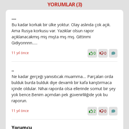
YORUMLAR (3)
....
Bu kadar korkak bir ülke yoktur. Olay aslında çok açık.
Ama Rusya korkusu var. Yazıklar olsun rapor
açıklanacakmış miş mışta mış mış. Gittinmi
Gidiyonnnn......
11 yıl önce
0
0
..
Ne kadar gerçeği yanısıtıcak muamma.... Parçaları orda
bulduk burda bulduk diye devamlı bir kafa karıştırmaca
içinde oldular. Nihai raporda olsa ellerinde somut bir şey
yok bence.Benim açımdan pek güvenirliliğide yok bu
raporun.
11 yıl önce
2
0
Yorumcu