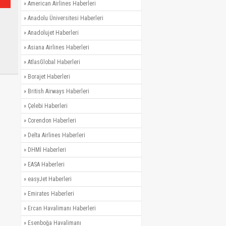
»
American Airlines Haberleri
»
Anadolu Üniversitesi Haberleri
»
Anadolujet Haberleri
»
Asiana Airlines Haberleri
»
AtlasGlobal Haberleri
»
Borajet Haberleri
»
British Airways Haberleri
»
Çelebi Haberleri
»
Corendon Haberleri
»
Delta Airlines Haberleri
»
DHMİ Haberleri
»
EASA Haberleri
»
easyJet Haberleri
»
Emirates Haberleri
»
Ercan Havalimanı Haberleri
»
Esenboğa Havalimanı