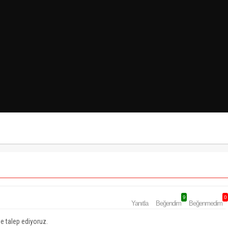
9
0
Yanıtla
Beğendim
Beğenmedim
e talep ediyoruz.