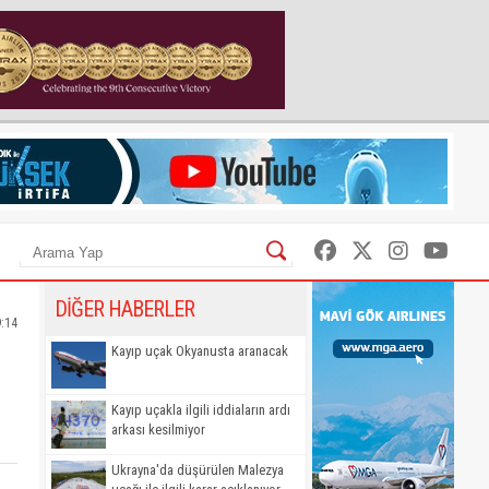
DİĞER HABERLER
:14
Kayıp uçak Okyanusta aranacak
Kayıp uçakla ilgili iddiaların ardı
arkası kesilmiyor
Ukrayna'da düşürülen Malezya