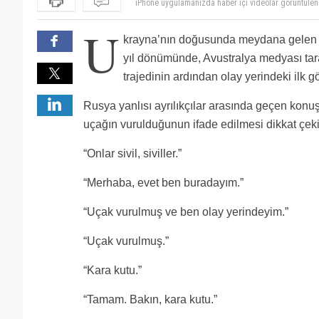
Google translate üstünden yazışmışlar bence böyle
U
krayna’nın doğusunda meydana gelen 
yıl dönümünde, Avustralya medyası tar
trajedinin ardından olay yerindeki ilk g
Rusya yanlısı ayrılıkçılar arasında geçen konu
uçağın vurulduğunun ifade edilmesi dikkat çeki
“Onlar sivil, siviller.”
“Merhaba, evet ben buradayım.”
“Uçak vurulmuş ve ben olay yerindeyim.”
“Uçak vurulmuş.”
“Kara kutu.”
“Tamam. Bakın, kara kutu.”