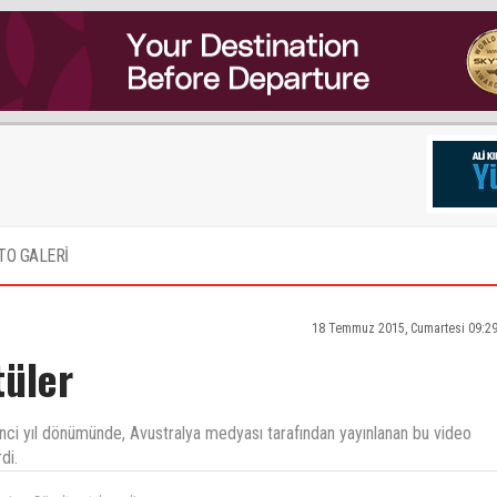
TO GALERİ
18 Temmuz 2015, Cumartesi 09:29
üler
ci yıl dönümünde, Avustralya medyası tarafından yayınlanan bu video
di.
miyor. Düzeltme talep ediyoruz.