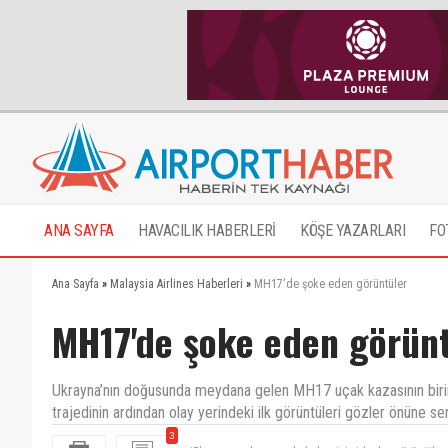
ANA SAYFA
HAVACILIK HABERLERİ
KÖŞE YAZARLARI
FO
Ana Sayfa
»
Malaysia Airlines Haberleri
»
MH17'de şoke eden görüntüler
MH17'de şoke eden görünt
Ukrayna’nın doğusunda meydana gelen MH17 uçak kazasının birin
trajedinin ardından olay yerindeki ilk görüntüleri gözler önüne ser
iPhone uygulamanızda haber içi videolar görüntülen
3