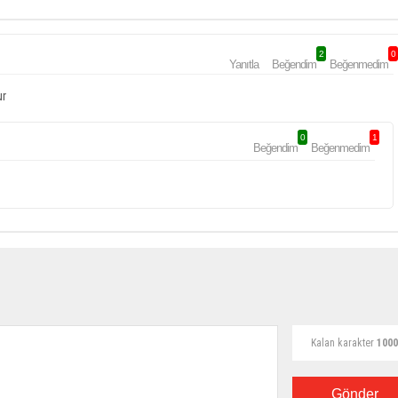
2
0
Yanıtla
Beğendim
Beğenmedim
ur
0
1
Beğendim
Beğenmedim
Kalan karakter
1000
Gönder