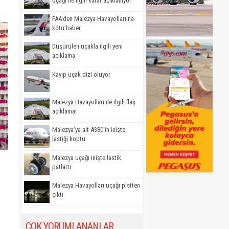
uçağı ile ilgili karar açıklanıyor
FAA'den Malezya Havayolları'na
kötü haber
Düşürülen uçakla ilgili yeni
açıklama
Kayıp uçak dizi oluyor
Malezya Havayolları ile ilgili flaş
açıklama!
Malezya'ya ait A380'in inişte
lastiği koptu
Malezya uçağı inişte lastik
patlattı
Malezya Havayolları uçağı pistten
çıktı
ÇOK YORUMLANANLAR