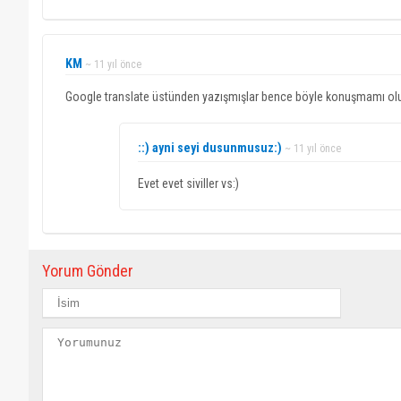
KM
~ 11 yıl önce
Google translate üstünden yazışmışlar bence böyle konuşmamı ol
::) ayni seyi dusunmusuz:)
~ 11 yıl önce
Evet evet siviller vs:)
Yorum Gönder