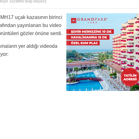
 konuşmamı olur
MH17 uçak kazasının birinci
afından yayınlanan bu video
örüntüleri gözler önüne serdi.
şmaların yer aldığı videoda
yor: