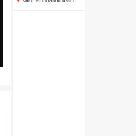
9
SunExpress’ten rekor hafta sonu