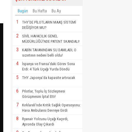
Bugün
Bu Hafta
Bu Ay
1
THY’DE PİLOTLARIN MAAŞ SİSTEMİ
DEĞİŞİYOR MU?
2
SİVİL HAVACILIK GENEL
MÜDÜRLÜĞÜ'NDE PATENT SKANDALI!
3
KABİN TAVANINDAN SU DAMLADI; O
sızıntının nedeni belli oldu!
4
İspanya ve Fransa'daki Görev Sona
Erdi: 4 Türk Uçağı Yurda Döndü
5
THY Japonya'da kapasite artıracak
6
Pilotlar, Toplu İş Sözleşmesi
Görüşmesini İptal Etti!
7
Kırklareli'nde Kritik Sağlık Operasyonu:
Hava Ambulansı Devreye Girdi
8
Ryanair Yolcusu Uçağı Kaçırdı,
Apronda Olay Çıkardı