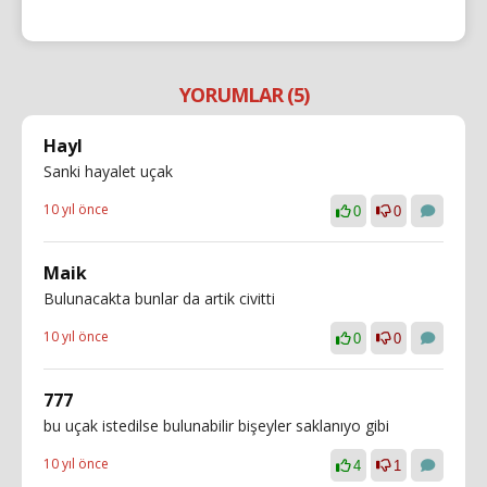
YORUMLAR (5)
Hayl
Sanki hayalet uçak
10 yıl önce
0
0
Maik
Bulunacakta bunlar da artik civitti
10 yıl önce
0
0
777
bu uçak istedilse bulunabilir bişeyler saklanıyo gibi
10 yıl önce
4
1