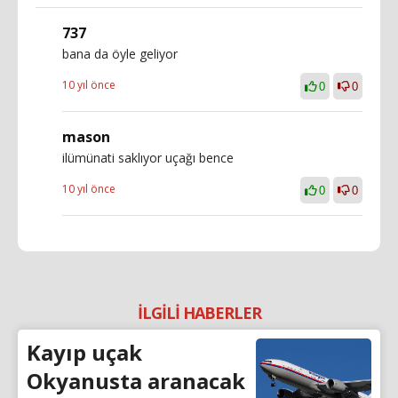
737
bana da öyle geliyor
10 yıl önce
0
0
mason
ilümünati saklıyor uçağı bence
10 yıl önce
0
0
İLGİLİ HABERLER
Kayıp uçak
Okyanusta aranacak