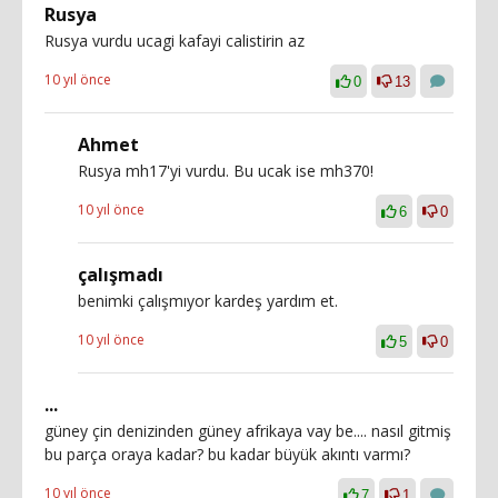
Rusya
Rusya vurdu ucagi kafayi calistirin az
10 yıl önce
0
13
Ahmet
Rusya mh17'yi vurdu. Bu ucak ise mh370!
10 yıl önce
6
0
çalışmadı
benimki çalışmıyor kardeş yardım et.
10 yıl önce
5
0
...
güney çin denizinden güney afrikaya vay be.... nasıl gitmiş
bu parça oraya kadar? bu kadar büyük akıntı varmı?
10 yıl önce
7
1