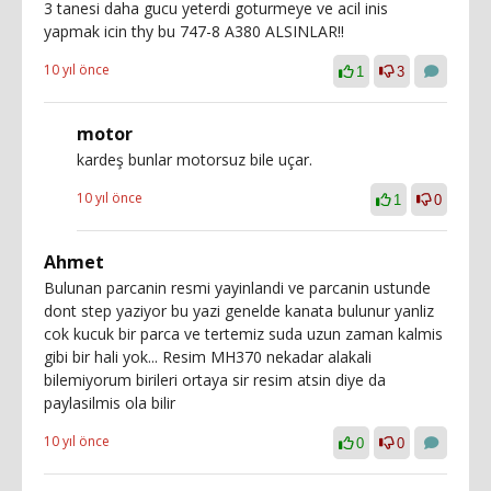
3 tanesi daha gucu yeterdi goturmeye ve acil inis
yapmak icin thy bu 747-8 A380 ALSINLAR!!
10 yıl önce
1
3
motor
kardeş bunlar motorsuz bile uçar.
10 yıl önce
1
0
Ahmet
Bulunan parcanin resmi yayinlandi ve parcanin ustunde
dont step yaziyor bu yazi genelde kanata bulunur yanliz
cok kucuk bir parca ve tertemiz suda uzun zaman kalmis
gibi bir hali yok... Resim MH370 nekadar alakali
bilemiyorum birileri ortaya sir resim atsin diye da
paylasilmis ola bilir
10 yıl önce
0
0