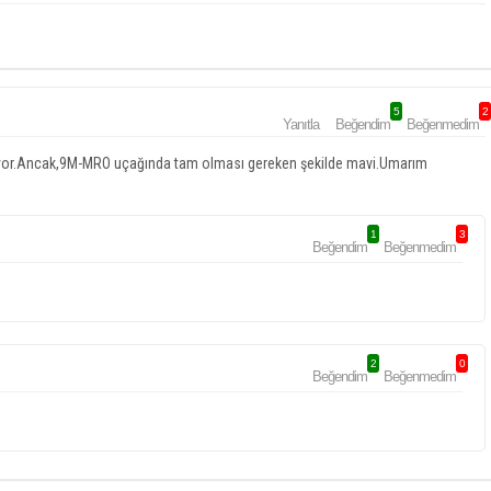
5
2
Yanıtla
Beğendim
Beğenmedim
uyor.Ancak,9M-MRO uçağında tam olması gereken şekilde mavi.Umarım
1
3
Beğendim
Beğenmedim
2
0
Beğendim
Beğenmedim