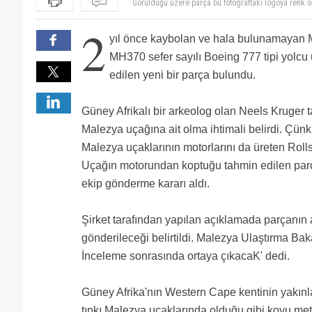
bulunmuştur.
(çözülemedi)
Büyük fotoğraftaki logo ile parçanın üzerindeki logo f
2
üzerindeki ise erkek yazı şeklinde. Tabii düşen uça
Bu parça karbon fiberden mi yapılıyor nasıl suda yüz
yıl önce kaybolan ve hala bulunamayan M
2 yıl geçmiş üstünden neye yarar ki artık :(
MH370 sefer sayılı Boeing 777 tipi yolcu 
Zaten RR'in yeteri kadar problemleri var birde yenile
edilen yeni bir parça bulundu.
Güney Afrikalı bir arkeolog olan Neels Kruger 
Malezya uçağına ait olma ihtimali belirdi. Çü
Malezya uçaklarının motorlarını da üreten Rolls
Uçağın motorundan koptuğu tahmin edilen parç
ekip gönderme kararı aldı.
Şirket tarafından yapılan açıklamada parçanın a
gönderileceği belirtildi. Malezya Ulaştırma Bak
İnceleme sonrasında ortaya çıkacaK' dedi.
Güney Afrika'nın Western Cape kentinin yakınla
tıpkı Malezya uçaklarında olduğu gibi koyu meta