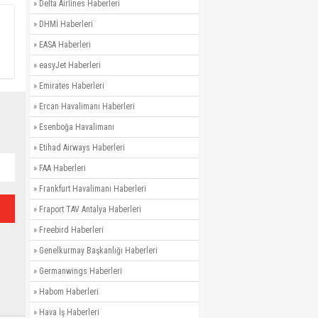
»
Delta Airlines Haberleri
»
DHMİ Haberleri
»
EASA Haberleri
»
easyJet Haberleri
»
Emirates Haberleri
»
Ercan Havalimanı Haberleri
»
Esenboğa Havalimanı
»
Etihad Airways Haberleri
»
FAA Haberleri
»
Frankfurt Havalimanı Haberleri
»
Fraport TAV Antalya Haberleri
»
Freebird Haberleri
»
Genelkurmay Başkanlığı Haberleri
»
Germanwings Haberleri
»
Habom Haberleri
»
Hava İş Haberleri