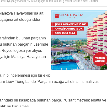
arklı, Parçadaki logo grafiksel tabirle dişi yazı tabir edilen şekilde duruyor. Motor
ktaki nasılmış ona bakmak gerekiyor
ebiliyor?
alezya Havayolları'na ait
uçağına ait olduğu iddia
rini eklemeyin.
tarafından bulunan parçanın
nkü bulunan parçanın üzerinde
 Royce logosu yer alıyor.
a için Malezya Havayolları
lınıp incelenmesi için bir ekip
anı Liow Tiong Lai de 'Parçanın uçağa ait olma ihtimali var.
rındaki bir kasabada bulunan parça, 70 santimetrelik ebatta ve
lik gri kaplamalı.