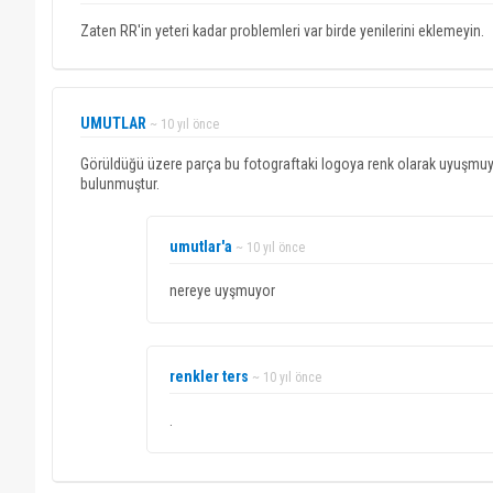
Zaten RR'in yeteri kadar problemleri var birde yenilerini eklemeyin.
UMUTLAR
~ 10 yıl önce
Görüldüğü üzere parça bu fotograftaki logoya renk olarak uyuşm
bulunmuştur.
umutlar'a
~ 10 yıl önce
nereye uyşmuyor
renkler ters
~ 10 yıl önce
.