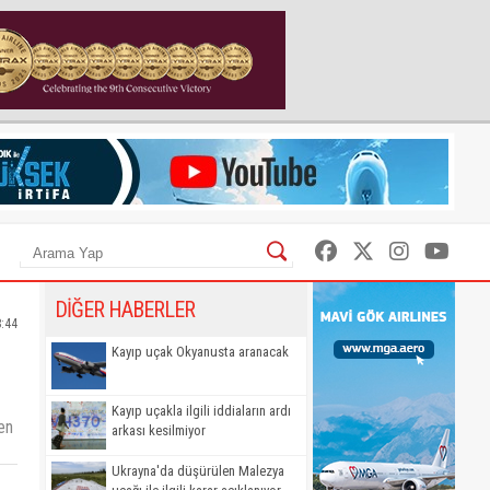
DİĞER HABERLER
8:44
Kayıp uçak Okyanusta aranacak
Kayıp uçakla ilgili iddiaların ardı
en
arkası kesilmiyor
Ukrayna'da düşürülen Malezya