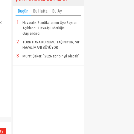
Bugün
Bu Hafta
Bu Ay
1
k
Havacılık Sendikalarının Üye Sayıları
Açıklandı: Hava-İş Liderliğini
Güçlendirdi
2
TÜRK HAVA KURUMU TAŞINIYOR, VIP
HAVALİMANI BÜYÜYOR
3
Murat Şeker: "2026 zor bir yıl olacak"
8)