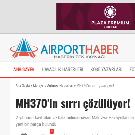
ANA SAYFA
HAVACILIK HABERLERİ
KÖŞE YAZARLARI
FO
Ana Sayfa
»
Malaysia Airlines Haberleri
»
MH370'in sırrı çözülüyor!
MH370'in sırrı çözülüyor!
2 yıl önce kaybolan ve hala bulunamayan Malezya Havayolları'na a
yeni bir parça bulundu.
8
Görüldüğü üzere parça bu fotograftaki logoya renk