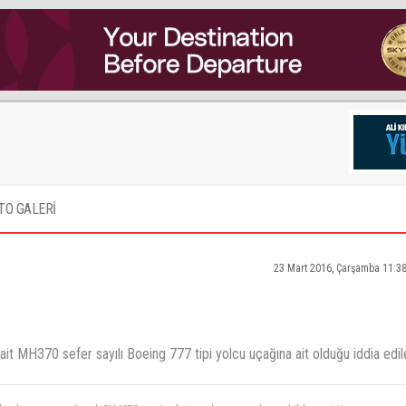
TO GALERİ
23 Mart 2016, Çarşamba 11:3
it MH370 sefer sayılı Boeing 777 tipi yolcu uçağına ait olduğu iddia edil
 olarak uyuşmuyor.Ancak,9M-MRO uçağında tam olması gereken şekilde mavi.Umarım