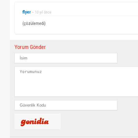
flyer
~ 10 yıl önce
(çözülemedi)
Yorum Gönder