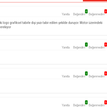
0
0
Yanıtla
Beğendim
Beğenmedim
i logo grafiksel tabirle dişi yazı tabir edilen şekilde duruyor. Motor üzerindeki
gerekiyor
1
0
Yanıtla
Beğendim
Beğenmedim
1
5
Yanıtla
Beğendim
Beğenmedim
0
5
Yanıtla
Beğendim
Beğenmedim