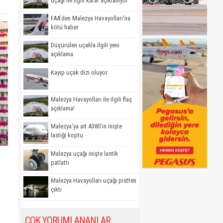
uçağı ile ilgili karar açıklanıyor
FAA'den Malezya Havayolları'na
kötü haber
Düşürülen uçakla ilgili yeni
açıklama
Kayıp uçak dizi oluyor
Malezya Havayolları ile ilgili flaş
açıklama!
Malezya'ya ait A380'in inişte
lastiği koptu
Malezya uçağı inişte lastik
patlattı
Malezya Havayolları uçağı pistten
çıktı
ÇOK YORUMLANANLAR