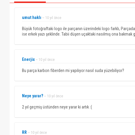
umut haklı
~ 10 yıl önce
Büyük fotoğraftaki logo ile parçanın üzerindeki logo farklı, Parçadak
ise erkek yazı şeklinde. Tabii düşen uçaktaki nasılmış ona bakmak 
Enerjix
~ 10 yıl önce
Bu parça karbon fiberden mi yapılıyor nasıl suda yüzebiliyor?
Neye yarar?
~ 10 yıl önce
2 yıl geçmiş üstünden neye yarar ki artık :(
RR
~ 10 yıl önce