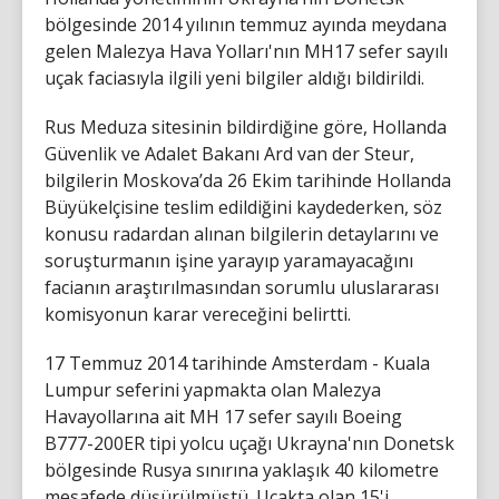
bölgesinde 2014 yılının temmuz ayında meydana
gelen Malezya Hava Yolları'nın MH17 sefer sayılı
uçak faciasıyla ilgili yeni bilgiler aldığı bildirildi.
Rus Meduza sitesinin bildirdiğine göre, Hollanda
Güvenlik ve Adalet Bakanı Ard van der Steur,
bilgilerin Moskova’da 26 Ekim tarihinde Hollanda
Büyükelçisine teslim edildiğini kaydederken, söz
konusu radardan alınan bilgilerin detaylarını ve
soruşturmanın işine yarayıp yaramayacağını
facianın araştırılmasından sorumlu uluslararası
komisyonun karar vereceğini belirtti.
17 Temmuz 2014 tarihinde Amsterdam - Kuala
Lumpur seferini yapmakta olan Malezya
Havayollarına ait MH 17 sefer sayılı Boeing
B777-200ER tipi yolcu uçağı Ukrayna'nın Donetsk
bölgesinde Rusya sınırına yaklaşık 40 kilometre
mesafede düşürülmüştü. Uçakta olan 15'i