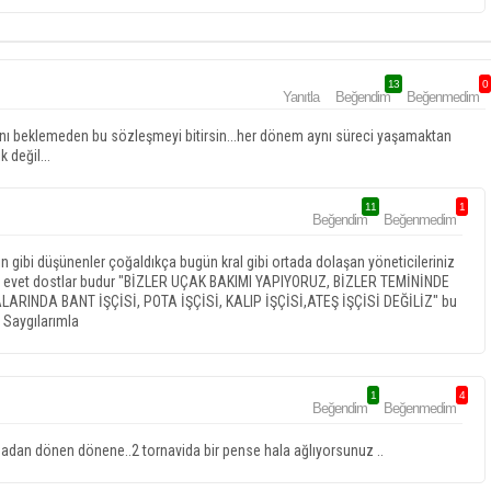
13
0
Yanıtla
Beğendim
Beğenmedim
masını beklemeden bu sözleşmeyi bitirsin...her dönem aynı süreci yaşamaktan
 değil...
11
1
Beğendim
Beğenmedim
 gibi düşünenler çoğaldıkça bugün kral gibi ortada dolaşan yöneticileriniz
ar, evet dostlar budur "BİZLER UÇAK BAKIMI YAPIYORUZ, BİZLER TEMİNİNDE
RINDA BANT İŞÇİSİ, POTA İŞÇİSİ, KALIP İŞÇİSİ,ATEŞ İŞÇİSİ DEĞİLİZ" bu
 Saygılarımla
1
4
Beğendim
Beğenmedim
ızadan dönen dönene..2 tornavida bir pense hala ağlıyorsunuz ..