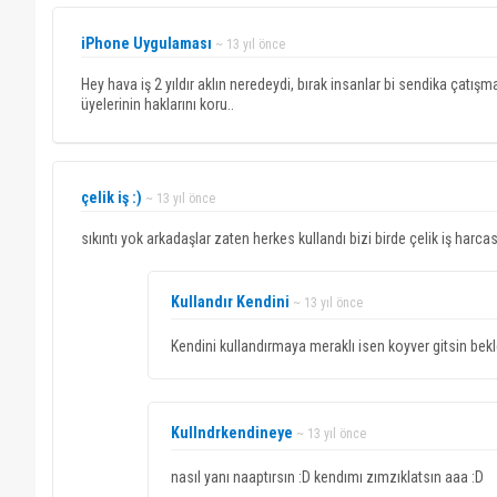
iPhone Uygulaması
~ 13 yıl önce
Hey hava iş 2 yıldır aklın neredeydi, bırak insanlar bi sendika çatışma
üyelerinin haklarını koru..
çelik iş :)
~ 13 yıl önce
sıkıntı yok arkadaşlar zaten herkes kullandı bizi birde çelik iş harc
Kullandır Kendini
~ 13 yıl önce
Kendini kullandırmaya meraklı isen koyver gitsin b
Kullndrkendineye
~ 13 yıl önce
nasıl yanı naaptırsın :D kendımı zımzıklatsın aaa :D