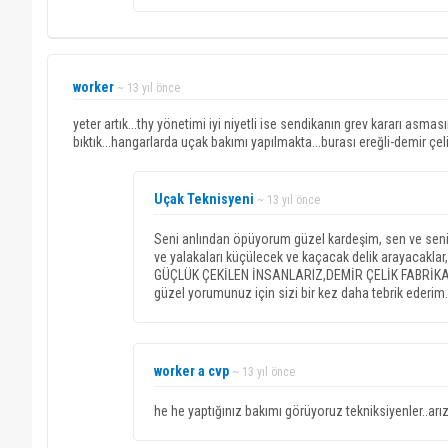
worker
~ 13 yıl önce
yeter artık...thy yönetimi iyi niyetli ise sendikanın grev kararı as
bıktık...hangarlarda uçak bakımı yapılmakta...burası ereğli-demir çelik
Uçak Teknisyeni
~ 13 yıl önce
Seni anlından öpüyorum güzel kardeşim, sen ve senin
ve yalakaları küçülecek ve kaçacak delik arayacakl
GÜÇLÜK ÇEKİLEN İNSANLARIZ,DEMİR ÇELİK FABRİKALA
güzel yorumunuz için sizi bir kez daha tebrik ederim.
worker a cvp
~ 13 yıl önce
he he yaptığınız bakımı görüyoruz tekniksiyenler..ar