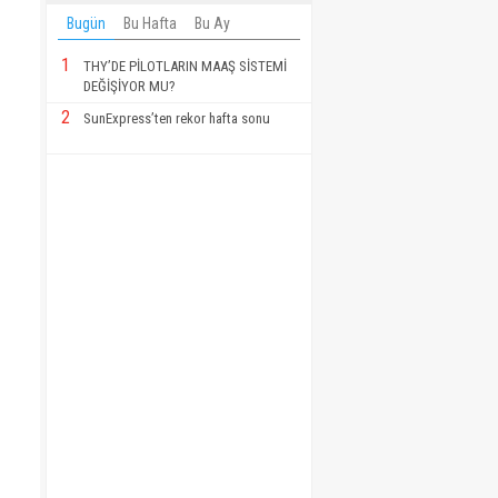
Bugün
Bu Hafta
Bu Ay
1
THY’DE PİLOTLARIN MAAŞ SİSTEMİ
DEĞİŞİYOR MU?
2
SunExpress’ten rekor hafta sonu