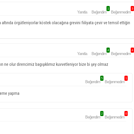
1
3
Yanıtla
Beğendim
Beğenmedim
 altında örgütleniyorlar köstek olacağına grevini fiiliyata çevir ve temsil ettiğin
4
4
Yanıtla
Beğendim
Beğenmedim
asın ne olur direncimiz bagışıklımız kuvvetleniyor bize bi şey olmaz
5
1
Beğendim
Beğenmedim
ekleme yapma
2
0
Beğendim
Beğenmedim