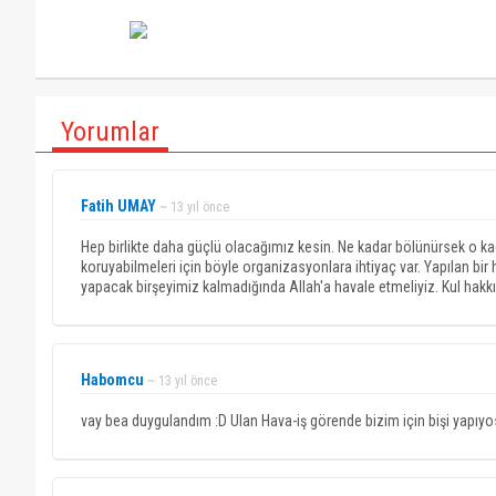
Yorumlar
Fatih UMAY
~ 13 yıl önce
Hep birlikte daha güçlü olacağımız kesin. Ne kadar bölünürsek o kad
koruyabilmeleri için böyle organizasyonlara ihtiyaç var. Yapılan bir
yapacak birşeyimiz kalmadığında Allah'a havale etmeliyiz. Kul hakkı 
Habomcu
~ 13 yıl önce
vay bea duygulandım :D Ulan Hava-iş görende bizim için bişi yapıy