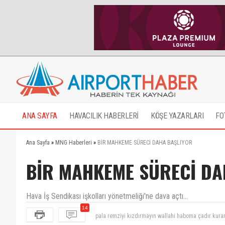
ANA SAYFA
HAVACILIK HABERLERİ
KÖŞE YAZARLARI
FO
Ana Sayfa
»
MNG Haberleri
»
BİR MAHKEME SÜRECİ DAHA BAŞLIYOR
BİR MAHKEME SÜRECİ DA
Hava İş Sendikası işkolları yönetmeliği'ne dava açtı...
14
Hey hava iş 2 yıldır aklın neredeydi, bırak insanlar b