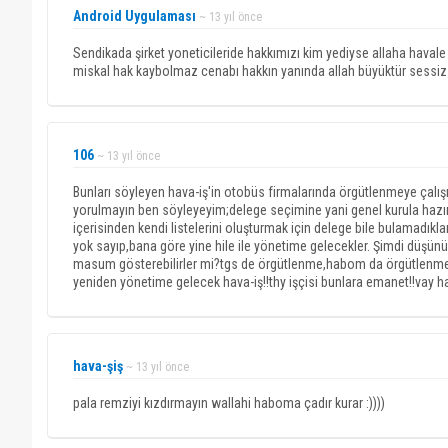
Android Uygulaması
~ 13 yıl önce
Sendikada şirket yoneticileride hakkımızı kim yediyse allaha havale
miskal hak kaybolmaz cenabı hakkın yanında allah büyüktür sessiz 
106
~ 13 yıl önce
Bunları söyleyen hava-iş'in otobüs firmalarında örgütlenmeye çalış
yorulmayın ben söyleyeyim;delege seçimine yani genel kurula hazırlı
içerisinden kendi listelerini oluşturmak için delege bile bulamadıkları
yok sayıp,bana göre yine hile ile yönetime gelecekler. Şimdi düşünün 
masum gösterebilirler mi?tgs de örgütlenme,habom da örgütlenme ü
yeniden yönetime gelecek hava-iş!!thy işçisi bunlara emanet!!vay hal
hava-şiş
~ 13 yıl önce
pala remziyi kızdırmayın wallahi haboma çadır kurar :))))