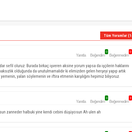
Tüm Yorumlar (1
0
0
Yanıtla
Beğendim
Beğenmedim
ar sefil oluruz. Burada birkaç işveren aksine yorum yapsa da işçilerin haklarını
 haksızlık olduğunda da unutulmamalıdır ki elimizden gelen herşeyi yapıp artık
yemenin, yalan söylemenin ve iftira etmenin karşılığını hepimiz biliyoruz.
3
3
Yanıtla
Beğendim
Beğenmedim
osun zanneder halbuki yine kendi cebini düşüyosun Ah ulen ah