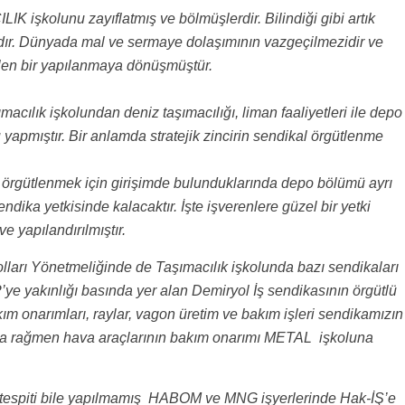
IK işkolunu zayıflatmış ve bölmüşlerdir. Bilindiği gibi artık
lanıdır. Dünyada mal ve sermaye dolaşımının vazgeçilmezidir ve
rilen bir yapılanmaya dönüşmüştür.
şımacılık işkolundan deniz taşımacılığı, liman faaliyetleri ile depo
lu yapmıştır. Bir anlamda stratejik zincirin sendikal örgütlenme
da örgütlenmek için girişimde bulunduklarında depo bölümü ayrı
ndika yetkisinde kalacaktır. İşte işverenlere güzel bir yetki
e yapılandırılmıştır.
lları Yönetmeliğinde de Taşımacılık işkolunda bazı sendikaları
ye yakınlığı basında yer alan Demiryol İş sendikasının örgütlü
ım onarımları, raylar, vagon üretim ve bakım işleri sendikamızın
sına rağmen hava araçlarının bakım onarımı METAL işkoluna
ki tespiti bile yapılmamış HABOM ve MNG işyerlerinde Hak-İŞ’e