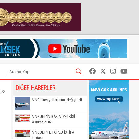
DİĞER HABERLER
2:22
MNG Havayolları imaj değiştirdi
MNGJET'İN BAKIM YETKİSİ
ASKIYA ALINDI
MNGJET’TE TOPLU İSTİFA
İDDİASI