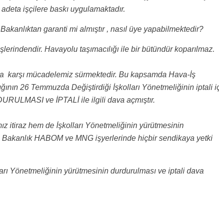
n adeta işçilere baskı uygulamaktadır.
e Bakanlıktan garanti mi almıştır , nasıl üye yapabilmektedir?
şlerindendir. Havayolu taşımacılığı ile bir bütündür koparılmaz.
ara karşı mücadelemiz sürmektedir. Bu kapsamda Hava-İş
nın 26 Temmuzda Değiştirdiği İşkolları Yönetmeliğinin iptali i
LMASI ve İPTALİ ile ilgili dava açmıştır.
ız itiraz hem de İşkolları Yönetmeliğinin yürütmesinin
n Bakanlık HABOM ve MNG işyerlerinde hiçbir sendikaya yetki
rı Yönetmeliğinin yürütmesinin durdurulması ve iptali dava