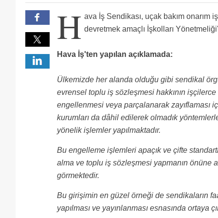
ettiğin üyelerinin haklarını koru..
sıkıntı yok arkadaşlar zaten herkes kullandı bizi bir
H
yeter artık...thy yönetimi iyi niyetli ise sendikanı
ava İş Sendikası, uçak bakım onarım iş
bıktık...hangarlarda uçak bakımı yapılmakta...burası 
haboma dair 2 yılda hiç bir şey yapmayanlar hala h
Hep birlikte daha güçlü olacağımız kesin. Ne kadar 
devretmek amaçlı İşkolları Yönetmeliği'
haklarını koruyabilmeleri için böyle organizasyonlar
vay bea duygulandım :D Ulan Hava-iş görende bizim 
herşeyi yapıp artık yapacak birşeyimiz kalmadığında A
Sendikada şirket yoneticileride hakkımızı kim yediy
hepimiz biliyoruz.
zerre-i miskal hak kaybolmaz cenabı hakkın yanında 
Bunları söyleyen hava-iş'in otobüs firmalarında örgü
Hava İş'ten yapılan açıklamada:
yorulmayın ben söyleyeyim;delege seçimine yani genel
pala remziyi kızdırmayın wallahi haboma çadır kurar 
içerisinden kendi listelerini oluşturmak için delege b
Ülkemizde her alanda olduğu gibi sendikal ör
talebini yok sayıp,bana göre yine hile ile yönetime ge
sahtekarlığı masum gösterebilirler mi?tgs de örgüt
evrensel toplu iş sözleşmesi hakkının işçilerce
çalış. İşte yeniden yönetime gelecek hava-iş!!thy işçi
engellenmesi veya parçalanarak zayıflaması içi
kurumları da dâhil edilerek olmadık yöntemler
yönelik işlemler yapılmaktadır.
Bu engelleme işlemleri apaçık ve çifte standar
alma ve toplu iş sözleşmesi yapmanın önüne ala
görmektedir.
Bu girişimin en güzel örneği de sendikaların f
yapılması ve yayınlanması esnasında ortaya çık