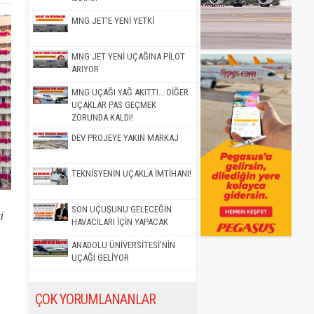
MNG JET'E YENİ YETKİ
MNG JET YENİ UÇAĞINA PİLOT
ARIYOR
MNG UÇAĞI YAĞ AKITTI... DİĞER
UÇAKLAR PAS GEÇMEK
ZORUNDA KALDI!
DEV PROJEYE YAKIN MARKAJ
TEKNİSYENİN UÇAKLA İMTİHANI!
SON UÇUŞUNU GELECEĞİN
i
HAVACILARI İÇİN YAPACAK
ANADOLU ÜNİVERSİTESİ'NİN
UÇAĞI GELİYOR
ÇOK YORUMLANANLAR