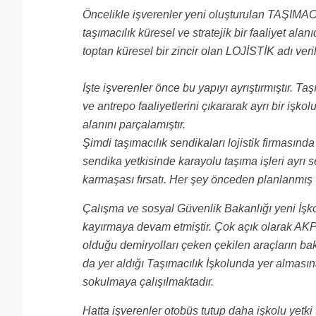
Öncelikle işverenler yeni oluşturulan TAŞIMACIL
taşımacılık küresel ve stratejik bir faaliyet a
toptan küresel bir zincir olan LOJİSTİK adı ve
İşte işverenler önce bu yapıyı ayrıştırmıştır. Ta
ve antrepo faaliyetlerini çıkararak ayrı bir işko
alanını parçalamıştır.
Şimdi taşımacılık sendikaları lojistik firmasın
sendika yetkisinde karayolu taşıma işleri ayrı se
karmaşası fırsatı. Her şey önceden planlanmış v
Çalışma ve sosyal Güvenlik Bakanlığı yeni İşko
kayırmaya devam etmiştir. Çok açık olarak AKP’
olduğu demiryolları çeken çekilen araçların bak
da yer aldığı Taşımacılık İşkolunda yer alma
sokulmaya çalışılmaktadır.
Hatta işverenler otobüs tutup daha işkolu yet