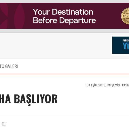
TO GALERİ
04 Eylül 2013, Çarşamba 13:0
HA BAŞLIYOR
i sendika çatışma altında örgütleniyorlar köstek olacağına grevini fiiliyata çevir ve temsil