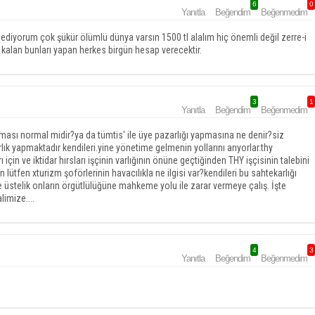
6
0
Yanıtla
Beğendim
Beğenmedim
 ediyorum çok şükür ölümlü dünya varsın 1500 tl alalım hiç önemli değil zerre-i
kalan bunları yapan herkes birgün hesap verecektir.
3
1
Yanıtla
Beğendim
Beğenmedim
ması normal midir?ya da tümtis' ile üye pazarlığı yapmasına ne denir?siz
k yapmaktadır kendileri.yine yönetime gelmenin yollarını arıyorlar.thy
 için ve iktidar hırsları işçinin varlığının önüne geçtiğinden THY işçisinin talebini
lütfen xturizm şoförlerinin havacılıkla ne ilgisi var?kendileri bu sahtekarlığı
stelik onların örgütlülüğüne mahkeme yolu ile zarar vermeye çalış. İşte
imize....
4
3
Yanıtla
Beğendim
Beğenmedim