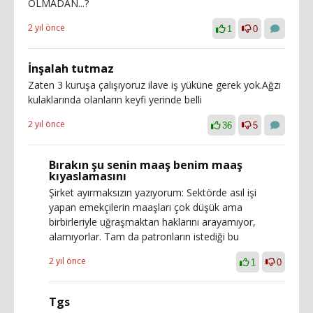
OLMADAN...?
2 yıl önce
1
0
İnşalah tutmaz
Zaten 3 kuruşa çalışıyoruz ilave iş yüküne gerek yok.Ağzı
kulaklarında olanların keyfi yerinde belli
2 yıl önce
36
5
Bırakın şu senin maaş benim maaş
kıyaslamasını
Şirket ayırmaksızın yazıyorum: Sektörde asıl işi
yapan emekçilerin maaşları çok düşük ama
birbirleriyle uğraşmaktan haklarını arayamıyor,
alamıyorlar. Tam da patronların istediği bu
2 yıl önce
1
0
Tgs