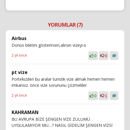
YORUMLAR (7)
Airbus
Donüs biletini gösterirsen,alırsın vizeyi☺️
2 yıl önce
0
0
pt vize
Portekizden bu aralar turistik vize almak hemen hemen
imkansız. önce vize sorununu çözmeliler
2 yıl önce
0
1
KAHRAMAN
BU AVRUPA BİZE ŞENGEN VİZE ZULUMÜ
UYGULAMIYOR MU....? NASIL GİDELİM ŞENGEN VİZSİ