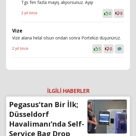
Tgs fen fazla mayiş alıyorsunuz. Ayıp
2 yıl önce
0
9
Vize
Vize alana helal olsun ondan sonra Portekizi düşünürüz.
2 yıl önce
5
0
İLGİLİ HABERLER
Pegasus’tan Bir İlk;
Düsseldorf
Havalimanı’nda Self-
Service Bag Drop