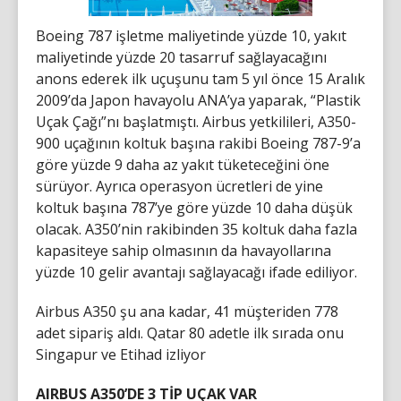
Boeing 787 işletme maliyetinde yüzde 10, yakıt
maliyetinde yüzde 20 tasarruf sağlayacağını
anons ederek ilk uçuşunu tam 5 yıl önce 15 Aralık
2009’da Japon havayolu ANA’ya yaparak, “Plastik
Uçak Çağı”nı başlatmıştı. Airbus yetkilileri, A350-
900 uçağının koltuk başına rakibi Boeing 787-9’a
göre yüzde 9 daha az yakıt tüketeceğini öne
sürüyor. Ayrıca operasyon ücretleri de yine
koltuk başına 787’ye göre yüzde 10 daha düşük
olacak. A350’nin rakibinden 35 koltuk daha fazla
kapasiteye sahip olmasının da havayollarına
yüzde 10 gelir avantajı sağlayacağı ifade ediliyor.
Airbus A350 şu ana kadar, 41 müşteriden 778
adet sipariş aldı. Qatar 80 adetle ilk sırada onu
Singapur ve Etihad izliyor
AIRBUS A350’DE 3 TİP UÇAK VAR