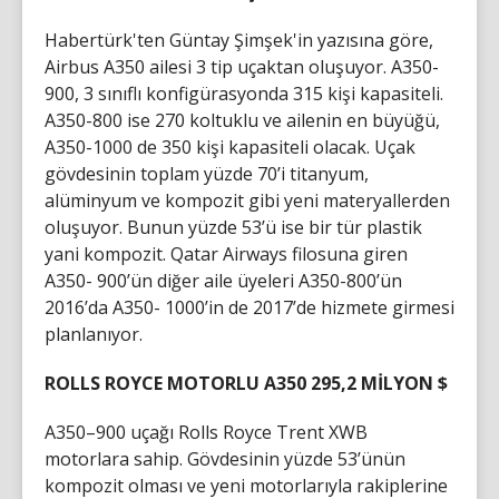
Habertürk'ten Güntay Şimşek'in yazısına göre,
Airbus A350 ailesi 3 tip uçaktan oluşuyor. A350-
900, 3 sınıflı konfigürasyonda 315 kişi kapasiteli.
A350-800 ise 270 koltuklu ve ailenin en büyüğü,
A350-1000 de 350 kişi kapasiteli olacak. Uçak
gövdesinin toplam yüzde 70’i titanyum,
alüminyum ve kompozit gibi yeni materyallerden
oluşuyor. Bunun yüzde 53’ü ise bir tür plastik
yani kompozit. Qatar Airways filosuna giren
A350- 900’ün diğer aile üyeleri A350-800’ün
2016’da A350- 1000’in de 2017’de hizmete girmesi
planlanıyor.
ROLLS ROYCE MOTORLU A350 295,2 MİLYON $
A350–900 uçağı Rolls Royce Trent XWB
motorlara sahip. Gövdesinin yüzde 53’ünün
kompozit olması ve yeni motorlarıyla rakiplerine