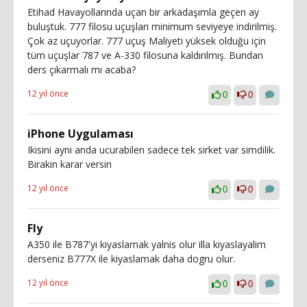
Etihad Havayollarında uçan bir arkadaşımla geçen ay
buluştuk. 777 filosu uçuşları minimum seviyeye indirilmiş.
Çok az uçuyorlar. 777 uçuş Maliyeti yüksek olduğu için
tüm uçuşlar 787 ve A-330 filosuna kaldırılmış. Bundan
ders çıkarmalı mı acaba?
12 yıl önce
0
0
iPhone Uygulaması
Ikisini ayni anda ucurabilen sadece tek sirket var simdilik.
Birakin karar versin
12 yıl önce
0
0
Fly
A350 ile B787'yi kiyaslamak yalnis olur illa kiyaslayalim
derseniz B777X ile kiyaslamak daha dogru olur.
12 yıl önce
0
0