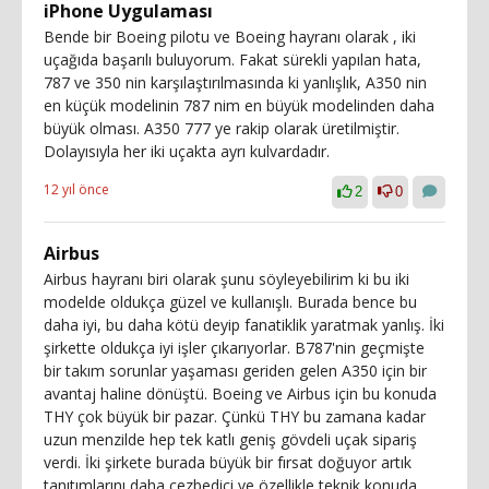
iPhone Uygulaması
Bende bir Boeing pilotu ve Boeing hayranı olarak , iki
uçağıda başarılı buluyorum. Fakat sürekli yapılan hata,
787 ve 350 nin karşılaştırılmasında ki yanlışlık, A350 nin
en küçük modelinin 787 nim en büyük modelinden daha
büyük olması. A350 777 ye rakip olarak üretilmiştir.
Dolayısıyla her iki uçakta ayrı kulvardadır.
12 yıl önce
2
0
Airbus
Airbus hayranı biri olarak şunu söyleyebilirim ki bu iki
modelde oldukça güzel ve kullanışlı. Burada bence bu
daha iyi, bu daha kötü deyip fanatiklik yaratmak yanlış. İki
şirkette oldukça iyi işler çıkarıyorlar. B787'nin geçmişte
bir takım sorunlar yaşaması geriden gelen A350 için bir
avantaj haline dönüştü. Boeing ve Airbus için bu konuda
THY çok büyük bir pazar. Çünkü THY bu zamana kadar
uzun menzilde hep tek katlı geniş gövdeli uçak sipariş
verdi. İki şirkete burada büyük bir fırsat doğuyor artık
tanıtımlarını daha cezbedici ve özellikle teknik konuda