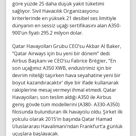
göre yüzde 25 daha düşük yakıt tüketimi
sağlıyor. Sivil Havacılık Organizasyonu
kriterlerinde en yüksek 21 desibel ses limitiyle
dünyanın en sessiz uçağı sertifikasını alan A350-
900’ün fiyatı 295.2 milyon dolar.
Qatar Havayolları Grubu CEO’su Akbar Al Baker,
“Qatar Airways için bu yeni bir dönem” dedi.
Airbus Başkanı ve CEO’su Fabrice Brégier, “En
son uçağımız A350 XWB, endüstrimiz için bir
devrim niteliği taşırken hava seyahatine yeni bir
boyut kazandıracaktır’ diye bir ifade kullanarak
rakiplerine mesaj vermeyi ihmal etmedi. Qatar
Havayolları, son teslim aldığı A350 ile Airbus
geniş gövde tüm modellerini (A380- A330-A350)
filosunda bulunduran ilk havayolu oldu. Şirket ilk
yolculu olarak 2015’in başında Qatar Hamad
Uluslararası Havalimanı’ndan Frankfurt’a günlük
uçuşlara başlayacak.