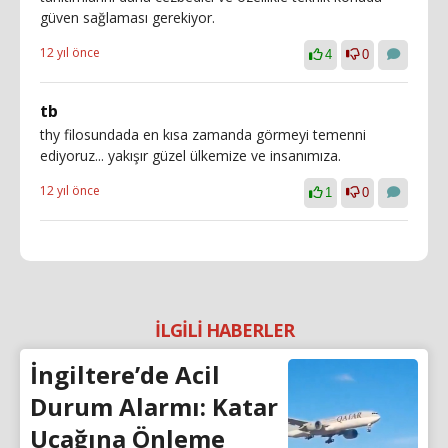
güven sağlaması gerekiyor.
12 yıl önce
4
0
tb
thy filosundada en kısa zamanda görmeyi temenni
ediyoruz... yakışır güzel ülkemize ve insanımıza.
12 yıl önce
1
0
İLGİLİ HABERLER
İngiltere’de Acil
Durum Alarmı: Katar
Uçağına Önleme