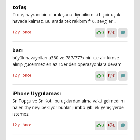
tofaş
Tofaş hayranı biri olarak şunu diyebilirim ki hiçbir uçak
havada kalmaz. Bu arada tek rakibim f16, sevgiler....
12 yıl önce
0
0
batı
büyük havayolları a350 ve 787/777x birlikte alır kimse
alınıp gücenmez en az 15er den operasyonlara devam
12 yıl önce
0
0
iPhone Uygulaması
Sn.Topçu ve Sn.Kotil bu uçklardan alma vakti gelmedi mi
halen thy neyi bekliyor bunlar jumbo gibi ek geniş yerde
istemez
12 yıl önce
0
0