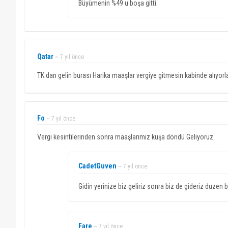
Büyümenin %49 u boşa gitti.
Qatar
~ 7 yıl önce
TK dan gelin burası Harika maaşlar vergiye gitmesin kabinde alıyorlar
Fo
~ 7 yıl önce
Vergi kesintilerinden sonra maaşlarımız kuşa döndü Geliyoruz
CadetGuven
~ 7 yıl önce
Gidin yerinize biz geliriz sonra biz de gideriz duzen 
Fare
~ 7 yıl önce