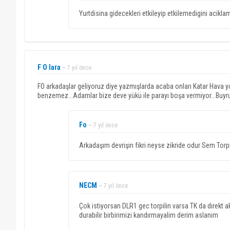
Yurtdisina gidecekleri etkileyip etkilemedigini acikla
F O lara
~ 7 yıl önce
FO arkadaşlar geliyoruz diye yazmışlarda acaba onları Katar Hava yoll
benzemez...Adamlar bize deve yükü ile parayı boşa vermiyor...Buyru
Fo
~ 7 yıl önce
Arkadaşım devrişin fikri neyse zikride odur Sem Torpil
NECM
~ 7 yıl önce
Çok istiyorsan DLR1 gec torpilin varsa TK da direkt
durabilir birbirimizi kandırmayalim derim aslanim