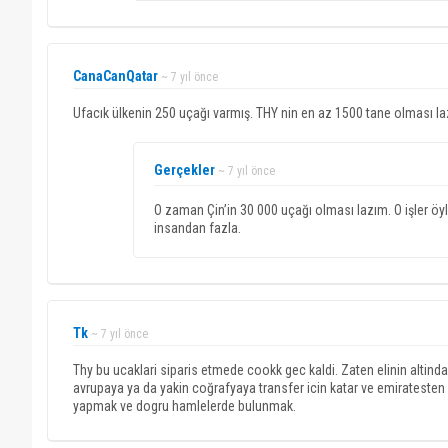
CanaCanQatar
~ 7 yıl önce
Ufacık ülkenin 250 uçağı varmış. THY nin en az 1500 tane olması la
Gerçekler
~ 7 yıl önce
O zaman Çin’in 30 000 uçağı olması lazım. O işler öy
insandan fazla.
Tk
~ 7 yıl önce
Thy bu ucaklari siparis etmede cookk gec kaldi. Zaten elinin alti
avrupaya ya da yakin coğrafyaya transfer icin katar ve emiratesten 
yapmak ve dogru hamlelerde bulunmak.