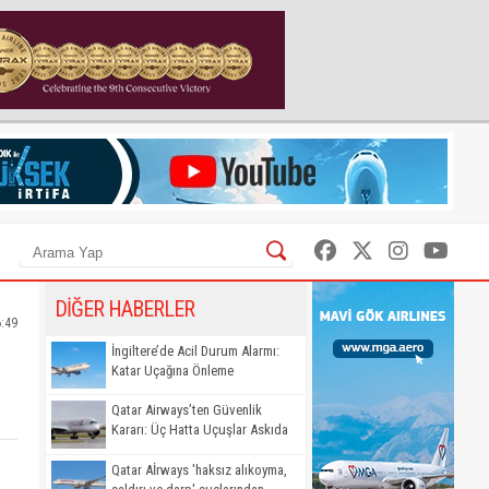
DİĞER HABERLER
6:49
İngiltere’de Acil Durum Alarmı:
Katar Uçağına Önleme
Qatar Airways’ten Güvenlik
Kararı: Üç Hatta Uçuşlar Askıda
Qatar Aİrways 'haksız alıkoyma,