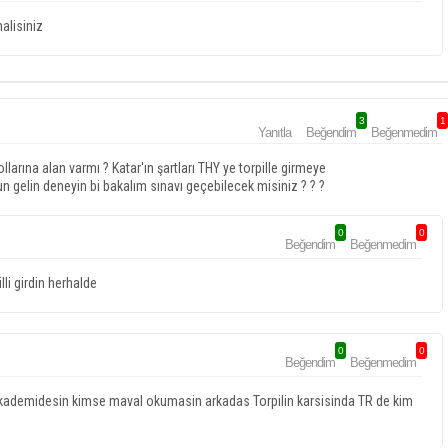
malisiniz
3
1
Yanıtla
Beğendim
Beğenmedim
arına alan varmı ? Katar'ın şartları THY ye torpille girmeye
n gelin deneyin bi bakalım sınavı geçebilecek misiniz ? ? ?
0
0
Beğendim
Beğenmedim
li girdin herhalde
0
0
Beğendim
Beğenmedim
 akademidesin kimse maval okumasin arkadas Torpilin karsisinda TR de kim