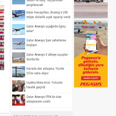
saldırı ve darp' suçlarından
yargılanacak
Katar Havayolları, Boeing’e 200
milyar dolarlık uçak siparişi verdi
Qatar Airways uçağında ilginç
anlar!
Qatar Airways Şam seferlerine
başlıyor
Qatar Airways 3 ülkeye uçuşları
durdurdu
Havada dev anlaşma; Yüzde
25'ini satın alıyor
Uçakta klima krizi; Yolcular
fenalık geçirdi
Qatar Airways FİFA ile olan
anlaşmasını uzattı