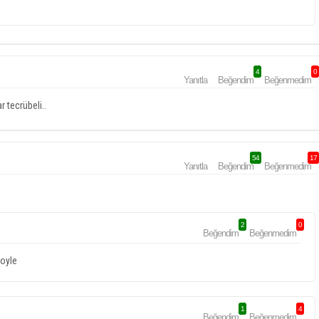
4
0
Yanıtla
Beğendim
Beğenmedim
 tecrübeli..
54
17
Yanıtla
Beğendim
Beğenmedim
2
0
Beğendim
Beğenmedim
boyle
1
4
Beğendim
Beğenmedim