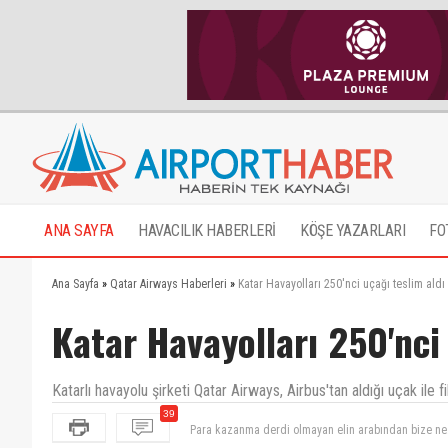
ANA SAYFA
HAVACILIK HABERLERİ
KÖŞE YAZARLARI
FO
Ana Sayfa
»
Qatar Airways Haberleri
»
Katar Havayolları 250'nci uçağı teslim aldı
Katar Havayolları 250'nci
Katarlı havayolu şirketi Qatar Airways, Airbus'tan aldığı uçak ile f
39
Geliyorum.Uçaklarimiz kız gibi maşallah