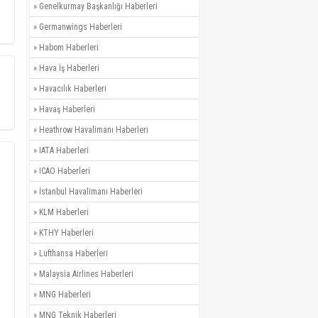
»
Genelkurmay Başkanlığı Haberleri
»
Germanwings Haberleri
»
Habom Haberleri
»
Hava İş Haberleri
»
Havacılık Haberleri
»
Havaş Haberleri
»
Heathrow Havalimanı Haberleri
»
IATA Haberleri
»
ICAO Haberleri
»
İstanbul Havalimanı Haberleri
»
KLM Haberleri
»
KTHY Haberleri
»
Lufthansa Haberleri
»
Malaysia Airlines Haberleri
»
MNG Haberleri
»
MNG Teknik Haberleri