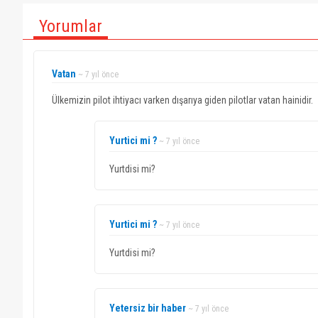
Yorumlar
Vatan
~ 7 yıl önce
Ülkemizin pilot ihtiyacı varken dışarıya giden pilotlar vatan hainidir.
Yurtici mi ?
~ 7 yıl önce
Yurtdisi mi?
Yurtici mi ?
~ 7 yıl önce
Yurtdisi mi?
Yetersiz bir haber
~ 7 yıl önce