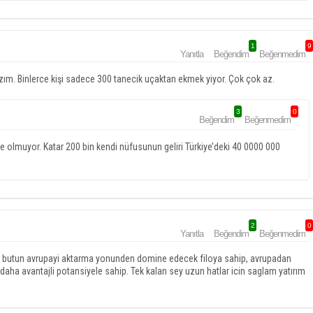
1
9
Yanıtla
Beğendim
Beğenmedim
zım. Binlerce kişi sadece 300 tanecik uçaktan ekmek yiyor. Çok çok az.
3
0
Beğendim
Beğenmedim
le olmuyor. Katar 200 bin kendi nüfusunun geliri Türkiye’deki 40 0000 000
2
0
Yanıtla
Beğendim
Beğenmedim
nda butun avrupayi aktarma yonunden domine edecek filoya sahip, avrupadan
daha avantajli potansiyele sahip. Tek kalan sey uzun hatlar icin saglam yatırım