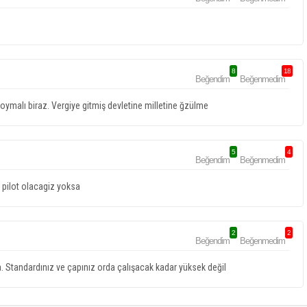
8
18
Beğendim
Beğenmedim
oymalı biraz. Vergiye gitmiş devletine milletine ğzülme
5
4
Beğendim
Beğenmedim
pilot olacagiz yoksa
2
2
Beğendim
Beğenmedim
a. Standardınız ve çapınız orda çalışacak kadar yüksek değil