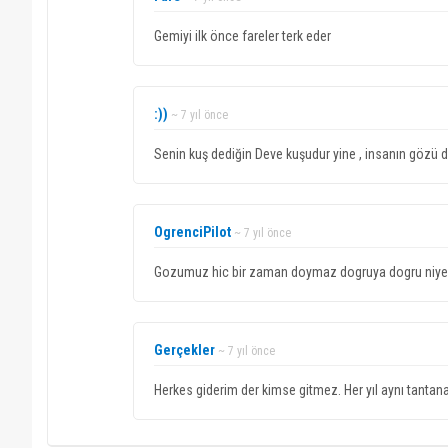
Gemiyi ilk önce fareler terk eder
:))
~ 7 yıl önce
Senin kuş dediğin Deve kuşudur yine , insanın gözü d
OgrenciPilot
~ 7 yıl önce
Gozumuz hic bir zaman doymaz dogruya dogru niye 
Gerçekler
~ 7 yıl önce
Herkes giderim der kimse gitmez. Her yıl aynı tantan