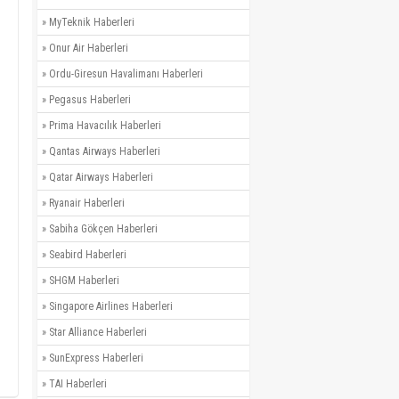
»
MyTeknik Haberleri
»
Onur Air Haberleri
»
Ordu-Giresun Havalimanı Haberleri
»
Pegasus Haberleri
»
Prima Havacılık Haberleri
»
Qantas Airways Haberleri
»
Qatar Airways Haberleri
»
Ryanair Haberleri
»
Sabiha Gökçen Haberleri
»
Seabird Haberleri
»
SHGM Haberleri
»
Singapore Airlines Haberleri
»
Star Alliance Haberleri
»
SunExpress Haberleri
»
TAI Haberleri