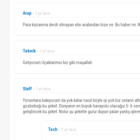
Arap
~ 7 yıl önce
Para kazanma derdi olmayan elin arabından bize ne. Bu haber mi. N
Teknik
~ 7 yıl önce
Geliyorum.Uçaklarimiz kız gibi maşallah
Staff
~ 7 yıl önce
Yorumlara bakıyorum da yok katar nasıl böyle iyi yok biz onların alt
gözbebeği bu şirket. Dünyanın en büyük havayolu olacağız 5- 6 sene
geliştiricek bu şirket. Nolur şu şirketle gurur duyun yalan yanlış işl
Tech
~ 7 yıl önce