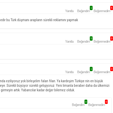
1
5
Yanıtla
Beğendim
Beğenmedim
edir bu Türk düşmanı arapların sürekli reklamını yapmak
5
0
Yanıtla
Beğendim
Beğenmedim
1
3
Yanıtla
Beğendim
Beğenmedim
ında eziliyoruz yok birleşelim falan filan. Ya kardeşim Türkiye nin en büyük
ye. Sürekli büyüyor sürekli gelişiyoruz. Yeni limanla beraber daha da ülkemizi
ere girmeyin artık. Yabancılar kadar değer bilemez olduk.
0
0
Beğendim
Beğenmedim