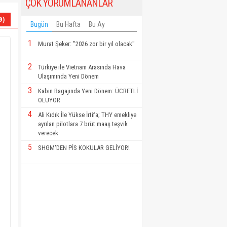
ÇOK YORUMLANANLAR
9)
Bugün
Bu Hafta
Bu Ay
1
Murat Şeker: "2026 zor bir yıl olacak"
2
Türkiye ile Vietnam Arasında Hava
Ulaşımında Yeni Dönem
3
Kabin Bagajında Yeni Dönem: ÜCRETLİ
OLUYOR
4
Ali Kıdık İle Yükse İrtifa; THY emekliye
ayrılan pilotlara 7 brüt maaş teşvik
verecek
5
SHGM'DEN PİS KOKULAR GELİYOR!