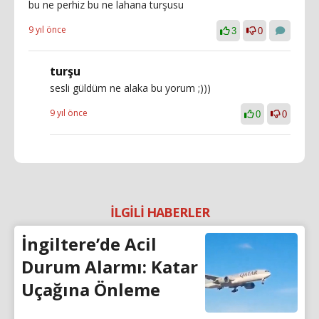
bu ne perhiz bu ne lahana turşusu
9 yıl önce
3
0
turşu
sesli güldüm ne alaka bu yorum ;)))
9 yıl önce
0
0
İLGİLİ HABERLER
İngiltere’de Acil
Durum Alarmı: Katar
Uçağına Önleme