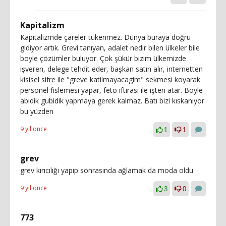
Kapitalizm
Kapitalizmde çareler tükenmez. Dünya buraya doğru
gidiyor artık. Grevi tanıyan, adalet nedir bilen ülkeler bile
böyle çözümler buluyor. Çok şükür bizim ülkemizde
işveren, delege tehdit eder, başkan satın alır, internetten
kisisel sifre ile "greve katilmayacagim" sekmesi koyarak
personel fislemesi yapar, feto iftirasi ile işten atar. Böyle
abidik gubidik yapmaya gerek kalmaz. Batı bizi kıskanıyor
bu yüzden
9 yıl önce
1
1
grev
grev kırıcılığı yapıp sonrasında ağlamak da moda oldu
9 yıl önce
3
0
773