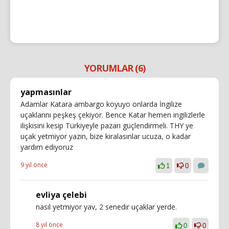
YORUMLAR (6)
yapmasınlar
Adamlar Katara ambargo koyuyo onlarda İngilize
uçaklarını peşkeş çekiyor. Bence Katar hemen ingilizlerle
ilişkisini kesip Türkiyeyle pazarı güçlendirmeli. THY ye
uçak yetmiyor yazın, bize kiralasınlar ucuza, o kadar
yardım ediyoruz
9 yıl önce
1
0
evliya çelebi
nasıl yetmiyor yav, 2 senedir uçaklar yerde.
8 yıl önce
0
0