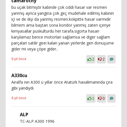
camarothy
bu uçak bitmiştir kabinde çok ciddi hasar var resmen
yanmiş ayrica yangina çok geç mudehale edilmiş kabinin
içi ve de dişi da yanmiş resmen.kokpitte hasar varmidir
bilmem ama baştan sona koridor yanmiş zaten içeriye
kimyasallar puskulturdu her tarafa.sigorta hasari
karşilamaz bence motorlari sağlamsa ve diger sağlam
parçalari satilir geei kalan yanan yerlerde geri donuşume
gider mi veya çöpe gider..
9 yıl önce
2
2
A330cu
Airalfa nın A300 ü yıllar önce Atatürk havalimanında çıra
gibi yandıydı.
9 yıl önce
1
0
ALP
TC-ALP A300 1996