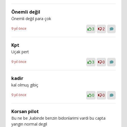
Önemli değil
Önemli değil para çok
9 yıl önce
3
2
Kpt
Uçak pert
9 yıl önce
3
0
kadir
kal olmuş gibiç
9 yıl önce
0
0
Korsan pilot
Bu ne be ,kabinde benzin bidonlarimi vardi bu capta
yangin normal degil