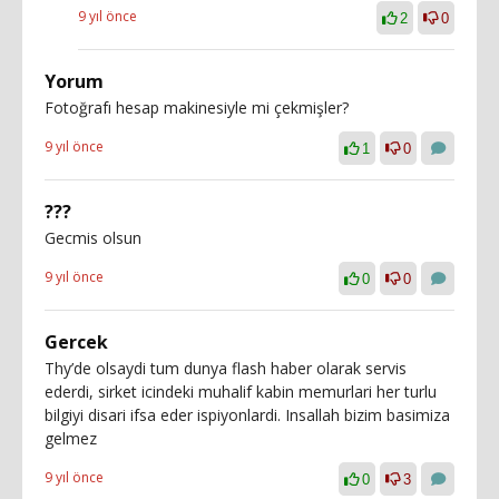
9 yıl önce
2
0
Yorum
Fotoğrafı hesap makinesiyle mi çekmişler?
9 yıl önce
1
0
???
Gecmis olsun
9 yıl önce
0
0
Gercek
Thy’de olsaydi tum dunya flash haber olarak servis
ederdi, sirket icindeki muhalif kabin memurlari her turlu
bilgiyi disari ifsa eder ispiyonlardi. Insallah bizim basimiza
gelmez
9 yıl önce
0
3