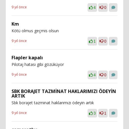
9 yıl önce
4
0
Km
Kötü olmus geçmis olsun
9 yıl önce
1
0
Flapler kapalı
Pilotaj hatası gibi gözüküyor
9 yıl önce
4
0
SBK BORAJET TAZMİNAT HAKLARIMIZI ÖDEYİN
ARTIK
Sbk borajet tazminat haklarımızı ödeyin artık
9 yıl önce
3
1