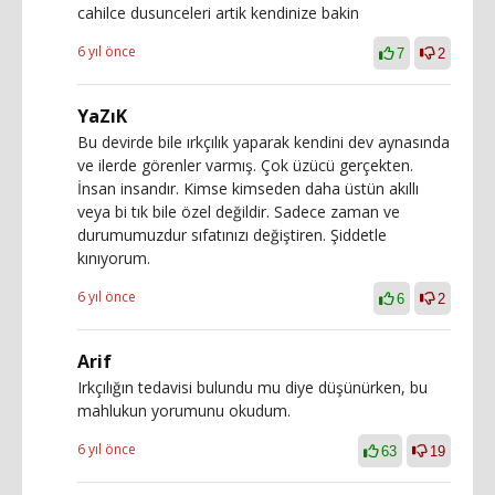
cahilce dusunceleri artik kendinize bakin
6 yıl önce
7
2
YaZıK
Bu devirde bile ırkçılık yaparak kendini dev aynasında
ve ilerde görenler varmış. Çok üzücü gerçekten.
İnsan insandır. Kimse kimseden daha üstün akıllı
veya bi tık bile özel değildir. Sadece zaman ve
durumumuzdur sıfatınızı değiştiren. Şiddetle
kınıyorum.
6 yıl önce
6
2
Arif
Irkçılığın tedavisi bulundu mu diye düşünürken, bu
mahlukun yorumunu okudum.
6 yıl önce
63
19