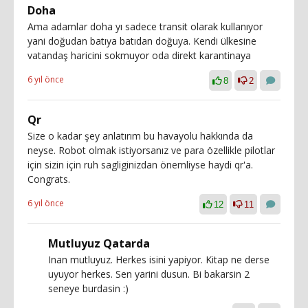
Doha
Ama adamlar doha yı sadece transit olarak kullanıyor
yani doğudan batıya batıdan doğuya. Kendi ülkesine
vatandaş haricini sokmuyor oda direkt karantinaya
6 yıl önce
8
2
Qr
Size o kadar şey anlatırım bu havayolu hakkında da
neyse. Robot olmak istiyorsanız ve para özellikle pilotlar
için sizin için ruh sagliginizdan önemliyse haydi qr'a.
Congrats.
6 yıl önce
12
11
Mutluyuz Qatarda
Inan mutluyuz. Herkes isini yapiyor. Kitap ne derse
uyuyor herkes. Sen yarini dusun. Bi bakarsin 2
seneye burdasin :)