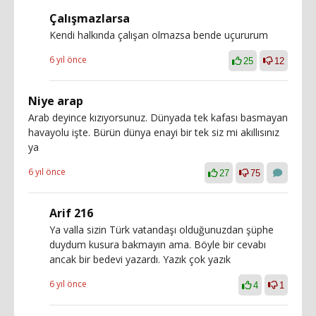
Çalışmazlarsa
Kendi halkında çalışan olmazsa bende uçururum
6 yıl önce
25
12
Niye arap
Arab deyince kızıyorsunuz. Dünyada tek kafası basmayan
havayolu işte. Bürün dünya enayi bir tek siz mi akıllısınız
ya
6 yıl önce
27
75
Arif 216
Ya valla sizin Türk vatandaşı olduğunuzdan şüphe
duydum kusura bakmayın ama. Böyle bir cevabı
ancak bir bedevi yazardı. Yazık çok yazık
6 yıl önce
4
1