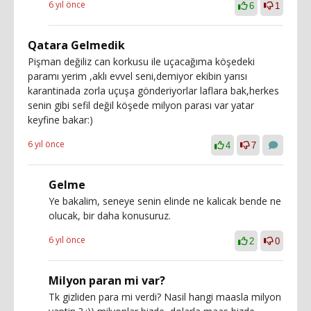
6 yıl önce
6
1
Qatara Gelmedik
Pişman değiliz can korkusu ile uçacağıma köşedeki
paramı yerim ,aklı evvel seni,demiyor ekibin yarısı
karantinada zorla uçuşa gönderiyorlar laflara bak,herkes
senin gibi sefil değil köşede milyon parası var yatar
keyfine bakar:)
6 yıl önce
4
7
Gelme
Ye bakalim, seneye senin elinde ne kalicak bende ne
olucak, bir daha konusuruz.
6 yıl önce
2
0
Milyon paran mi var?
Tk gizliden para mi verdi? Nasil hangi maasla milyon