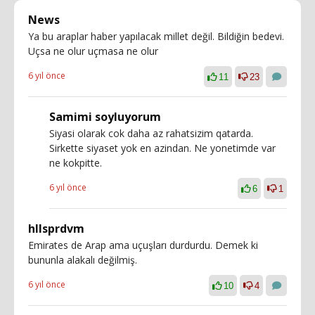
News
Ya bu araplar haber yapılacak millet değil. Bildiğin bedevi.
Uçsa ne olur uçmasa ne olur
6 yıl önce
11
23
Samimi soyluyorum
Siyasi olarak cok daha az rahatsizim qatarda.
Sirkette siyaset yok en azindan. Ne yonetimde var
ne kokpitte.
6 yıl önce
6
1
hllsprdvm
Emirates de Arap ama uçuşları durdurdu. Demek ki
bununla alakalı değilmiş.
6 yıl önce
10
4