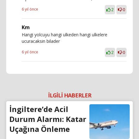
6 yıl önce
2
0
Km
Hangi yolcuyu hangi ulkeden hangi ulkelere
ucuracaksin bilader
6 yıl önce
2
0
İLGİLİ HABERLER
İngiltere’de Acil
Durum Alarmı: Katar
Uçağına Önleme