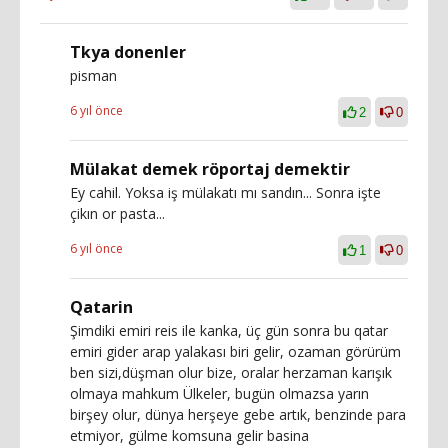
Tkya donenler
pisman
6 yıl önce
2
0
Mülakat demek röportaj demektir
Ey cahil. Yoksa iş mülakatı mı sandın... Sonra işte
çikın or pasta...
6 yıl önce
1
0
Qatarin
Şimdiki emiri reis ile kanka, üç gün sonra bu qatar
emiri gider arap yalakası biri gelir, ozaman görürüm
ben sizi,düşman olur bize, oralar herzaman karışık
olmaya mahkum Ülkeler, bugün olmazsa yarın
birşey olur, dünya herşeye gebe artık, benzinde para
etmiyor, gülme komsuna gelir basina