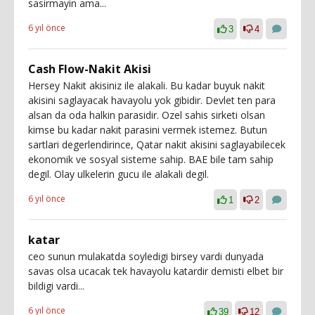
sasirmayin ama...
6 yıl önce
3
4
Cash Flow-Nakit Akisi
Hersey Nakit akisiniz ile alakali. Bu kadar buyuk nakit
akisini saglayacak havayolu yok gibidir. Devlet ten para
alsan da oda halkin parasidir. Ozel sahis sirketi olsan
kimse bu kadar nakit parasini vermek istemez. Butun
sartlari degerlendirince, Qatar nakit akisini saglayabilecek
ekonomik ve sosyal sisteme sahip. BAE bile tam sahip
degil. Olay ulkelerin gucu ile alakali degil.
6 yıl önce
1
2
katar
ceo sunun mulakatda soyledigi birsey vardi dunyada
savas olsa ucacak tek havayolu katardir demisti elbet bir
bildigi vardi...
6 yıl önce
39
12