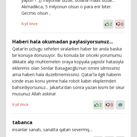
yaptin ? :)) milyonlar bizde, dolarla maas bizde...
Akmadikca, 5 milyonun olsun o para erir biter.
Gecmis olsun ..
6 yıl önce
2
0
Haberi hala okumadan paylasiyorsunuz...
Qatar'in uctugu sehirleri siralarken haber bir anda baska
bir konuya donusuyor. Bu konuda bir onceki yorumumu
dikkate alip muhtemelen oraya kopyala yapistir hatasiyla
eklenmis olan Serdar Basagaoglu'nun ismini silmissiniz
ama haberi hala duzeltmemissiniz. Qatar'la ilgili haberin
icinde esas konu yerine hala robot kabin ekiplerinden
bahsediyorsunuz... Jakarta'dan sonra yazan kismi bir okur
musunuz Allah askina!
6 yıl önce
2
0
tabanca
insanlar sanatı, sanatta qatarı severmiş...