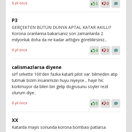
6 yıl önce
1
0
P3
GERÇEKTEN BÜTÜN DÜNYA APTAL KATAR AKILLI?
Korona oranlarına bakarsanız son zamanlarda 2
milyonluk doha da ne kadar arttığını görebliirsiniz...
6 yıl önce
4
3
calismazlarsa diyene
sirf sirkette 100'den fazka katarli pilot var. bilmeden atip
tutmak bizim insanimizin huyu niyeyse... hayir hic
korkmuyor da bilen biri gelip dogrusunu soyler rezil
olurum diye..
6 yıl önce
5
0
XX
Katarda mayis sonunda korona bombasi patlarsa