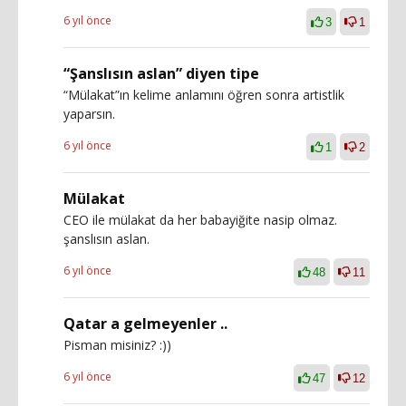
6 yıl önce
3
1
“Şanslısın aslan” diyen tipe
“Mülakat”ın kelime anlamını öğren sonra artistlik
yaparsın.
6 yıl önce
1
2
Mülakat
CEO ile mülakat da her babayiğite nasip olmaz.
şanslısın aslan.
6 yıl önce
48
11
Qatar a gelmeyenler ..
Pisman misiniz? :))
6 yıl önce
47
12