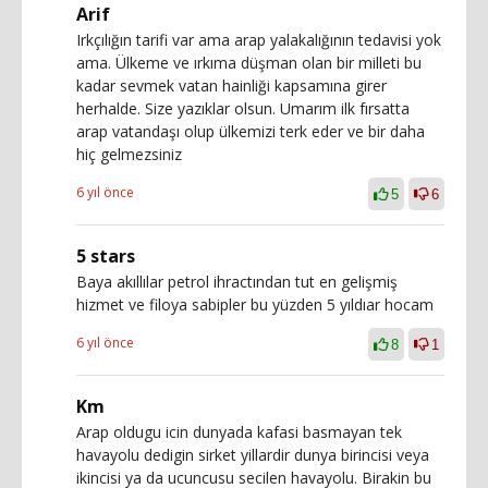
Arif
Irkçılığın tarifi var ama arap yalakalığının tedavisi yok
ama. Ülkeme ve ırkıma düşman olan bir milleti bu
kadar sevmek vatan hainliği kapsamına girer
herhalde. Size yazıklar olsun. Umarım ilk fırsatta
arap vatandaşı olup ülkemizi terk eder ve bir daha
hiç gelmezsiniz
6 yıl önce
5
6
5 stars
Baya akıllılar petrol ihractından tut en gelişmiş
hizmet ve filoya sabipler bu yüzden 5 yıldıar hocam
6 yıl önce
8
1
Km
Arap oldugu icin dunyada kafasi basmayan tek
havayolu dedigin sirket yillardir dunya birincisi veya
ikincisi ya da ucuncusu secilen havayolu. Birakin bu