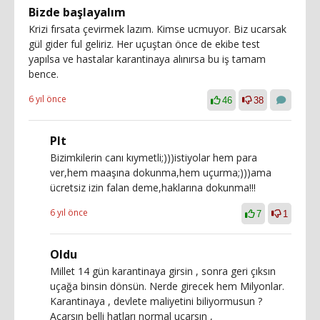
Bizde başlayalım
Krizi fırsata çevirmek lazım. Kimse ucmuyor. Biz ucarsak
gül gider ful geliriz. Her uçuştan önce de ekibe test
yapılsa ve hastalar karantinaya alınırsa bu iş tamam
bence.
6 yıl önce
46
38
Plt
Bizimkilerin canı kıymetli;)))istiyolar hem para
ver,hem maaşına dokunma,hem uçurma;)))ama
ücretsiz izin falan deme,haklarına dokunma!!!
6 yıl önce
7
1
Oldu
Millet 14 gün karantinaya girsin , sonra geri çıksın
uçağa binsin dönsün. Nerde girecek hem Milyonlar.
Karantinaya , devlete maliyetini biliyormusun ?
Açarsın belli hatları normal ucarsın ,