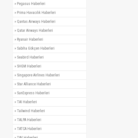
»
Pegasus Haberleri
»
Prima Havacılık Haberleri
»
Qantas Airways Haberleri
»
Qatar Airways Haberleri
»
Ryanair Haberleri
»
Sabiha Gökçen Haberleri
»
Seabird Haberleri
»
SHGM Haberleri
»
Singapore Airlines Haberleri
»
Star Alliance Haberleri
»
SunExpress Haberleri
»
TAI Haberleri
»
Tailwind Haberleri
»
TALPA Haberleri
»
TATCA Haberleri
»
TAV Haberleri