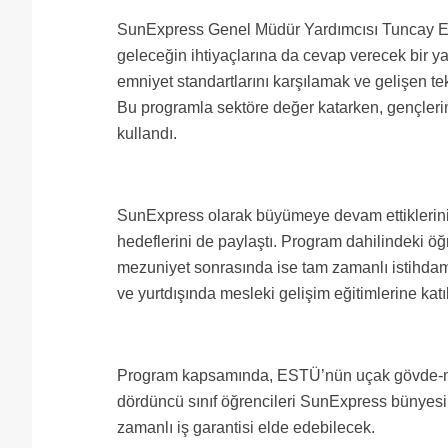
SunExpress Genel Müdür Yardımcısı Tuncay Em
geleceğin ihtiyaçlarına da cevap verecek bir ya
emniyet standartlarını karşılamak ve gelişen tekn
Bu programla sektöre değer katarken, gençlerimi
kullandı.
SunExpress olarak büyümeye devam ettiklerini b
hedeflerini de paylaştı. Program dahilindeki öğ
mezuniyet sonrasında ise tam zamanlı istihdam şa
ve yurtdışında mesleki gelişim eğitimlerine katıla
Program kapsamında, ESTÜ’nün uçak gövde-moto
dördüncü sınıf öğrencileri SunExpress bünyesi
zamanlı iş garantisi elde edebilecek.