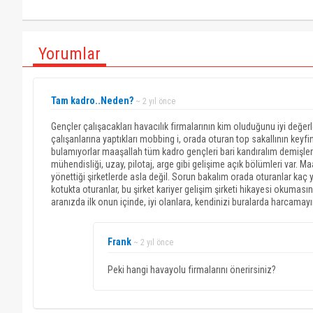
Yorumlar
Tam kadro..Neden?
~ 2 yıl önce
Gençler çalışacakları havacılık firmalarının kim oluduğunu iyi değe
çalışanlarına yaptıkları mobbing i, orada oturan top sakallının keyfi
bulamıyorlar maaşallah tüm kadro gençleri bari kandıralım demişler. 
mühendisliği, uzay, pilotaj, arge gibi gelişime açık bölümleri var. M
yönettiği şirketlerde asla değil. Sorun bakalım orada oturanlar kaç yı
kotukta oturanlar, bu şirket kariyer gelişim şirketi hikayesi okuması
aranızda ilk onun içinde, iyi olanlara, kendinizi buralarda harcamayı
Frank
~ 2 yıl önce
Peki hangi havayolu firmalarını önerirsiniz?