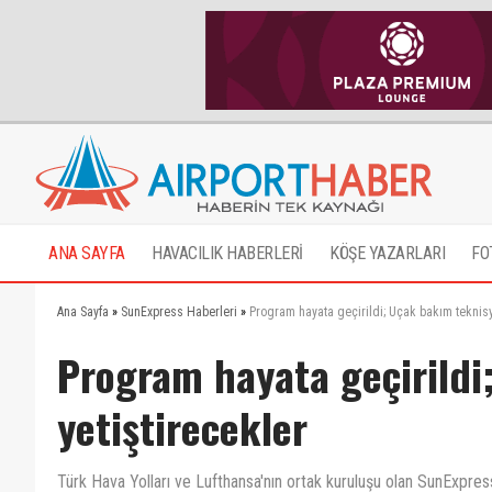
ANA SAYFA
HAVACILIK HABERLERİ
KÖŞE YAZARLARI
FO
Ana Sayfa
»
SunExpress Haberleri
»
Program hayata geçirildi; Uçak bakım teknisye
Program hayata geçirildi
yetiştirecekler
Türk Hava Yolları ve Lufthansa'nın ortak kuruluşu olan SunExpress