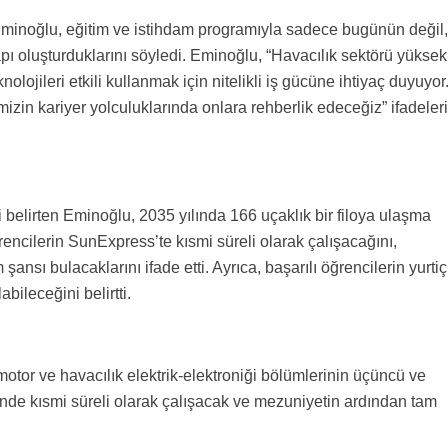
inoğlu, eğitim ve istihdam programıyla sadece bugünün değil,
pı oluşturduklarını söyledi. Eminoğlu, “Havacılık sektörü yüksek
olojileri etkili kullanmak için nitelikli iş gücüne ihtiyaç duyuyor
zin kariyer yolculuklarında onlara rehberlik edeceğiz” ifadeleri
elirten Eminoğlu, 2035 yılında 166 uçaklık bir filoya ulaşma
rencilerin SunExpress’te kısmi süreli olarak çalışacağını,
nsı bulacaklarını ifade etti. Ayrıca, başarılı öğrencilerin yurtiç
bileceğini belirtti.
r ve havacılık elektrik-elektroniği bölümlerinin üçüncü ve
nde kısmi süreli olarak çalışacak ve mezuniyetin ardından tam