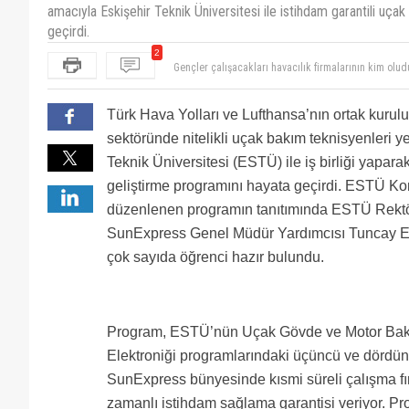
amacıyla Eskişehir Teknik Üniversitesi ile istihdam garantili uç
geçirdi.
Gençler çalışacakları havacılık firmalarının kim olu
2
çalışanlarına yaptıkları mobbing i, orada oturan top 
bulamıyorlar maaşallah tüm kadro gençleri bari kandı
mühendisliği, uzay, pilotaj, arge gibi gelişime açık 
Türk Hava Yolları ve Lufthansa’nın ortak kurul
insanların yönettiği şirketlerde asla değil. Sorun bak
diyeceklerdir. 20 yıl aynı kotukta oturanlar, bu şirke
sektöründe nitelikli uçak bakım teknisyenleri y
gidenler olacaktır. Sözüm aranızda ilk onun içinde, 
Teknik Üniversitesi (ESTÜ) ile iş birliği yaparak
geliştirme programını hayata geçirdi. ESTÜ K
düzenlenen programın tanıtımında ESTÜ Rektö
SunExpress Genel Müdür Yardımcısı Tuncay E
çok sayıda öğrenci hazır bulundu.
Program, ESTÜ’nün Uçak Gövde ve Motor Bakımı
Elektroniği programlarındaki üçüncü ve dördünc
SunExpress bünyesinde kısmi süreli çalışma fır
zamanlı istihdam sağlama garantisi veriyor. Pro