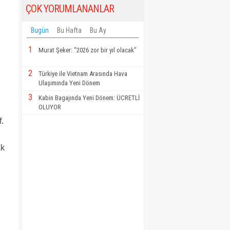
ÇOK YORUMLANANLAR
Bugün
Bu Hafta
Bu Ay
1
Murat Şeker: "2026 zor bir yıl olacak"
2
Türkiye ile Vietnam Arasında Hava
Ulaşımında Yeni Dönem
3
Kabin Bagajında Yeni Dönem: ÜCRETLİ
OLUYOR
.
ak