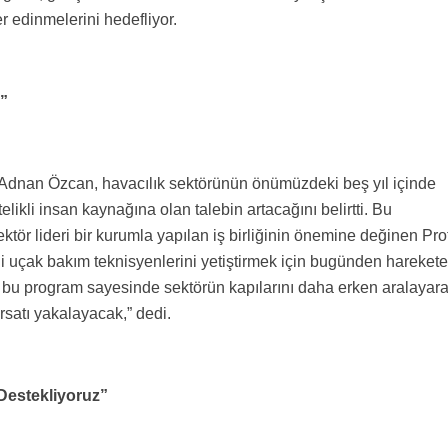
r edinmelerini hedefliyor.
p”
. Adnan Özcan, havacılık sektörünün önümüzdeki beş yıl içinde
elikli insan kaynağına olan talebin artacağını belirtti. Bu
ör lideri bir kurumla yapılan iş birliğinin önemine değinen Prof
li uçak bakım teknisyenlerini yetiştirmek için bugünden harekete
 bu program sayesinde sektörün kapılarını daha erken aralayar
ırsatı yakalayacak,” dedi.
Destekliyoruz”