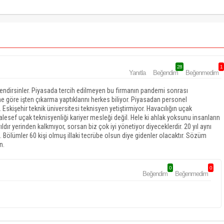
28
1
Yanıtla
Beğendim
Beğenmedim
rlendirsinler. Piyasada tercih edilmeyen bu firmanın pandemi sonrası
ne göre işten çıkarma yaptıklarını herkes biliyor. Piyasadan personel
Eskişehir teknik üniversitesi teknisyen yetiştirmiyor. Havacılığın uçak
aalesef uçak teknisyenliği kariyer mesleği değil. Hele ki ahlak yoksunu insanların
ldır yerinden kalkmıyor, sorsan biz çok iyi yönetiyor diyeceklerdir. 20 yıl aynı
n. Bölümler 60 kişi olmuş illaki tecrübe olsun diye gidenler olacaktır. Sözüm
n.
0
0
Beğendim
Beğenmedim