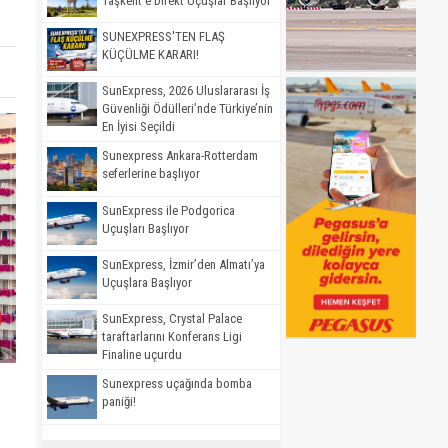
Taşkent’e Direkt Uçuşlar Başlıyor
SUNEXPRESS'TEN FLAŞ
KÜÇÜLME KARARI!
SunExpress, 2026 Uluslararası İş
Güvenliği Ödülleri’nde Türkiye’nin
En İyisi Seçildi
Sunexpress Ankara-Rotterdam
seferlerine başlıyor
SunExpress ile Podgorica
Uçuşları Başlıyor
SunExpress, İzmir’den Almatı’ya
Uçuşlara Başlıyor
SunExpress, Crystal Palace
taraftarlarını Konferans Ligi
Finaline uçurdu
Sunexpress uçağında bomba
paniği!