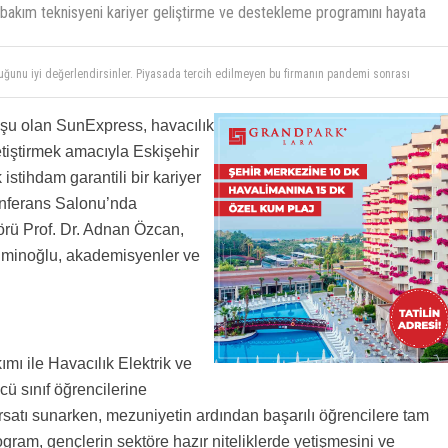
ak bakım teknisyeni kariyer geliştirme ve destekleme programını hayata
duğunu iyi değerlendirsinler. Piyasada tercih edilmeyen bu firmanın pandemi sonrası
sakallının keyfine göre işten çıkarma yaptıklarını herkes biliyor. Piyasadan personel
ralım demişler. Eskişehir teknik üniversitesi teknisyen yetiştirmiyor. Havacılığın uçak
bölümleri var. Maalesef uçak teknisyenliği kariyer mesleği değil. Hele ki ahlak yoksunu
uşu olan SunExpress, havacılık
alım orada oturanlar kaç yıldır yerinden kalkmıyor, sorsan biz çok iyi yönetiyor
t kariyer gelişim şirketi hikayesi okumasın. Bölümler 60 kişi olmuş illaki tecrübe olsun diye
etiştirmek amacıyla Eskişehir
iyi olanlara, kendinizi buralarda harcamayın.
 istihdam garantili bir kariyer
onferans Salonu’nda
rü Prof. Dr. Adnan Özcan,
minoğlu, akademisyenler ve
 ile Havacılık Elektrik ve
ü sınıf öğrencilerine
satı sunarken, mezuniyetin ardından başarılı öğrencilere tam
gram, gençlerin sektöre hazır niteliklerde yetişmesini ve