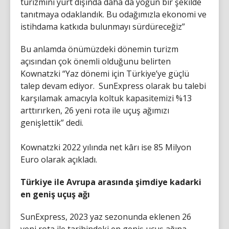
turizmini yurt dışında daha da yoğun bir şekilde
tanıtmaya odaklandık. Bu odağımızla ekonomi ve
istihdama katkıda bulunmayı sürdüreceğiz”
Bu anlamda önümüzdeki dönemin turizm
açısından çok önemli olduğunu belirten
Kownatzki “Yaz dönemi için Türkiye’ye güçlü
talep devam ediyor. SunExpress olarak bu talebi
karşılamak amacıyla koltuk kapasitemizi %13
arttırırken, 26 yeni rota ile uçuş ağımızı
genişlettik” dedi.
Kownatzki 2022 yılında net kârı ise 85 Milyon
Euro olarak açıkladı.
Türkiye ile Avrupa arasında şimdiye kadarki
en geniş uçuş ağı
SunExpress, 2023 yaz sezonunda eklenen 26
yeni rota ile tarihindeki en geniş uçuş ağına