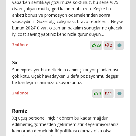
yaparken sertifikayı gözümüze soktunuz, bu sene %75
civarı çalışan mutlu, geri kalan mutsuzdu. Keşke bu
anketi bonus ve promosyon ödemelerinden sonra
yapsaydınız. Güzel algı çalışması, bravo tebrikler…. Neyse
bunun 2024’ ü var, o zaman bakalım sonuçlar ne çıkacak.
İyi cost saving yaptınız kendinizle gurur duyun…
3 yıl önce
29
2
Sx
Sunexpres yer hizmetlerinin canını çıkarıyor planlaması
çok kötü. Uçak havadayken 3 defa pozisyonmu değişir
be kardeşim canımıza okuyorsunuz.
3 yıl önce
9
1
Ramiz
Xq uçuş personeli hiçbir dönem bu kadar mağdur
edilmemiş,görmezden gelinmemistir.Begenmiyorsaniz
kapı orada demek bir İK politikası olamaz,olsa olsa