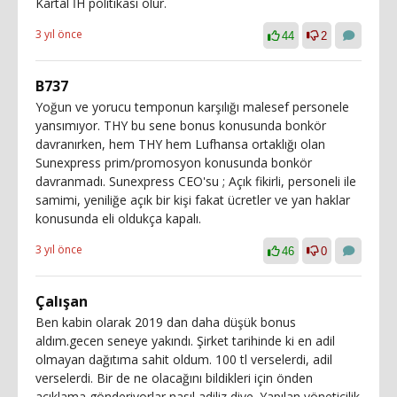
Kartal İH politikası olur.
3 yıl önce
44
2
B737
Yoğun ve yorucu temponun karşılığı malesef personele
yansımıyor. THY bu sene bonus konusunda bonkör
davranırken, hem THY hem Lufhansa ortaklığı olan
Sunexpress prim/promosyon konusunda bonkör
davranmadı. Sunexpress CEO'su ; Açık fikirli, personeli ile
samimi, yeniliğe açık bir kişi fakat ücretler ve yan haklar
konusunda eli oldukça kapalı.
3 yıl önce
46
0
Çalışan
Ben kabin olarak 2019 dan daha düşük bonus
aldım.gecen seneye yakındı. Şirket tarihinde ki en adil
olmayan dağıtıma sahit oldum. 100 tl verselerdi, adil
verselerdi. Bir de ne olacağını bildikleri için önden
açıklama gönderiyorlar nasıl adiliz diye. Yapılan yöneticilik