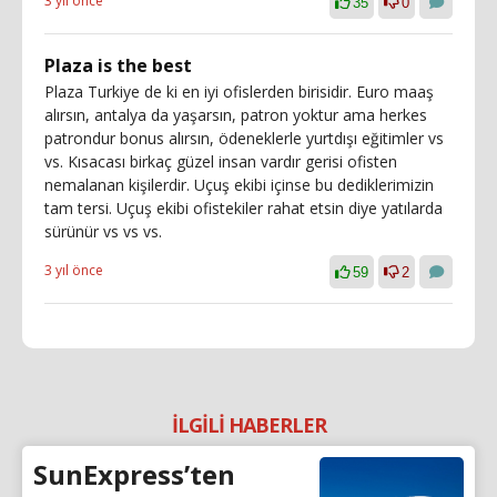
3 yıl önce
35
0
Plaza is the best
Plaza Turkiye de ki en iyi ofislerden birisidir. Euro maaş
alırsın, antalya da yaşarsın, patron yoktur ama herkes
patrondur bonus alırsın, ödeneklerle yurtdışı eğitimler vs
vs. Kısacası birkaç güzel insan vardır gerisi ofisten
nemalanan kişilerdir. Uçuş ekibi içinse bu dediklerimizin
tam tersi. Uçuş ekibi ofistekiler rahat etsin diye yatılarda
sürünür vs vs vs.
3 yıl önce
59
2
İLGİLİ HABERLER
SunExpress’ten