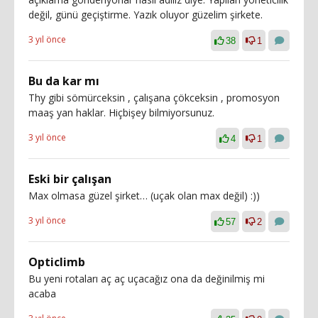
değil, günü geçiştirme. Yazık oluyor güzelim şirkete.
3 yıl önce
38
1
Bu da kar mı
Thy gibi sömürceksin , çalışana çökceksin , promosyon
maaş yan haklar. Hiçbişey bilmiyorsunuz.
3 yıl önce
4
1
Eski bir çalışan
Max olmasa güzel şirket… (uçak olan max değil) :))
3 yıl önce
57
2
Opticlimb
Bu yeni rotaları aç aç uçacağız ona da değinilmiş mi
acaba