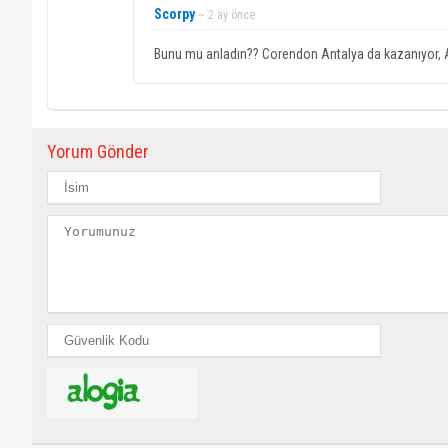
Scorpy
~ 2 ay önce
Bunu mu anladın?? Corendon Antalya da kazanıyor, An
Yorum Gönder