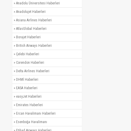
»
Anadolu Üniversitesi Haberleri
»
Anadolujet Haberleri
»
Asiana Airlines Haberleri
»
AtlasGlobal Haberleri
»
Borajet Haberleri
»
British Airways Haberleri
»
Çelebi Haberleri
»
Corendon Haberleri
»
Delta Airlines Haberleri
»
DHMİ Haberleri
»
EASA Haberleri
»
easyJet Haberleri
»
Emirates Haberleri
»
Ercan Havalimanı Haberleri
»
Esenboğa Havalimanı
»
Etihad Airways Haberleri