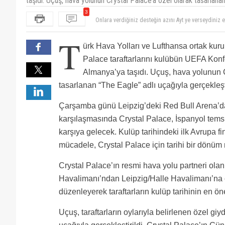
taşıdı. Uçuş, hava yolunun Crystal Palace’a özel olarak tasarlanan
3
Onlara verdiğiniz desteğin azını Ayt ye verseydini
parayı kazanmak değil, transfer etmek olunca tüm A
T
ürk Hava Yolları ve Lufthansa ortak kur
Palace taraftarlarını kulübün UEFA Konfe
Almanya’ya taşıdı. Uçuş, hava yolunun C
tasarlanan “The Eagle” adlı uçağıyla gerçekleşti
Çarşamba günü Leipzig’deki Red Bull Arena’d
karşılaşmasında Crystal Palace, İspanyol temsi
karşıya gelecek. Kulüp tarihindeki ilk Avrupa fin
mücadele, Crystal Palace için tarihi bir dönüm no
Crystal Palace’ın resmi hava yolu partneri ol
Havalimanı’ndan Leipzig/Halle Havalimanı’na öz
düzenleyerek taraftarların kulüp tarihinin en 
Uçuş, taraftarların oylarıyla belirlenen özel g