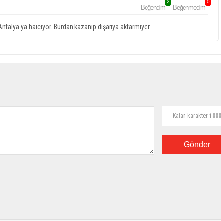
2
0
Beğendim
Beğenmedim
talya ya harcıyor. Burdan kazanıp dışarıya aktarmıyor.
Kalan karakter
1000
Gönder