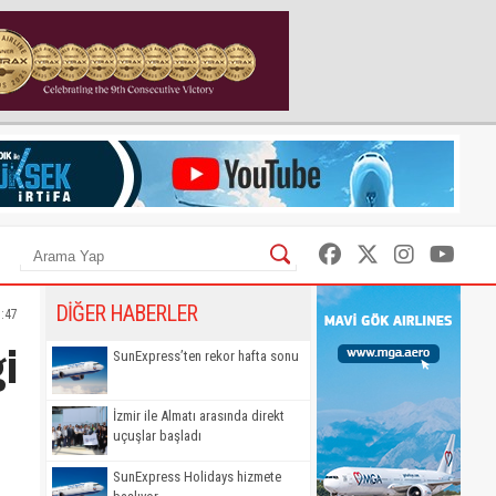
DİĞER HABERLER
7:47
gi
SunExpress’ten rekor hafta sonu
İzmir ile Almatı arasında direkt
uçuşlar başladı
SunExpress Holidays hizmete