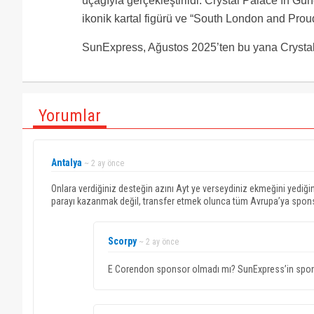
uçağıyla gerçekleştirildi. Crystal Palace’ın G
ikonik kartal figürü ve “South London and Proud
SunExpress, Ağustos 2025’ten bu yana Crystal
Yorumlar
Antalya
~ 2 ay önce
Onlara verdiğiniz desteğin azını Ayt ye verseydiniz ekmeğini yedi
parayı kazanmak değil, transfer etmek olunca tüm Avrupa’ya spon
Scorpy
~ 2 ay önce
E Corendon sponsor olmadı mı? SunExpress’in spon