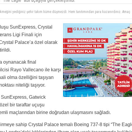
 “The Eagle” adlı uçağıyla gerçekleştirildi.
z ekmeğini yediğiniz şehir takım küme düşmezdi. Hem tanıtımından para kazanırdınız. Amaç
vrupa’ya sponsor olursunuz.
uluşu SunExpress, Crystal
rans Ligi Finali için
rystal Palace’a özel olarak
rildi.
a oynanacak final
lcisi Rayo Vallecano ile karşı
ali olma özelliğini taşıyan
ktası niteliği taşıyor.
an SunExpress, Gatwick
el bir taraftar uçuşu
önemli maçlarından birine doğrudan ulaşmasını sağladı.
iydirmeye sahip Crystal Palace temalı Boeing 737-8 tipi “The Eagl