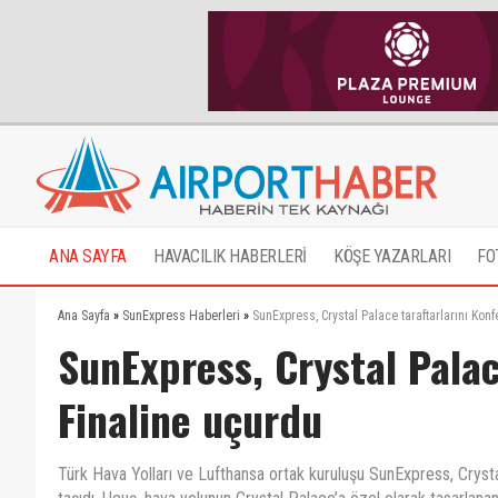
ANA SAYFA
HAVACILIK HABERLERİ
KÖŞE YAZARLARI
FO
Ana Sayfa
»
SunExpress Haberleri
»
SunExpress, Crystal Palace taraftarlarını Kon
SunExpress, Crystal Palac
Finaline uçurdu
Türk Hava Yolları ve Lufthansa ortak kuruluşu SunExpress, Crystal