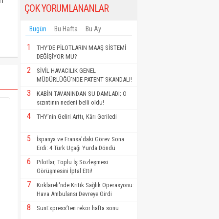
n
ÇOK YORUMLANANLAR
Bugün
Bu Hafta
Bu Ay
1
THY’DE PİLOTLARIN MAAŞ SİSTEMİ
DEĞİŞİYOR MU?
2
SİVİL HAVACILIK GENEL
MÜDÜRLÜĞÜ'NDE PATENT SKANDALI!
3
KABİN TAVANINDAN SU DAMLADI; O
sızıntının nedeni belli oldu!
4
THY’nin Geliri Arttı, Kârı Geriledi
5
İspanya ve Fransa'daki Görev Sona
Erdi: 4 Türk Uçağı Yurda Döndü
6
Pilotlar, Toplu İş Sözleşmesi
Görüşmesini İptal Etti!
7
Kırklareli'nde Kritik Sağlık Operasyonu:
Hava Ambulansı Devreye Girdi
8
SunExpress’ten rekor hafta sonu