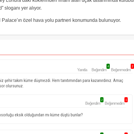
üney Londra’daki köklerinden ilham alan uçak tasarımında kulübü
” sloganı yer alıyor.
 Palace’ın özel hava yolu partneri konumunda bulunuyor.
4
2
Yanıtla
Beğendim
Beğenmedim
ğiniz şehir takım küme düşmezdi. Hem tanıtımından para kazanırdınız. Amaç
sor olursunuz.
2
1
Beğendim
Beğenmedim
sorluğu eksik olduğundan mı küme düştü bunlar?