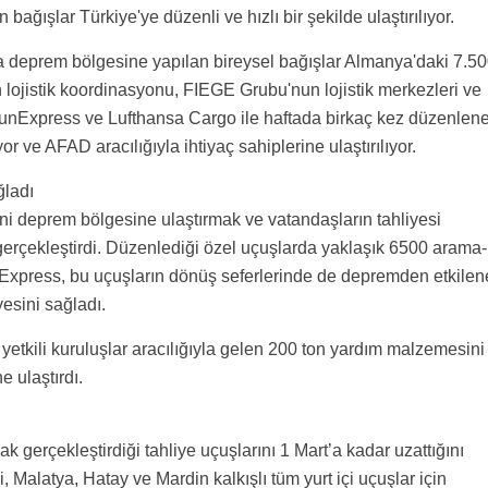
ğışlar Türkiye'ye düzenli ve hızlı bir şekilde ulaştırılıyor.
nda deprem bölgesine yapılan bireysel bağışlar Almanya'daki 7.5
 lojistik koordinasyonu, FIEGE Grubu'nun lojistik merkezleri ve
, SunExpress ve Lufthansa Cargo ile haftada birkaç kez düzenlen
yor ve AFAD aracılığıyla ihtiyaç sahiplerine ulaştırılıyor.
ğladı
ni deprem bölgesine ulaştırmak ve vatandaşların tahliyesi
rçekleştirdi. Düzenlediği özel uçuşlarda yaklaşık 6500 arama-
nExpress, bu uçuşların dönüş seferlerinde de depremden etkile
yesini sağladı.
tkili kuruluşlar aracılığıyla gelen 200 ton yardım malzemesini
 ulaştırdı.
gerçekleştirdiği tahliye uçuşlarını 1 Mart’a kadar uzattığını
 Malatya, Hatay ve Mardin kalkışlı tüm yurt içi uçuşlar için