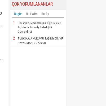
ÇOK YORUMLANANLAR
00
Bugün
Bu Hafta
Bu Ay
1
Havacılık Sendikalarının Üye Sayıları
en
Açıklandı: Hava-İş Liderliğini
Güçlendirdi
2
TÜRK HAVA KURUMU TAŞINIYOR, VIP
HAVALİMANI BÜYÜYOR
nen