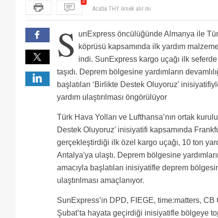
Acaba THY örnek alır mı
2
S
unExpress öncülüğünde Almanya ile Tür
köprüsü kapsamında ilk yardım malzemel
indi. SunExpress kargo uçağı ilk seferd
taşıdı. Deprem bölgesine yardımların devamlıl
başlatılan ‘Birlikte Destek Oluyoruz’ inisiyatif
yardım ulaştırılması öngörülüyor
Türk Hava Yolları ve Lufthansa’nın ortak kurulu
Destek Oluyoruz’ inisiyatifi kapsamında Frankfu
gerçekleştirdiği ilk özel kargo uçağı, 10 ton 
Antalya'ya ulaştı. Deprem bölgesine yardımlar
amacıyla başlatılan inisiyatifle deprem bölgesi
ulaştırılması amaçlanıyor.
SunExpress’in DPD, FIEGE, time:matters, CB C
Şubat’ta hayata geçirdiği inisiyatifle bölgeye 