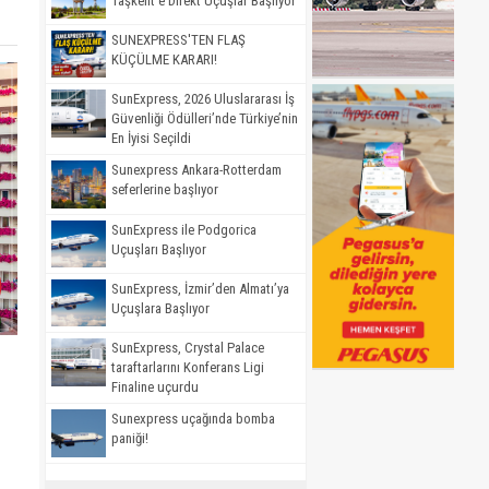
Taşkent’e Direkt Uçuşlar Başlıyor
SUNEXPRESS'TEN FLAŞ
KÜÇÜLME KARARI!
SunExpress, 2026 Uluslararası İş
Güvenliği Ödülleri’nde Türkiye’nin
En İyisi Seçildi
Sunexpress Ankara-Rotterdam
seferlerine başlıyor
SunExpress ile Podgorica
Uçuşları Başlıyor
SunExpress, İzmir’den Almatı’ya
Uçuşlara Başlıyor
SunExpress, Crystal Palace
taraftarlarını Konferans Ligi
Finaline uçurdu
Sunexpress uçağında bomba
paniği!