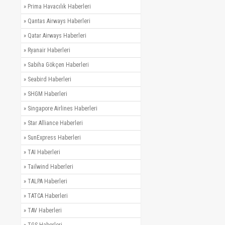
»
Prima Havacılık Haberleri
»
Qantas Airways Haberleri
»
Qatar Airways Haberleri
»
Ryanair Haberleri
»
Sabiha Gökçen Haberleri
»
Seabird Haberleri
»
SHGM Haberleri
»
Singapore Airlines Haberleri
»
Star Alliance Haberleri
»
SunExpress Haberleri
»
TAI Haberleri
»
Tailwind Haberleri
»
TALPA Haberleri
»
TATCA Haberleri
»
TAV Haberleri
»
TGS Haberleri