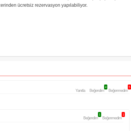
rinden ücretsiz rezervasyon yapılabiliyor.
4
5
Yanıtla
Beğendim
Beğenmedim
1
1
Beğendim
Beğenmedim