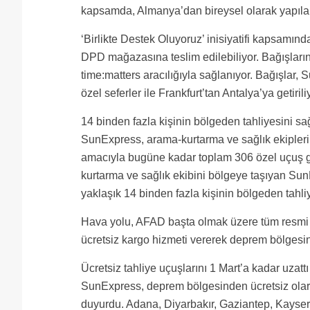
kapsamda, Almanya’dan bireysel olarak yapılan ba
‘Birlikte Destek Oluyoruz’ inisiyatifi kapsamı
DPD mağazasına teslim edilebiliyor. Bağışların
time:matters aracılığıyla sağlanıyor. Bağışlar
özel seferler ile Frankfurt’tan Antalya’ya getirili
14 binden fazla kişinin bölgeden tahliyesini sa
SunExpress, arama-kurtarma ve sağlık ekipleri
amacıyla bugüne kadar toplam 306 özel uçuş ge
kurtarma ve sağlık ekibini bölgeye taşıyan Su
yaklaşık 14 binden fazla kişinin bölgeden tahli
Hava yolu, AFAD başta olmak üzere tüm resmi ye
ücretsiz kargo hizmeti vererek deprem bölgesine
Ücretsiz tahliye uçuşlarını 1 Mart’a kadar uzattı
SunExpress, deprem bölgesinden ücretsiz olarak 
duyurdu. Adana, Diyarbakır, Gaziantep, Kayseri,