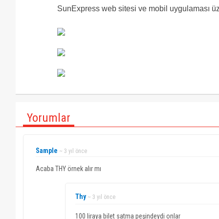
SunExpress web sitesi ve mobil uygulaması üze
Yorumlar
Sample
~ 3 yıl önce
Acaba THY örnek alır mı
Thy
~ 3 yıl önce
100 liraya bilet satma peşindeydi onlar