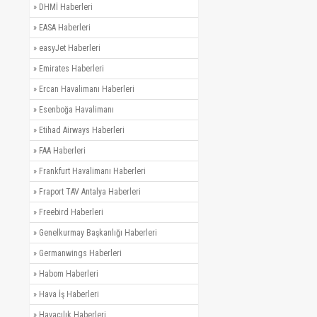
»
DHMİ Haberleri
»
EASA Haberleri
»
easyJet Haberleri
»
Emirates Haberleri
»
Ercan Havalimanı Haberleri
»
Esenboğa Havalimanı
»
Etihad Airways Haberleri
»
FAA Haberleri
»
Frankfurt Havalimanı Haberleri
»
Fraport TAV Antalya Haberleri
»
Freebird Haberleri
»
Genelkurmay Başkanlığı Haberleri
»
Germanwings Haberleri
»
Habom Haberleri
»
Hava İş Haberleri
»
Havacılık Haberleri