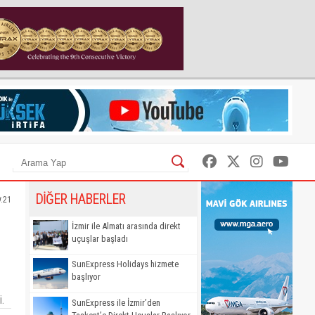
DİĞER HABERLER
9:21
İzmir ile Almatı arasında direkt
uçuşlar başladı
SunExpress Holidays hizmete
başlıyor
.
SunExpress ile İzmir’den