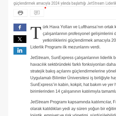
güçlendirmek amacıyla 2024 yılında başlattığı JetStream Liderlik
T
ürk Hava Yolları ve Lufthansa’nın ortak
çalışanlarının profesyonel gelişimlerini 
yetkinliklerini güçlendirmek amacıyla 20
Liderlik Programı ilk mezunlarını verdi.
JetStream, SunExpress çalışanlarının liderlik be
havacılık sektöründeki farklı fonksiyonları dah
stratejik bakış açılarını güçlendirmelerine yönel
Uygulamalı Bilimler Üniversitesi iş birliğiyle ha
SunExpress’in kabin, kokpit, hat bakım ve yer h
birimlerinden 14 çalışanının katılımıyla tamaml
JetStream Programı kapsamında katılımcılar, F
olarak katıldıkları yedi ay süren yoğun bir eğit
lojistik, emniyet ve risk yönetimi, sürdürülebilirl