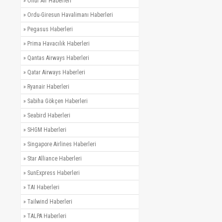
»
Onur Air Haberleri
»
Ordu-Giresun Havalimanı Haberleri
»
Pegasus Haberleri
»
Prima Havacılık Haberleri
»
Qantas Airways Haberleri
»
Qatar Airways Haberleri
»
Ryanair Haberleri
»
Sabiha Gökçen Haberleri
»
Seabird Haberleri
»
SHGM Haberleri
»
Singapore Airlines Haberleri
»
Star Alliance Haberleri
»
SunExpress Haberleri
»
TAI Haberleri
»
Tailwind Haberleri
»
TALPA Haberleri