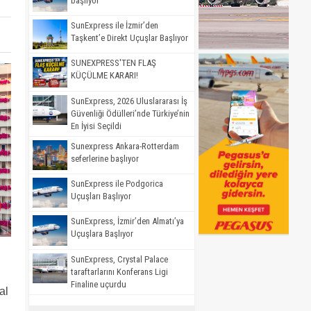
başlıyor
SunExpress ile İzmir’den
Taşkent’e Direkt Uçuşlar Başlıyor
SUNEXPRESS'TEN FLAŞ
KÜÇÜLME KARARI!
SunExpress, 2026 Uluslararası İş
Güvenliği Ödülleri’nde Türkiye’nin
En İyisi Seçildi
Sunexpress Ankara-Rotterdam
seferlerine başlıyor
SunExpress ile Podgorica
Uçuşları Başlıyor
SunExpress, İzmir’den Almatı’ya
Uçuşlara Başlıyor
SunExpress, Crystal Palace
taraftarlarını Konferans Ligi
Finaline uçurdu
al