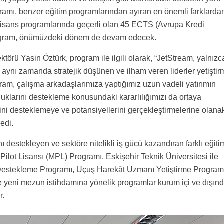
amı, benzer eğitim programlarından ayıran en önemli farklarda
 lisans programlarında geçerli olan 45 ECTS (Avrupa Kredi
Program, önümüzdeki dönem de devam edecek.
törü Yasin Öztürk, program ile ilgili olarak, “JetStream, yalnızc
 aynı zamanda stratejik düşünen ve ilham veren liderler yetiştir
am, çalışma arkadaşlarımıza yaptığımız uzun vadeli yatırımın
uluklarını destekleme konusundaki kararlılığımızı da ortaya
ni desteklemeye ve potansiyellerini gerçekleştirmelerine olana
edi.
ı destekleyen ve sektöre nitelikli iş gücü kazandıran farklı eğiti
 Pilot Lisansı (MPL) Programı, Eskişehir Teknik Üniversitesi ile
Destekleme Programı, Uçuş Harekât Uzmanı Yetiştirme Program
ve yeni mezun istihdamına yönelik programlar kurum içi ve dışın
or.