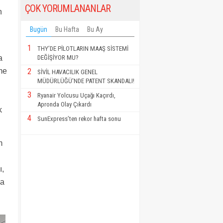
ÇOK YORUMLANANLAR
n
Bugün
Bu Hafta
Bu Ay
1
THY’DE PİLOTLARIN MAAŞ SİSTEMİ
DEĞİŞİYOR MU?
a
2
me
SİVİL HAVACILIK GENEL
MÜDÜRLÜĞÜ'NDE PATENT SKANDALI!
3
Ryanair Yolcusu Uçağı Kaçırdı,
Apronda Olay Çıkardı
k
4
SunExpress’ten rekor hafta sonu
m
ı,
da