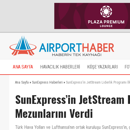
ANA SAYFA
HAVACILIK HABERLERİ
KÖŞE YAZARLARI
FO
Ana Sayfa
»
SunExpress Haberleri
»
SunExpress’in JetStream Liderlik Programı İl
SunExpress’in JetStream L
Mezunlarını Verdi
Türk Hava Yolları ve Lufthansa’nın ortak kuruluşu SunExpress’in, ça