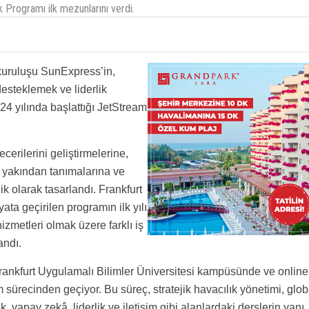
 Programı ilk mezunlarını verdi.
 kuruluşu SunExpress’in,
desteklemek ve liderlik
24 yılında başlattığı JetStream
cerilerini geliştirmelerine,
a yakından tanımalarına ve
ik olarak tasarlandı. Frankfurt
yata geçirilen programın ilk yılı
izmetleri olmak üzere farklı iş
andı.
rankfurt Uygulamalı Bilimler Üniversitesi kampüsünde ve online
im sürecinden geçiyor. Bu süreç, stratejik havacılık yönetimi, glob
ik, yapay zekâ, liderlik ve iletişim gibi alanlardaki derslerin yanı