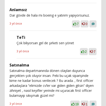
Anlamsız
Dar gövde de hala mı boeing e yatırım yapıyorsunuz.
3 yıl önce
7
0
TeTi
Çok biliyorsan gel de şirketi sen yönet
3 yıl önce
2
7
Satınalma
Satınalma departmanında dönen olayları duyunca
gerçekten şok oluyor insan. Peki bu uçak siparişinde
kime ne kadar bonus verilecek ? Bu arada. , first officer
arkadaşlara “elimizde cv’ler var giden giden gitsin” diyen
zihniyet , nasıl keyifler yerinde mi uçuracak first officer
bulamayıp sıkışmak güzel mi?
3 yıl önce
19
1