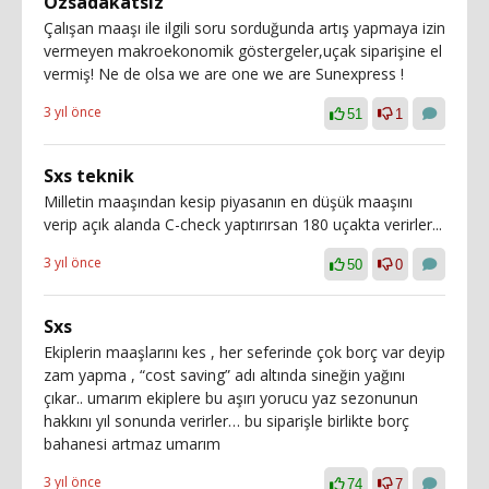
Özsadakatsiz
Çalışan maaşı ile ilgili soru sorduğunda artış yapmaya izin
vermeyen makroekonomik göstergeler,uçak siparişine el
vermiş! Ne de olsa we are one we are Sunexpress !
3 yıl önce
51
1
Sxs teknik
Milletin maaşından kesip piyasanın en düşük maaşını
verip açık alanda C-check yaptırırsan 180 uçakta verirler...
3 yıl önce
50
0
Sxs
Ekiplerin maaşlarını kes , her seferinde çok borç var deyip
zam yapma , “cost saving” adı altında sineğin yağını
çıkar.. umarım ekiplere bu aşırı yorucu yaz sezonunun
hakkını yıl sonunda verirler… bu siparişle birlikte borç
bahanesi artmaz umarım
3 yıl önce
74
7