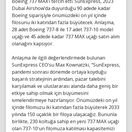
Boeing 737 MAX’i tercih etti. SunExpress, 2023
Dubai Airshow’da duyurduğu 90 adede kadar
Boeing siparişiyle önümüzdeki on yıl içinde
filosunu iki katından fazla büyütecek. Anlaşma,
28 adet Boeing 737-8 ile 17 adet 737-10 model
uçağı ve 45 adede kadar 737 MAX uçağı satın alım
olanağını kapsıyor.
Anlaşma ile ilgili değerlendirmede bulunan
SunExpress CEO’su Max Kownatzki, “SunExpress,
pandemi sonrası dönemde ortaya koyduğu
başarılı stratejinin ardından, pazar talebini
karşılamak ve uluslararası alanda daha geniş bir
etkiye sahip olmak için büyümesini
ivmelendirmeye hazırlanıyor. Önümüzdeki on yıl
içinde filomuzu iki katından fazla büyüterek 2033
yılında 150 uçaklık bir filoya ulaşacağız. Bununla
birlikte, 230 koltuğa sahip en yeni 737 MAX uçağı
olan 737-10'un filomuza katılması kapasitemizi