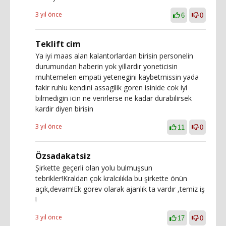
3 yıl önce
6
0
Teklift cim
Ya iyi maas alan kalantorlardan birisin personelin
durumundan haberin yok yillardir yoneticisin
muhtemelen empati yetenegini kaybetmissin yada
fakir ruhlu kendini assagilik goren isinide cok iyi
bilmedigin icin ne verirlerse ne kadar durabilirsek
kardir diyen birisin
3 yıl önce
11
0
Özsadakatsiz
Şirkette geçerli olan yolu bulmuşsun
tebrikler!Kraldan çok kralcılıkla bu şirkette önün
açık,devam!Ek görev olarak ajanlık ta vardır ,temiz iş
!
3 yıl önce
17
0