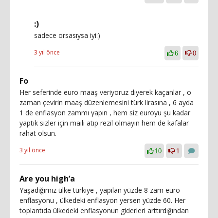
:)
sadece orsasıysa iyi:)
3 yıl önce
6
0
Fo
Her seferinde euro maaş veriyoruz diyerek kaçanlar , o
zaman çevirin maaş düzenlemesini türk lirasına , 6 ayda
1 de enflasyon zammı yapın , hem siz euroyu şu kadar
yaptık sizler için maili atıp rezil olmayın hem de kafalar
rahat olsun.
3 yıl önce
10
1
Are you high’a
Yaşadığımız ülke türkiye , yapılan yüzde 8 zam euro
enflasyonu , ülkedeki enflasyon yersen yüzde 60. Her
toplantıda ülkedeki enflasyonun giderleri arttırdığından