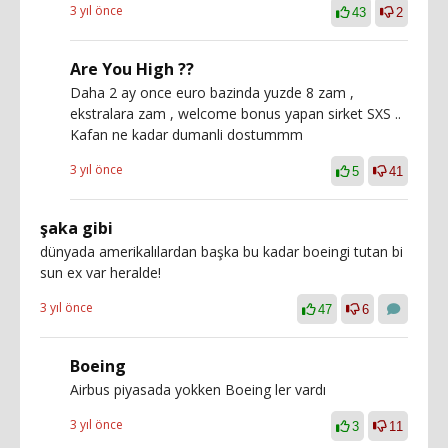
3 yıl önce
43
2
Are You High ??
Daha 2 ay once euro bazinda yuzde 8 zam ,
ekstralara zam , welcome bonus yapan sirket SXS ..
Kafan ne kadar dumanli dostummm
3 yıl önce
5
41
şaka gibi
dünyada amerikalılardan başka bu kadar boeingi tutan bi
sun ex var heralde!
3 yıl önce
47
6
Boeing
Airbus piyasada yokken Boeing ler vardı
3 yıl önce
3
11