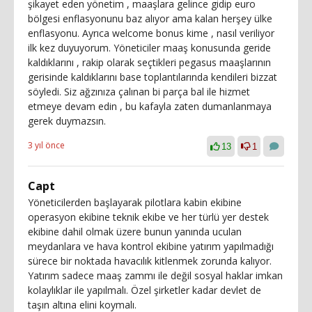
şikayet eden yönetim , maaşlara gelince gidip euro
bölgesi enflasyonunu baz alıyor ama kalan herşey ülke
enflasyonu. Ayrıca welcome bonus kime , nasıl veriliyor
ilk kez duyuyorum. Yöneticiler maaş konusunda geride
kaldıklarını , rakip olarak seçtikleri pegasus maaşlarının
gerisinde kaldıklarını base toplantılarında kendileri bizzat
söyledi. Siz ağzınıza çalınan bi parça bal ile hizmet
etmeye devam edin , bu kafayla zaten dumanlanmaya
gerek duymazsın.
3 yıl önce
13
1
Capt
Yöneticilerden başlayarak pilotlara kabin ekibine
operasyon ekibine teknik ekibe ve her türlü yer destek
ekibine dahil olmak üzere bunun yanında uculan
meydanlara ve hava kontrol ekibine yatırım yapılmadığı
sürece bir noktada havacılık kitlenmek zorunda kalıyor.
Yatırım sadece maaş zammı ile değil sosyal haklar imkan
kolaylıklar ile yapılmalı. Özel şirketler kadar devlet de
taşın altına elini koymalı.