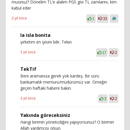
musınuz? Dönelim TL’e alalım PGS givi TL zamlarını, kim
kabul eder
3 yıl önce
1
33
la isla bonita
şirketim en iyisini bilir. Tekin.
3 yıl önce
17
2
TekTif
Beni aramanıza gerek yok kardeş. Bir sürü
bankamatik memuru/müdürümüz var. Örneğin
geçen haftaki habere bakın.
3 yıl önce
3
2
Yakında göreceksiniz
Hangi birimin yöneticiliğini yapıyorsunuz? O birimin
Allah yardımcısı olsun.