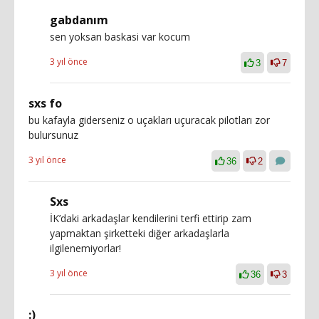
gabdanım
sen yoksan baskasi var kocum
3 yıl önce
3
7
sxs fo
bu kafayla giderseniz o uçakları uçuracak pilotları zor
bulursunuz
3 yıl önce
36
2
Sxs
İK’daki arkadaşlar kendilerini terfi ettirip zam
yapmaktan şirketteki diğer arkadaşlarla
ilgilenemiyorlar!
3 yıl önce
36
3
:)