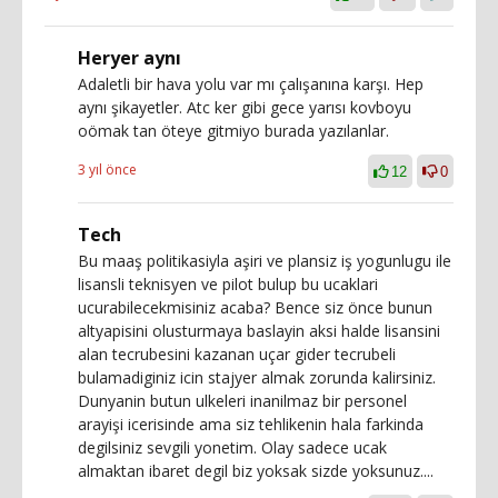
Heryer aynı
Adaletli bir hava yolu var mı çalışanına karşı. Hep
aynı şikayetler. Atc ker gibi gece yarısı kovboyu
oömak tan öteye gitmiyo burada yazılanlar.
3 yıl önce
12
0
Tech
Bu maaş politikasiyla aşiri ve plansiz iş yogunlugu ile
lisansli teknisyen ve pilot bulup bu ucaklari
ucurabilecekmisiniz acaba? Bence siz önce bunun
altyapisini olusturmaya baslayin aksi halde lisansini
alan tecrubesini kazanan uçar gider tecrubeli
bulamadiginiz icin stajyer almak zorunda kalirsiniz.
Dunyanin butun ulkeleri inanilmaz bir personel
arayişi icerisinde ama siz tehlikenin hala farkinda
degilsiniz sevgili yonetim. Olay sadece ucak
almaktan ibaret degil biz yoksak sizde yoksunuz....