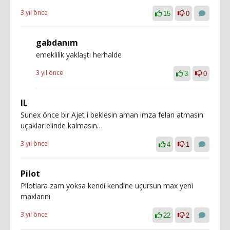
3 yıl önce
15
0
gabdanım
emeklilik yaklaştı herhalde
3 yıl önce
3
0
IL
Sunex önce bir Ajet i beklesin aman imza felan atmasın
uçaklar elinde kalmasın…
3 yıl önce
4
1
Pilot
Pilotlara zam yoksa kendi kendine uçursun max yeni
maxlarını
3 yıl önce
22
2