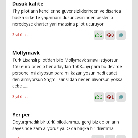
Dusuk kalite
Thy pilotlarin kendilerine guvensizliklerinden ve disarida
baska sirkette yapamam dusuncesininden beslenip
neredeyse charter yari maasina pilot ucuruyor
3 yıl önce
2
0
Mollymavk
Türk Lisanslı pilot'dan bile Mollymavk sınavı istiyorsun
150 euro ödedip her adaydan 150X... iyi para bu devirde
personel mi alıyosun para mı kazanıyosun hadi cadet
den almıyorsun Shgm lisanslıdan neden alıyorsun yoksa
cebe .....
3 yıl önce
2
1
Yer per
Doyurqmadık bir türlü pilotlarımızı, gerçi biz de onların
sayesinde zam alıyoruz ya. O da başka bir dilemma.