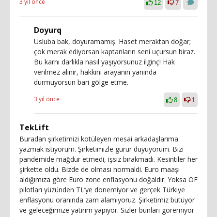
3 yıl önce
12
7
Doyurq
Üsluba bak, doyuramamış. Haset meraktan doğar;
çok merak ediyorsan kaptanların seni uçursun biraz.
Bu karnı darlıkla nasıl yaşıyorsunuz ilginç! Hak
verilmez alınır, hakkını arayanın yanında
durmuyorsun bari gölge etme.
3 yıl önce
8
1
TekLift
Buradan şirketimizi kötüleyen mesai arkadaşlarıma
yazmak istiyorum. Şirketimizle gurur duyuyorum. Bizi
pandemide mağdur etmedi, işsiz bırakmadı. Kesintiler her
şirkette oldu. Bizde de olması normaldi. Euro maaşı
aldığımıza göre Euro zone enflasyonu doğaldır. Yoksa OF
pilotları yüzünden TL’ye dönemiyor ve gerçek Türkiye
enflasyonu oranında zam alamıyoruz. Şirketimiz bütüyor
ve geleceğimize yatırım yapıyor. Sizler bunları göremiyor